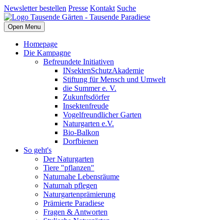
Newsletter bestellen
Presse
Kontakt
Suche
Open Menu
Homepage
Die Kampagne
Befreundete Initiativen
INsektenSchutzAkademie
Stiftung für Mensch und Umwelt
die Summer e. V.
Zukunftsdörfer
Insektenfreude
Vogelfreundlicher Garten
Naturgarten e.V.
Bio-Balkon
Dorfbienen
So geht's
Der Naturgarten
Tiere "pflanzen"
Naturnahe Lebensräume
Naturnah pflegen
Naturgartenprämierung
Prämierte Paradiese
Fragen & Antworten