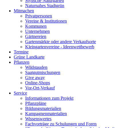
Stylische Naturgärten
Naturnahes Stadtgrün
Mitmachen
Privatpersonen
Vereine & Institutionen
Kommunen
Unternehmen
Gärtnereien
Gartenmärkte oder andere Verkaufsorte
Kleingartenvereine - Ideenwettbewerb
Termine
Grüne Landkarte
Pflanzen
Wildstauden
Saatgutmischungen
Give away
Online-Shops
Vor-Ort-Verkauf
Service
Informationen zum Projekt
Pflanzpläne
Bildungsmaterialien
Kampagnenmaterialien
Wissenswertes
Fachvorträge zu Schulungen und Foren