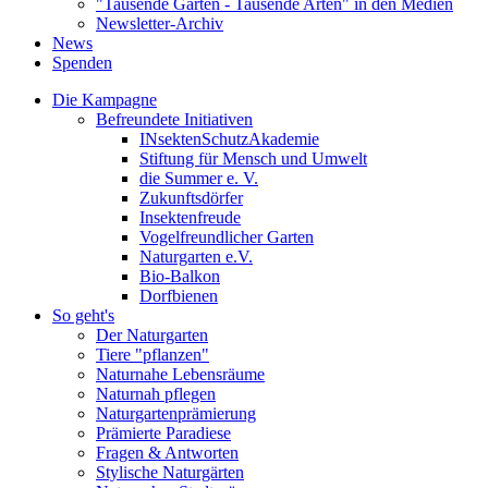
"Tausende Gärten - Tausende Arten" in den Medien
Newsletter-Archiv
News
Spenden
Die Kampagne
Befreundete Initiativen
INsektenSchutzAkademie
Stiftung für Mensch und Umwelt
die Summer e. V.
Zukunftsdörfer
Insektenfreude
Vogelfreundlicher Garten
Naturgarten e.V.
Bio-Balkon
Dorfbienen
So geht's
Der Naturgarten
Tiere "pflanzen"
Naturnahe Lebensräume
Naturnah pflegen
Naturgartenprämierung
Prämierte Paradiese
Fragen & Antworten
Stylische Naturgärten