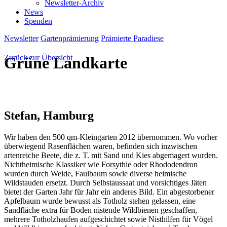
Newsletter-Archiv
News
Spenden
Newsletter
Gartenprämierung
Prämierte Paradiese
Zurück zur Übersicht
Grüne Landkarte
Stefan
, Hamburg
Wir haben den 500 qm-Kleingarten 2012 übernommen. Wo vorher
überwiegend Rasenflächen waren, befinden sich inzwischen
artenreiche Beete, die z. T. mit Sand und Kies abgemagert wurden.
Nichtheimische Klassiker wie Forsythie oder Rhododendron
wurden durch Weide, Faulbaum sowie diverse heimische
Wildstauden ersetzt. Durch Selbstaussaat und vorsichtiges Jäten
bietet der Garten Jahr für Jahr ein anderes Bild. Ein abgestorbener
Apfelbaum wurde bewusst als Totholz stehen gelassen, eine
Sandfläche extra für Boden nistende Wildbienen geschaffen,
mehrere Totholzhaufen aufgeschichtet sowie Nisthilfen für Vögel