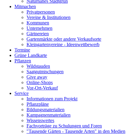
Naturnahes Stadtgrün
Mitmachen
Privatpersonen
Vereine & Institutionen
Kommunen
Unternehmen
Gärtnereien
Gartenmärkte oder andere Verkaufsorte
Kleingartenvereine - Ideenwettbewerb
Termine
Grüne Landkarte
Pflanzen
Wildstauden
Saatgutmischungen
Give away
Online-Shops
Vor-Ort-Verkauf
Service
Informationen zum Projekt
Pflanzpläne
Bildungsmaterialien
Kampagnenmaterialien
Wissenswertes
Fachvorträge zu Schulungen und Foren
"Tausende Gärten - Tausende Arten" in den Medien