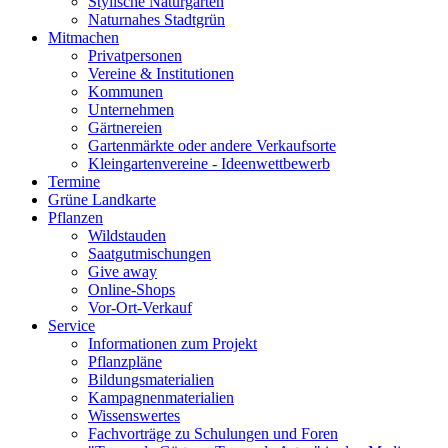
Stylische Naturgärten
Naturnahes Stadtgrün
Mitmachen
Privatpersonen
Vereine & Institutionen
Kommunen
Unternehmen
Gärtnereien
Gartenmärkte oder andere Verkaufsorte
Kleingartenvereine - Ideenwettbewerb
Termine
Grüne Landkarte
Pflanzen
Wildstauden
Saatgutmischungen
Give away
Online-Shops
Vor-Ort-Verkauf
Service
Informationen zum Projekt
Pflanzpläne
Bildungsmaterialien
Kampagnenmaterialien
Wissenswertes
Fachvorträge zu Schulungen und Foren