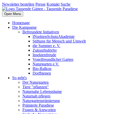
Newsletter bestellen
Presse
Kontakt
Suche
Open Menu
Homepage
Die Kampagne
Befreundete Initiativen
INsektenSchutzAkademie
Stiftung für Mensch und Umwelt
die Summer e. V.
Zukunftsdörfer
Insektenfreude
Vogelfreundlicher Garten
Naturgarten e.V.
Bio-Balkon
Dorfbienen
So geht's
Der Naturgarten
Tiere "pflanzen"
Naturnahe Lebensräume
Naturnah pflegen
Naturgartenprämierung
Prämierte Paradiese
Fragen & Antworten