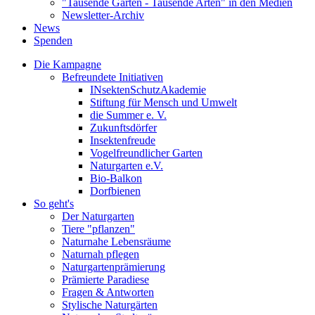
"Tausende Gärten - Tausende Arten" in den Medien
Newsletter-Archiv
News
Spenden
Die Kampagne
Befreundete Initiativen
INsektenSchutzAkademie
Stiftung für Mensch und Umwelt
die Summer e. V.
Zukunftsdörfer
Insektenfreude
Vogelfreundlicher Garten
Naturgarten e.V.
Bio-Balkon
Dorfbienen
So geht's
Der Naturgarten
Tiere "pflanzen"
Naturnahe Lebensräume
Naturnah pflegen
Naturgartenprämierung
Prämierte Paradiese
Fragen & Antworten
Stylische Naturgärten