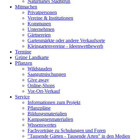
Naturnahes Stadtgrün
Mitmachen
Privatpersonen
Vereine & Institutionen
Kommunen
Unternehmen
Gärtnereien
Gartenmärkte oder andere Verkaufsorte
Kleingartenvereine - Ideenwettbewerb
Termine
Grüne Landkarte
Pflanzen
Wildstauden
Saatgutmischungen
Give away
Online-Shops
Vor-Ort-Verkauf
Service
Informationen zum Projekt
Pflanzpläne
Bildungsmaterialien
Kampagnenmaterialien
Wissenswertes
Fachvorträge zu Schulungen und Foren
"Tausende Gärten - Tausende Arten" in den Medien