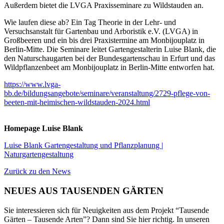
Außerdem bietet die LVGA Praxisseminare zu Wildstauden an.
Wie laufen diese ab? Ein Tag Theorie in der Lehr- und
Versuchsanstalt für Gartenbau und Arboristik e.V. (LVGA) in
Großbeeren und ein bis drei Praxistermine am Monbijouplatz in
Berlin-Mitte. Die Seminare leitet Gartengestalterin Luise Blank, die
den Naturschaugarten bei der Bundesgartenschau in Erfurt und das
Wildpflanzenbeet am Monbijouplatz in Berlin-Mitte entworfen hat.
https://www.lvga-
bb.de/bildungsangebote/seminare/veranstaltung/2729-pflege-von-
beeten-mit-heimischen-wildstauden-2024.html
Homepage Luise Blank
Luise Blank Gartengestaltung und Pflanzplanung |
Naturgartengestaltung
Zurück zu den News
NEUES AUS TAUSENDEN GÄRTEN
Sie interessieren sich für Neuigkeiten aus dem Projekt “Tausende
Gärten – Tausende Arten”? Dann sind Sie hier richtig. In unseren