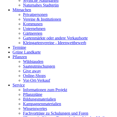
Stylische Naturgärten
Naturnahes Stadtgrün
Mitmachen
Privatpersonen
Vereine & Institutionen
Kommunen
Unternehmen
Gärtnereien
Gartenmärkte oder andere Verkaufsorte
Kleingartenvereine - Ideenwettbewerb
Termine
Grüne Landkarte
Pflanzen
Wildstauden
Saatgutmischungen
Give away
Online-Shops
Vor-Ort-Verkauf
Service
Informationen zum Projekt
Pflanzpläne
Bildungsmaterialien
Kampagnenmaterialien
Wissenswertes
Fachvorträge zu Schulungen und Foren