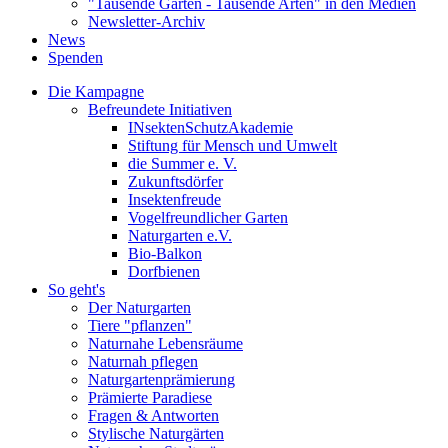
"Tausende Gärten - Tausende Arten" in den Medien
Newsletter-Archiv
News
Spenden
Die Kampagne
Befreundete Initiativen
INsektenSchutzAkademie
Stiftung für Mensch und Umwelt
die Summer e. V.
Zukunftsdörfer
Insektenfreude
Vogelfreundlicher Garten
Naturgarten e.V.
Bio-Balkon
Dorfbienen
So geht's
Der Naturgarten
Tiere "pflanzen"
Naturnahe Lebensräume
Naturnah pflegen
Naturgartenprämierung
Prämierte Paradiese
Fragen & Antworten
Stylische Naturgärten