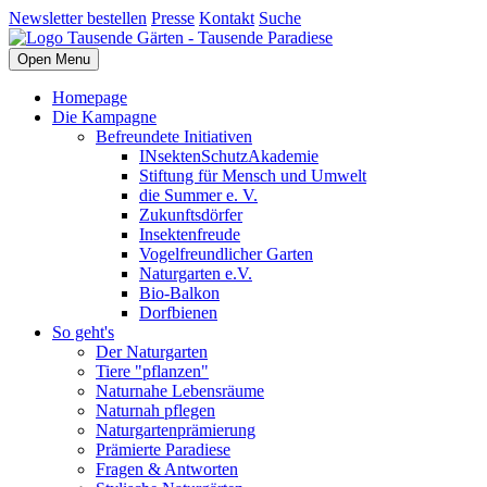
Newsletter bestellen
Presse
Kontakt
Suche
Open Menu
Homepage
Die Kampagne
Befreundete Initiativen
INsektenSchutzAkademie
Stiftung für Mensch und Umwelt
die Summer e. V.
Zukunftsdörfer
Insektenfreude
Vogelfreundlicher Garten
Naturgarten e.V.
Bio-Balkon
Dorfbienen
So geht's
Der Naturgarten
Tiere "pflanzen"
Naturnahe Lebensräume
Naturnah pflegen
Naturgartenprämierung
Prämierte Paradiese
Fragen & Antworten