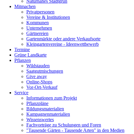
Naturnahes Stadtgrün
Mitmachen
Privatpersonen
Vereine & Institutionen
Kommunen
Unternehmen
Gärtnereien
Gartenmärkte oder andere Verkaufsorte
Kleingartenvereine - Ideenwettbewerb
Termine
Grüne Landkarte
Pflanzen
Wildstauden
Saatgutmischungen
Give away
Online-Shops
Vor-Ort-Verkauf
Service
Informationen zum Projekt
Pflanzpläne
Bildungsmaterialien
Kampagnenmaterialien
Wissenswertes
Fachvorträge zu Schulungen und Foren
"Tausende Gärten - Tausende Arten" in den Medien