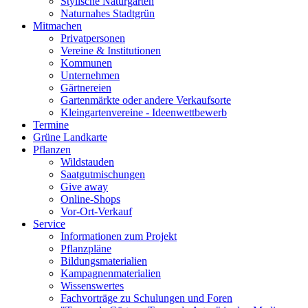
Stylische Naturgärten
Naturnahes Stadtgrün
Mitmachen
Privatpersonen
Vereine & Institutionen
Kommunen
Unternehmen
Gärtnereien
Gartenmärkte oder andere Verkaufsorte
Kleingartenvereine - Ideenwettbewerb
Termine
Grüne Landkarte
Pflanzen
Wildstauden
Saatgutmischungen
Give away
Online-Shops
Vor-Ort-Verkauf
Service
Informationen zum Projekt
Pflanzpläne
Bildungsmaterialien
Kampagnenmaterialien
Wissenswertes
Fachvorträge zu Schulungen und Foren