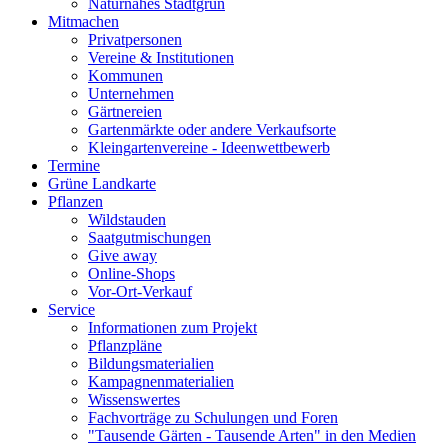
Naturnahes Stadtgrün
Mitmachen
Privatpersonen
Vereine & Institutionen
Kommunen
Unternehmen
Gärtnereien
Gartenmärkte oder andere Verkaufsorte
Kleingartenvereine - Ideenwettbewerb
Termine
Grüne Landkarte
Pflanzen
Wildstauden
Saatgutmischungen
Give away
Online-Shops
Vor-Ort-Verkauf
Service
Informationen zum Projekt
Pflanzpläne
Bildungsmaterialien
Kampagnenmaterialien
Wissenswertes
Fachvorträge zu Schulungen und Foren
"Tausende Gärten - Tausende Arten" in den Medien