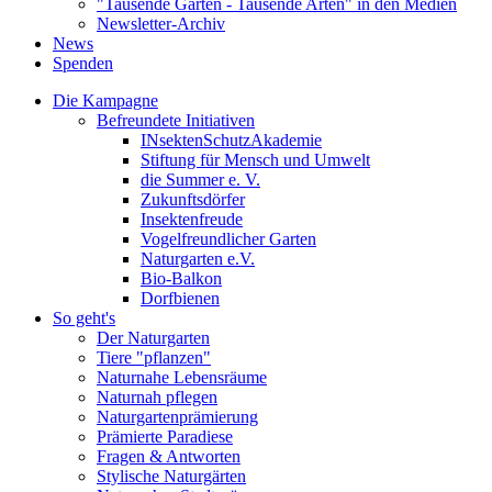
"Tausende Gärten - Tausende Arten" in den Medien
Newsletter-Archiv
News
Spenden
Die Kampagne
Befreundete Initiativen
INsektenSchutzAkademie
Stiftung für Mensch und Umwelt
die Summer e. V.
Zukunftsdörfer
Insektenfreude
Vogelfreundlicher Garten
Naturgarten e.V.
Bio-Balkon
Dorfbienen
So geht's
Der Naturgarten
Tiere "pflanzen"
Naturnahe Lebensräume
Naturnah pflegen
Naturgartenprämierung
Prämierte Paradiese
Fragen & Antworten
Stylische Naturgärten