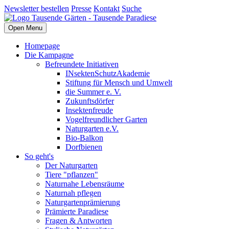
Newsletter bestellen
Presse
Kontakt
Suche
Open Menu
Homepage
Die Kampagne
Befreundete Initiativen
INsektenSchutzAkademie
Stiftung für Mensch und Umwelt
die Summer e. V.
Zukunftsdörfer
Insektenfreude
Vogelfreundlicher Garten
Naturgarten e.V.
Bio-Balkon
Dorfbienen
So geht's
Der Naturgarten
Tiere "pflanzen"
Naturnahe Lebensräume
Naturnah pflegen
Naturgartenprämierung
Prämierte Paradiese
Fragen & Antworten