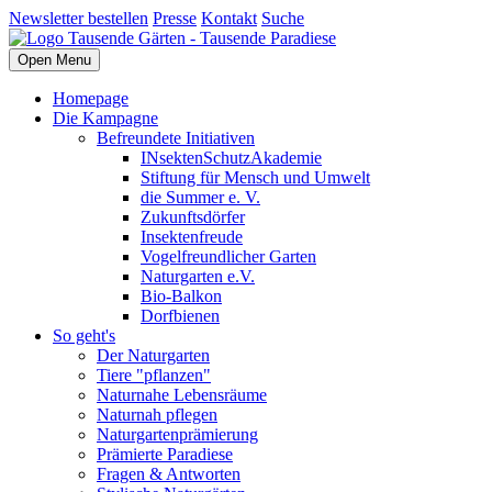
Newsletter bestellen
Presse
Kontakt
Suche
Open Menu
Homepage
Die Kampagne
Befreundete Initiativen
INsektenSchutzAkademie
Stiftung für Mensch und Umwelt
die Summer e. V.
Zukunftsdörfer
Insektenfreude
Vogelfreundlicher Garten
Naturgarten e.V.
Bio-Balkon
Dorfbienen
So geht's
Der Naturgarten
Tiere "pflanzen"
Naturnahe Lebensräume
Naturnah pflegen
Naturgartenprämierung
Prämierte Paradiese
Fragen & Antworten