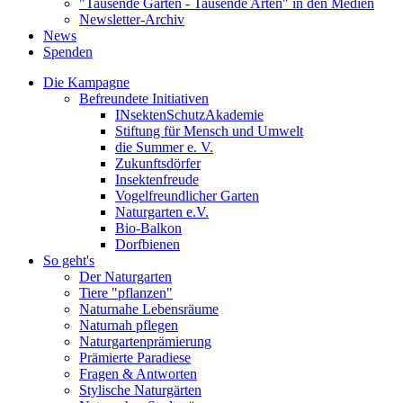
"Tausende Gärten - Tausende Arten" in den Medien
Newsletter-Archiv
News
Spenden
Die Kampagne
Befreundete Initiativen
INsektenSchutzAkademie
Stiftung für Mensch und Umwelt
die Summer e. V.
Zukunftsdörfer
Insektenfreude
Vogelfreundlicher Garten
Naturgarten e.V.
Bio-Balkon
Dorfbienen
So geht's
Der Naturgarten
Tiere "pflanzen"
Naturnahe Lebensräume
Naturnah pflegen
Naturgartenprämierung
Prämierte Paradiese
Fragen & Antworten
Stylische Naturgärten