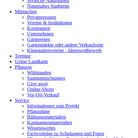
Stylische Naturgärten
Naturnahes Stadtgrün
Mitmachen
Privatpersonen
Vereine & Institutionen
Kommunen
Unternehmen
Gärtnereien
Gartenmärkte oder andere Verkaufsorte
Kleingartenvereine - Ideenwettbewerb
Termine
Grüne Landkarte
Pflanzen
Wildstauden
Saatgutmischungen
Give away
Online-Shops
Vor-Ort-Verkauf
Service
Informationen zum Projekt
Pflanzpläne
Bildungsmaterialien
Kampagnenmaterialien
Wissenswertes
Fachvorträge zu Schulungen und Foren