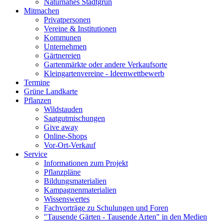
Naturnahes Stadtgrün
Mitmachen
Privatpersonen
Vereine & Institutionen
Kommunen
Unternehmen
Gärtnereien
Gartenmärkte oder andere Verkaufsorte
Kleingartenvereine - Ideenwettbewerb
Termine
Grüne Landkarte
Pflanzen
Wildstauden
Saatgutmischungen
Give away
Online-Shops
Vor-Ort-Verkauf
Service
Informationen zum Projekt
Pflanzpläne
Bildungsmaterialien
Kampagnenmaterialien
Wissenswertes
Fachvorträge zu Schulungen und Foren
"Tausende Gärten - Tausende Arten" in den Medien