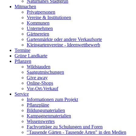
Naturnahes Stadtgrün
Mitmachen
Privatpersonen
Vereine & Institutionen
Kommunen
Unternehmen
Gärtnereien
Gartenmärkte oder andere Verkaufsorte
Kleingartenvereine - Ideenwettbewerb
Termine
Grüne Landkarte
Pflanzen
Wildstauden
Saatgutmischungen
Give away
Online-Shops
Vor-Ort-Verkauf
Service
Informationen zum Projekt
Pflanzpläne
Bildungsmaterialien
Kampagnenmaterialien
Wissenswertes
Fachvorträge zu Schulungen und Foren
"Tausende Gärten - Tausende Arten" in den Medien