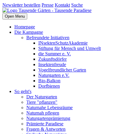
Newsletter bestellen
Presse
Kontakt
Suche
Open Menu
Homepage
Die Kampagne
Befreundete Initiativen
INsektenSchutzAkademie
Stiftung für Mensch und Umwelt
die Summer e. V.
Zukunftsdörfer
Insektenfreude
Vogelfreundlicher Garten
Naturgarten e.V.
Bio-Balkon
Dorfbienen
So geht's
Der Naturgarten
Tiere "pflanzen"
Naturnahe Lebensräume
Naturnah pflegen
Naturgartenprämierung
Prämierte Paradiese
Fragen & Antworten