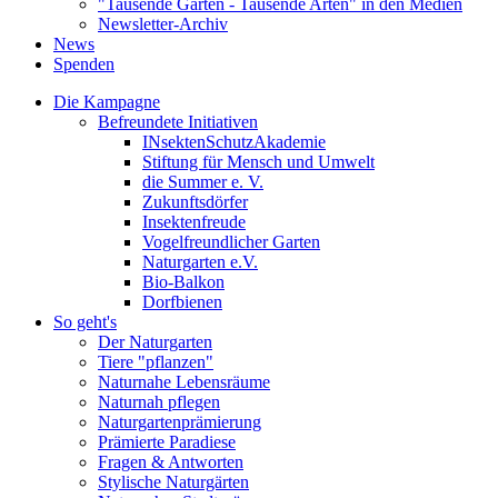
"Tausende Gärten - Tausende Arten" in den Medien
Newsletter-Archiv
News
Spenden
Die Kampagne
Befreundete Initiativen
INsektenSchutzAkademie
Stiftung für Mensch und Umwelt
die Summer e. V.
Zukunftsdörfer
Insektenfreude
Vogelfreundlicher Garten
Naturgarten e.V.
Bio-Balkon
Dorfbienen
So geht's
Der Naturgarten
Tiere "pflanzen"
Naturnahe Lebensräume
Naturnah pflegen
Naturgartenprämierung
Prämierte Paradiese
Fragen & Antworten
Stylische Naturgärten