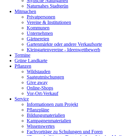
Stylische Naturgärten
Naturnahes Stadtgrün
Mitmachen
Privatpersonen
Vereine & Institutionen
Kommunen
Unternehmen
Gärtnereien
Gartenmärkte oder andere Verkaufsorte
Kleingartenvereine - Ideenwettbewerb
Termine
Grüne Landkarte
Pflanzen
Wildstauden
Saatgutmischungen
Give away
Online-Shops
Vor-Ort-Verkauf
Service
Informationen zum Projekt
Pflanzpläne
Bildungsmaterialien
Kampagnenmaterialien
Wissenswertes
Fachvorträge zu Schulungen und Foren