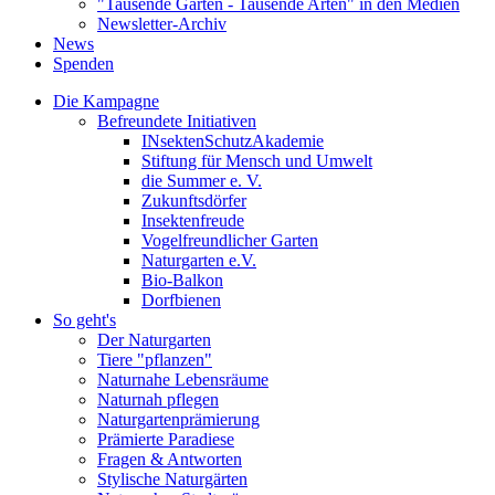
"Tausende Gärten - Tausende Arten" in den Medien
Newsletter-Archiv
News
Spenden
Die Kampagne
Befreundete Initiativen
INsektenSchutzAkademie
Stiftung für Mensch und Umwelt
die Summer e. V.
Zukunftsdörfer
Insektenfreude
Vogelfreundlicher Garten
Naturgarten e.V.
Bio-Balkon
Dorfbienen
So geht's
Der Naturgarten
Tiere "pflanzen"
Naturnahe Lebensräume
Naturnah pflegen
Naturgartenprämierung
Prämierte Paradiese
Fragen & Antworten
Stylische Naturgärten