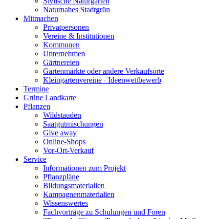
Stylische Naturgärten
Naturnahes Stadtgrün
Mitmachen
Privatpersonen
Vereine & Institutionen
Kommunen
Unternehmen
Gärtnereien
Gartenmärkte oder andere Verkaufsorte
Kleingartenvereine - Ideenwettbewerb
Termine
Grüne Landkarte
Pflanzen
Wildstauden
Saatgutmischungen
Give away
Online-Shops
Vor-Ort-Verkauf
Service
Informationen zum Projekt
Pflanzpläne
Bildungsmaterialien
Kampagnenmaterialien
Wissenswertes
Fachvorträge zu Schulungen und Foren