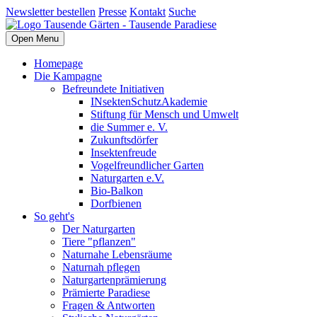
Newsletter bestellen
Presse
Kontakt
Suche
Open Menu
Homepage
Die Kampagne
Befreundete Initiativen
INsektenSchutzAkademie
Stiftung für Mensch und Umwelt
die Summer e. V.
Zukunftsdörfer
Insektenfreude
Vogelfreundlicher Garten
Naturgarten e.V.
Bio-Balkon
Dorfbienen
So geht's
Der Naturgarten
Tiere "pflanzen"
Naturnahe Lebensräume
Naturnah pflegen
Naturgartenprämierung
Prämierte Paradiese
Fragen & Antworten