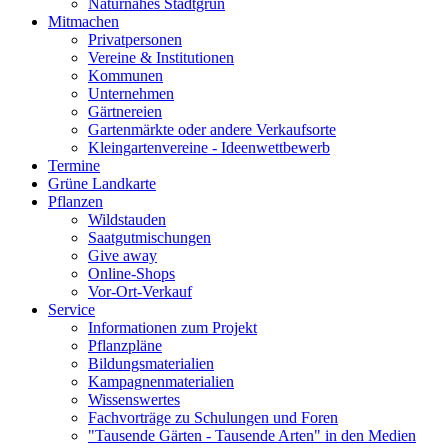
Naturnahes Stadtgrün
Mitmachen
Privatpersonen
Vereine & Institutionen
Kommunen
Unternehmen
Gärtnereien
Gartenmärkte oder andere Verkaufsorte
Kleingartenvereine - Ideenwettbewerb
Termine
Grüne Landkarte
Pflanzen
Wildstauden
Saatgutmischungen
Give away
Online-Shops
Vor-Ort-Verkauf
Service
Informationen zum Projekt
Pflanzpläne
Bildungsmaterialien
Kampagnenmaterialien
Wissenswertes
Fachvorträge zu Schulungen und Foren
"Tausende Gärten - Tausende Arten" in den Medien