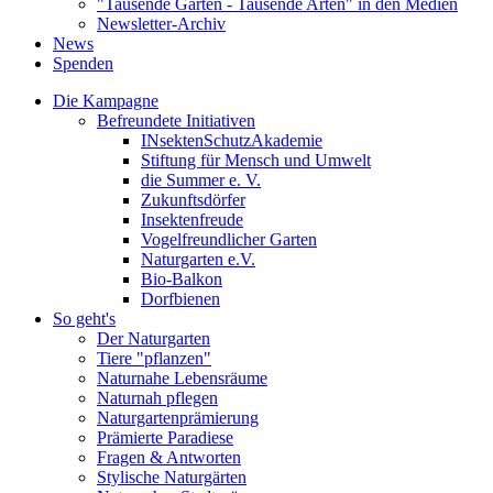
"Tausende Gärten - Tausende Arten" in den Medien
Newsletter-Archiv
News
Spenden
Die Kampagne
Befreundete Initiativen
INsektenSchutzAkademie
Stiftung für Mensch und Umwelt
die Summer e. V.
Zukunftsdörfer
Insektenfreude
Vogelfreundlicher Garten
Naturgarten e.V.
Bio-Balkon
Dorfbienen
So geht's
Der Naturgarten
Tiere "pflanzen"
Naturnahe Lebensräume
Naturnah pflegen
Naturgartenprämierung
Prämierte Paradiese
Fragen & Antworten
Stylische Naturgärten