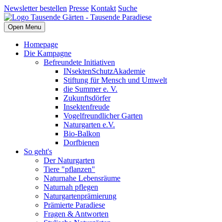
Newsletter bestellen
Presse
Kontakt
Suche
Open Menu
Homepage
Die Kampagne
Befreundete Initiativen
INsektenSchutzAkademie
Stiftung für Mensch und Umwelt
die Summer e. V.
Zukunftsdörfer
Insektenfreude
Vogelfreundlicher Garten
Naturgarten e.V.
Bio-Balkon
Dorfbienen
So geht's
Der Naturgarten
Tiere "pflanzen"
Naturnahe Lebensräume
Naturnah pflegen
Naturgartenprämierung
Prämierte Paradiese
Fragen & Antworten