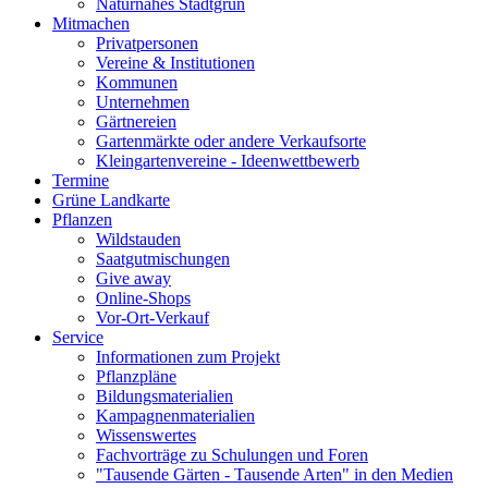
Naturnahes Stadtgrün
Mitmachen
Privatpersonen
Vereine & Institutionen
Kommunen
Unternehmen
Gärtnereien
Gartenmärkte oder andere Verkaufsorte
Kleingartenvereine - Ideenwettbewerb
Termine
Grüne Landkarte
Pflanzen
Wildstauden
Saatgutmischungen
Give away
Online-Shops
Vor-Ort-Verkauf
Service
Informationen zum Projekt
Pflanzpläne
Bildungsmaterialien
Kampagnenmaterialien
Wissenswertes
Fachvorträge zu Schulungen und Foren
"Tausende Gärten - Tausende Arten" in den Medien