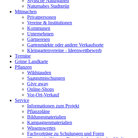
Stylische Naturgärten
Naturnahes Stadtgrün
Mitmachen
Privatpersonen
Vereine & Institutionen
Kommunen
Unternehmen
Gärtnereien
Gartenmärkte oder andere Verkaufsorte
Kleingartenvereine - Ideenwettbewerb
Termine
Grüne Landkarte
Pflanzen
Wildstauden
Saatgutmischungen
Give away
Online-Shops
Vor-Ort-Verkauf
Service
Informationen zum Projekt
Pflanzpläne
Bildungsmaterialien
Kampagnenmaterialien
Wissenswertes
Fachvorträge zu Schulungen und Foren