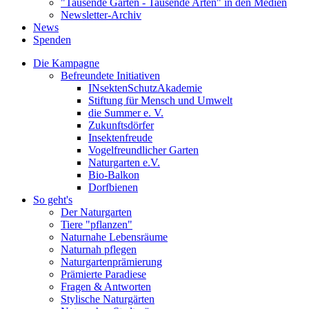
"Tausende Gärten - Tausende Arten" in den Medien
Newsletter-Archiv
News
Spenden
Die Kampagne
Befreundete Initiativen
INsektenSchutzAkademie
Stiftung für Mensch und Umwelt
die Summer e. V.
Zukunftsdörfer
Insektenfreude
Vogelfreundlicher Garten
Naturgarten e.V.
Bio-Balkon
Dorfbienen
So geht's
Der Naturgarten
Tiere "pflanzen"
Naturnahe Lebensräume
Naturnah pflegen
Naturgartenprämierung
Prämierte Paradiese
Fragen & Antworten
Stylische Naturgärten