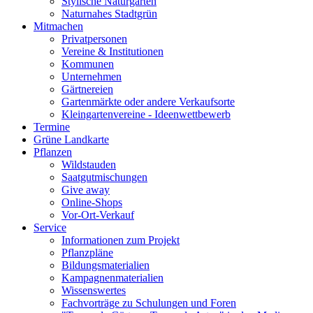
Stylische Naturgärten
Naturnahes Stadtgrün
Mitmachen
Privatpersonen
Vereine & Institutionen
Kommunen
Unternehmen
Gärtnereien
Gartenmärkte oder andere Verkaufsorte
Kleingartenvereine - Ideenwettbewerb
Termine
Grüne Landkarte
Pflanzen
Wildstauden
Saatgutmischungen
Give away
Online-Shops
Vor-Ort-Verkauf
Service
Informationen zum Projekt
Pflanzpläne
Bildungsmaterialien
Kampagnenmaterialien
Wissenswertes
Fachvorträge zu Schulungen und Foren