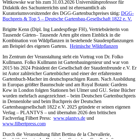
Wittkowske war bis zum 31.03.2026 Universitätsprofessor für
Didaktik des Sachunterrichts und ist ehrenamtlich als
Kuratoriumsvorsitzender des DGG-Gartenbuchpreises tätig:
DGG-
Buchpreis & Top 5 – Deutsche Gartenbau-Gesellschaft 1822 e. V.
Brigitte Kenn (Dipl. Ing Landespflege FH), Vertriebsleiterin von
Tausende Gärten– Tausende Arten gibt einen Einblick in die
Kombination von Wildpflanzen in bestehende Staudenpflanzungen
am Beispiel des eigenen Gartens.
Heimische Wildpflanzen
Im Zentrum der Veranstaltung steht ein Vortrag von Dr. Folko
Kullmann. Folko Kullmann ist Gartenbauingenieur und war von
2015 bis 2024 Präsident der Gesellschaft der Staudenfreunde e.V. Er
ist Autor zahlreicher Gartenbücher und einer der erfahrensten
Gartenbuch-Macher im deutschsprachigen Raum. Nach Ausbildung
in Europas größter Baumschule und am Royal Botanic Gardens
Kew in London folgten Stationen bei Ulmer und GU. Seine Bücher
wurden mehrfach ausgezeichnet – beim Deutschen Gartenbuchpreis
in Dennenlohe und beim Buchpreis der Deutschen
Gartenbaugesellschaft 1822 e.V. 2025 gründete er seinen eigenen
Verlag – PLANTVS – und übernahm 2026 den britischen
Fachverlag Filbert Press:
www.plantvs.de
und
www.filbertpress.com
Durch die Veranstaltung führt Bettina de la Chevallerie,