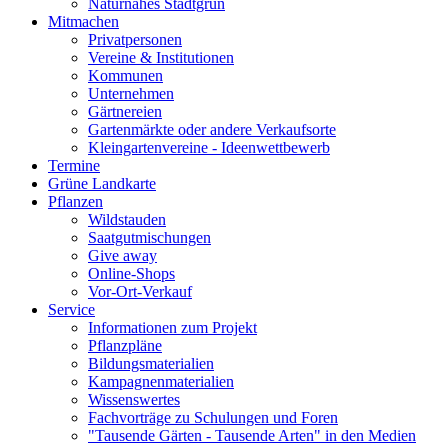
Naturnahes Stadtgrün
Mitmachen
Privatpersonen
Vereine & Institutionen
Kommunen
Unternehmen
Gärtnereien
Gartenmärkte oder andere Verkaufsorte
Kleingartenvereine - Ideenwettbewerb
Termine
Grüne Landkarte
Pflanzen
Wildstauden
Saatgutmischungen
Give away
Online-Shops
Vor-Ort-Verkauf
Service
Informationen zum Projekt
Pflanzpläne
Bildungsmaterialien
Kampagnenmaterialien
Wissenswertes
Fachvorträge zu Schulungen und Foren
"Tausende Gärten - Tausende Arten" in den Medien