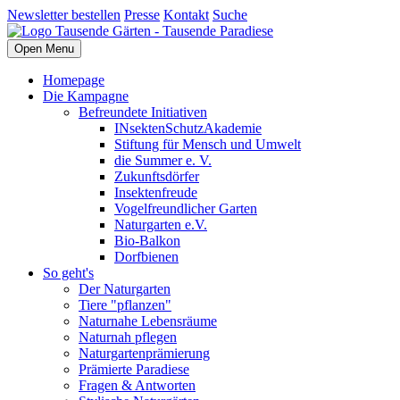
Newsletter bestellen
Presse
Kontakt
Suche
Open Menu
Homepage
Die Kampagne
Befreundete Initiativen
INsektenSchutzAkademie
Stiftung für Mensch und Umwelt
die Summer e. V.
Zukunftsdörfer
Insektenfreude
Vogelfreundlicher Garten
Naturgarten e.V.
Bio-Balkon
Dorfbienen
So geht's
Der Naturgarten
Tiere "pflanzen"
Naturnahe Lebensräume
Naturnah pflegen
Naturgartenprämierung
Prämierte Paradiese
Fragen & Antworten