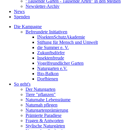
"Tausende Gärten - Tausende Arten" in den Medien
Newsletter-Archiv
News
Spenden
Die Kampagne
Befreundete Initiativen
INsektenSchutzAkademie
Stiftung für Mensch und Umwelt
die Summer e. V.
Zukunftsdörfer
Insektenfreude
Vogelfreundlicher Garten
Naturgarten e.V.
Bio-Balkon
Dorfbienen
So geht's
Der Naturgarten
Tiere "pflanzen"
Naturnahe Lebensräume
Naturnah pflegen
Naturgartenprämierung
Prämierte Paradiese
Fragen & Antworten
Stylische Naturgärten