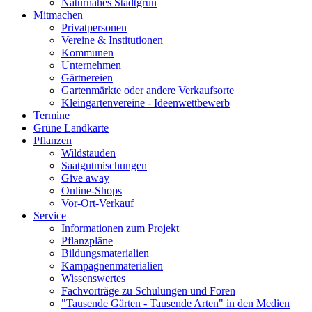
Naturnahes Stadtgrün
Mitmachen
Privatpersonen
Vereine & Institutionen
Kommunen
Unternehmen
Gärtnereien
Gartenmärkte oder andere Verkaufsorte
Kleingartenvereine - Ideenwettbewerb
Termine
Grüne Landkarte
Pflanzen
Wildstauden
Saatgutmischungen
Give away
Online-Shops
Vor-Ort-Verkauf
Service
Informationen zum Projekt
Pflanzpläne
Bildungsmaterialien
Kampagnenmaterialien
Wissenswertes
Fachvorträge zu Schulungen und Foren
"Tausende Gärten - Tausende Arten" in den Medien