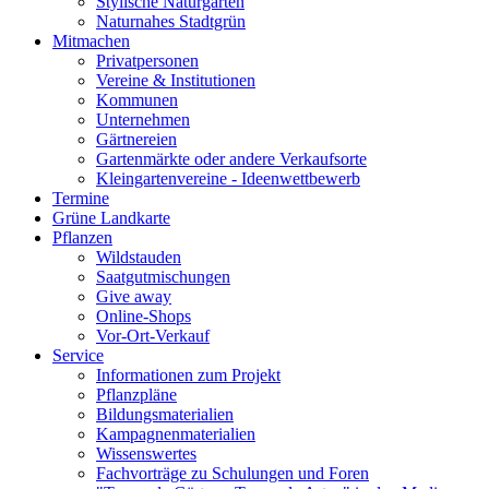
Stylische Naturgärten
Naturnahes Stadtgrün
Mitmachen
Privatpersonen
Vereine & Institutionen
Kommunen
Unternehmen
Gärtnereien
Gartenmärkte oder andere Verkaufsorte
Kleingartenvereine - Ideenwettbewerb
Termine
Grüne Landkarte
Pflanzen
Wildstauden
Saatgutmischungen
Give away
Online-Shops
Vor-Ort-Verkauf
Service
Informationen zum Projekt
Pflanzpläne
Bildungsmaterialien
Kampagnenmaterialien
Wissenswertes
Fachvorträge zu Schulungen und Foren