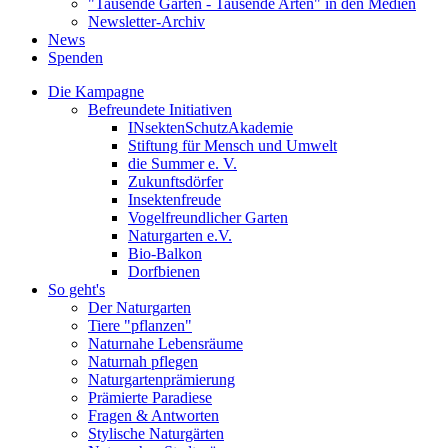
"Tausende Gärten - Tausende Arten" in den Medien
Newsletter-Archiv
News
Spenden
Die Kampagne
Befreundete Initiativen
INsektenSchutzAkademie
Stiftung für Mensch und Umwelt
die Summer e. V.
Zukunftsdörfer
Insektenfreude
Vogelfreundlicher Garten
Naturgarten e.V.
Bio-Balkon
Dorfbienen
So geht's
Der Naturgarten
Tiere "pflanzen"
Naturnahe Lebensräume
Naturnah pflegen
Naturgartenprämierung
Prämierte Paradiese
Fragen & Antworten
Stylische Naturgärten