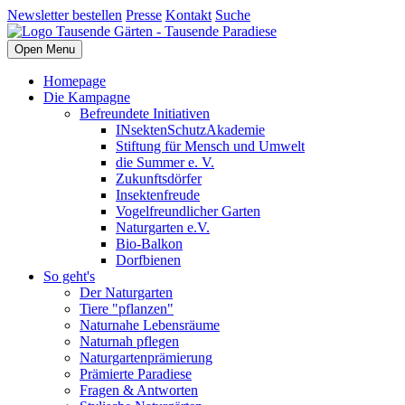
Newsletter bestellen
Presse
Kontakt
Suche
Open Menu
Homepage
Die Kampagne
Befreundete Initiativen
INsektenSchutzAkademie
Stiftung für Mensch und Umwelt
die Summer e. V.
Zukunftsdörfer
Insektenfreude
Vogelfreundlicher Garten
Naturgarten e.V.
Bio-Balkon
Dorfbienen
So geht's
Der Naturgarten
Tiere "pflanzen"
Naturnahe Lebensräume
Naturnah pflegen
Naturgartenprämierung
Prämierte Paradiese
Fragen & Antworten