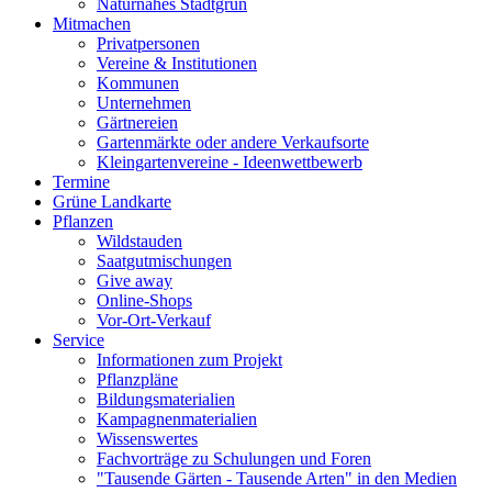
Naturnahes Stadtgrün
Mitmachen
Privatpersonen
Vereine & Institutionen
Kommunen
Unternehmen
Gärtnereien
Gartenmärkte oder andere Verkaufsorte
Kleingartenvereine - Ideenwettbewerb
Termine
Grüne Landkarte
Pflanzen
Wildstauden
Saatgutmischungen
Give away
Online-Shops
Vor-Ort-Verkauf
Service
Informationen zum Projekt
Pflanzpläne
Bildungsmaterialien
Kampagnenmaterialien
Wissenswertes
Fachvorträge zu Schulungen und Foren
"Tausende Gärten - Tausende Arten" in den Medien