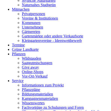
Stylische Naturgärten
Naturnahes Stadtgrün
Mitmachen
Privatpersonen
Vereine & Institutionen
Kommunen
Unternehmen
Gärtnereien
Gartenmärkte oder andere Verkaufsorte
Kleingartenvereine - Ideenwettbewerb
Termine
Grüne Landkarte
Pflanzen
Wildstauden
Saatgutmischungen
Give away
Online-Shops
Vor-Ort-Verkauf
Service
Informationen zum Projekt
Pflanzpläne
Bildungsmaterialien
Kampagnenmaterialien
Wissenswertes
Fachvorträge zu Schulungen und Foren