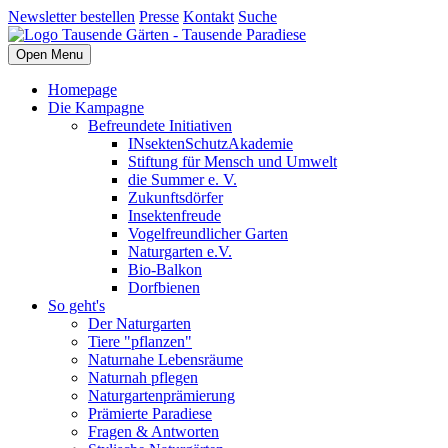
Newsletter bestellen
Presse
Kontakt
Suche
Open Menu
Homepage
Die Kampagne
Befreundete Initiativen
INsektenSchutzAkademie
Stiftung für Mensch und Umwelt
die Summer e. V.
Zukunftsdörfer
Insektenfreude
Vogelfreundlicher Garten
Naturgarten e.V.
Bio-Balkon
Dorfbienen
So geht's
Der Naturgarten
Tiere "pflanzen"
Naturnahe Lebensräume
Naturnah pflegen
Naturgartenprämierung
Prämierte Paradiese
Fragen & Antworten