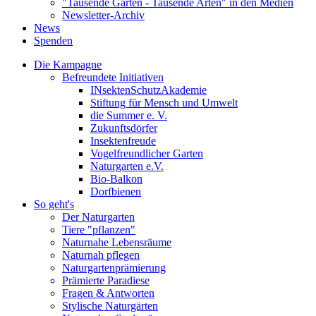
"Tausende Gärten - Tausende Arten" in den Medien
Newsletter-Archiv
News
Spenden
Die Kampagne
Befreundete Initiativen
INsektenSchutzAkademie
Stiftung für Mensch und Umwelt
die Summer e. V.
Zukunftsdörfer
Insektenfreude
Vogelfreundlicher Garten
Naturgarten e.V.
Bio-Balkon
Dorfbienen
So geht's
Der Naturgarten
Tiere "pflanzen"
Naturnahe Lebensräume
Naturnah pflegen
Naturgartenprämierung
Prämierte Paradiese
Fragen & Antworten
Stylische Naturgärten