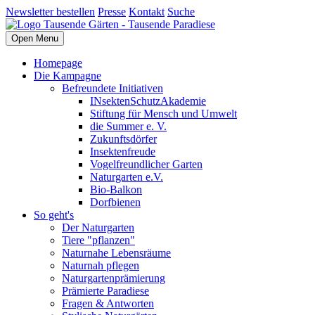
Newsletter bestellen
Presse
Kontakt
Suche
Open Menu
Homepage
Die Kampagne
Befreundete Initiativen
INsektenSchutzAkademie
Stiftung für Mensch und Umwelt
die Summer e. V.
Zukunftsdörfer
Insektenfreude
Vogelfreundlicher Garten
Naturgarten e.V.
Bio-Balkon
Dorfbienen
So geht's
Der Naturgarten
Tiere "pflanzen"
Naturnahe Lebensräume
Naturnah pflegen
Naturgartenprämierung
Prämierte Paradiese
Fragen & Antworten