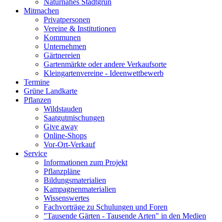
Naturnahes Stadtgrün
Mitmachen
Privatpersonen
Vereine & Institutionen
Kommunen
Unternehmen
Gärtnereien
Gartenmärkte oder andere Verkaufsorte
Kleingartenvereine - Ideenwettbewerb
Termine
Grüne Landkarte
Pflanzen
Wildstauden
Saatgutmischungen
Give away
Online-Shops
Vor-Ort-Verkauf
Service
Informationen zum Projekt
Pflanzpläne
Bildungsmaterialien
Kampagnenmaterialien
Wissenswertes
Fachvorträge zu Schulungen und Foren
"Tausende Gärten - Tausende Arten" in den Medien