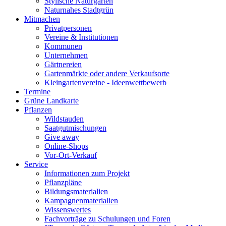
Stylische Naturgärten
Naturnahes Stadtgrün
Mitmachen
Privatpersonen
Vereine & Institutionen
Kommunen
Unternehmen
Gärtnereien
Gartenmärkte oder andere Verkaufsorte
Kleingartenvereine - Ideenwettbewerb
Termine
Grüne Landkarte
Pflanzen
Wildstauden
Saatgutmischungen
Give away
Online-Shops
Vor-Ort-Verkauf
Service
Informationen zum Projekt
Pflanzpläne
Bildungsmaterialien
Kampagnenmaterialien
Wissenswertes
Fachvorträge zu Schulungen und Foren