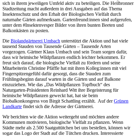
sich in ihrem jeweiligen Umfeld aktiv zu beteiligen. Die Heilbronner
Stadtzeitung macht außerdem in drei Ausgaben auf das Thema
Insektenschutz und den Erhalt der Biologischen Vielfalt durch
naturnahe Gärten aufmerksam. Gartenfreund:innen sind aufgerufen,
unter dem #Insektenvesper Bilder von ihren bunten Beeten und
Balkonkästen zu posten.
Die
Biolandgärtnerei Umbach
unterstützt die Aktion und hat viele
tausend Stauden von Tausende Gärten – Tausende Arten
vorgezogen. Gärtner Klaus Umbach und sein Team sorgen dafür,
dass wir heimische Wildpflanzen endlich leichter bekommen. Er
freut sich darauf, die biologische Vielfalt zu fördern und seine
Mitarbeiterin Christine Pfäffle hat mit ihren Kolleg:innen mit viel
Fingerspitzengefühl dafür gesorgt, dass die Stauden zum
Frühlingsbeginn darauf warten in die Gärten und auf Balkone
einzuziehen. Wie das „Das Wildpflanzen Topfbuch“ des
Naturgarten-Präsidenten Reinhard Witt ihre Begeisterung für
heimische Wildpflanzen geweckt hat, hat sie beim
Biobalkonkongress von Birgit Schattling erzählt. Auf der
Grünen
Landkarte
findet sich die Adresse der Gärtnerei.
Wir berichten wie die Aktion weitergeht und möchten andere
Kommunen motivieren, biologische Vielfalt zu pflanzen. Wenn
Städte mehr als 2.500 Saatguttütchen bei uns bestellen, können wir
sogar das Logo der Stadt auf die Tütchen drucken. Interessierte