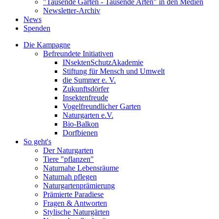
"Tausende Gärten - Tausende Arten" in den Medien
Newsletter-Archiv
News
Spenden
Die Kampagne
Befreundete Initiativen
INsektenSchutzAkademie
Stiftung für Mensch und Umwelt
die Summer e. V.
Zukunftsdörfer
Insektenfreude
Vogelfreundlicher Garten
Naturgarten e.V.
Bio-Balkon
Dorfbienen
So geht's
Der Naturgarten
Tiere "pflanzen"
Naturnahe Lebensräume
Naturnah pflegen
Naturgartenprämierung
Prämierte Paradiese
Fragen & Antworten
Stylische Naturgärten