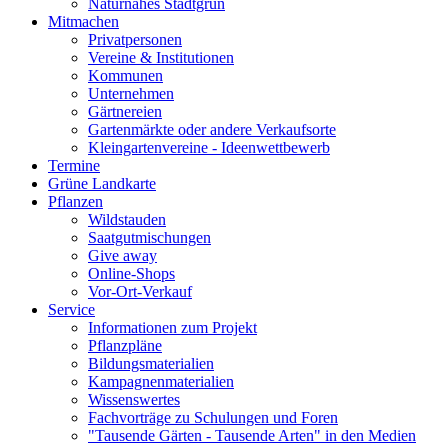
Naturnahes Stadtgrün
Mitmachen
Privatpersonen
Vereine & Institutionen
Kommunen
Unternehmen
Gärtnereien
Gartenmärkte oder andere Verkaufsorte
Kleingartenvereine - Ideenwettbewerb
Termine
Grüne Landkarte
Pflanzen
Wildstauden
Saatgutmischungen
Give away
Online-Shops
Vor-Ort-Verkauf
Service
Informationen zum Projekt
Pflanzpläne
Bildungsmaterialien
Kampagnenmaterialien
Wissenswertes
Fachvorträge zu Schulungen und Foren
"Tausende Gärten - Tausende Arten" in den Medien