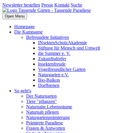
Newsletter bestellen
Presse
Kontakt
Suche
Open Menu
Homepage
Die Kampagne
Befreundete Initiativen
INsektenSchutzAkademie
Stiftung für Mensch und Umwelt
die Summer e. V.
Zukunftsdörfer
Insektenfreude
Vogelfreundlicher Garten
Naturgarten e.V.
Bio-Balkon
Dorfbienen
So geht's
Der Naturgarten
Tiere "pflanzen"
Naturnahe Lebensräume
Naturnah pflegen
Naturgartenprämierung
Prämierte Paradiese
Fragen & Antworten