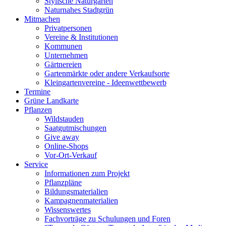
Stylische Naturgärten
Naturnahes Stadtgrün
Mitmachen
Privatpersonen
Vereine & Institutionen
Kommunen
Unternehmen
Gärtnereien
Gartenmärkte oder andere Verkaufsorte
Kleingartenvereine - Ideenwettbewerb
Termine
Grüne Landkarte
Pflanzen
Wildstauden
Saatgutmischungen
Give away
Online-Shops
Vor-Ort-Verkauf
Service
Informationen zum Projekt
Pflanzpläne
Bildungsmaterialien
Kampagnenmaterialien
Wissenswertes
Fachvorträge zu Schulungen und Foren