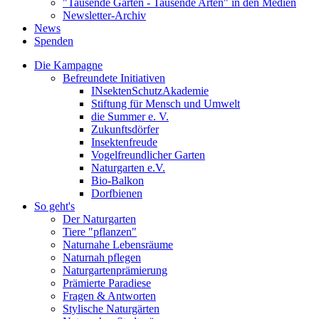
"Tausende Gärten - Tausende Arten" in den Medien
Newsletter-Archiv
News
Spenden
Die Kampagne
Befreundete Initiativen
INsektenSchutzAkademie
Stiftung für Mensch und Umwelt
die Summer e. V.
Zukunftsdörfer
Insektenfreude
Vogelfreundlicher Garten
Naturgarten e.V.
Bio-Balkon
Dorfbienen
So geht's
Der Naturgarten
Tiere "pflanzen"
Naturnahe Lebensräume
Naturnah pflegen
Naturgartenprämierung
Prämierte Paradiese
Fragen & Antworten
Stylische Naturgärten