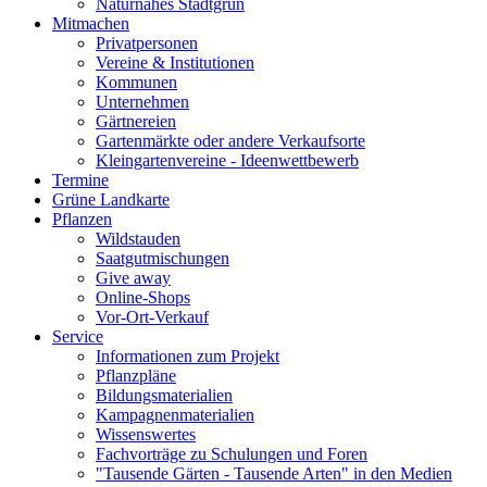
Naturnahes Stadtgrün
Mitmachen
Privatpersonen
Vereine & Institutionen
Kommunen
Unternehmen
Gärtnereien
Gartenmärkte oder andere Verkaufsorte
Kleingartenvereine - Ideenwettbewerb
Termine
Grüne Landkarte
Pflanzen
Wildstauden
Saatgutmischungen
Give away
Online-Shops
Vor-Ort-Verkauf
Service
Informationen zum Projekt
Pflanzpläne
Bildungsmaterialien
Kampagnenmaterialien
Wissenswertes
Fachvorträge zu Schulungen und Foren
"Tausende Gärten - Tausende Arten" in den Medien