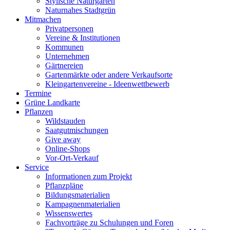
Stylische Naturgärten
Naturnahes Stadtgrün
Mitmachen
Privatpersonen
Vereine & Institutionen
Kommunen
Unternehmen
Gärtnereien
Gartenmärkte oder andere Verkaufsorte
Kleingartenvereine - Ideenwettbewerb
Termine
Grüne Landkarte
Pflanzen
Wildstauden
Saatgutmischungen
Give away
Online-Shops
Vor-Ort-Verkauf
Service
Informationen zum Projekt
Pflanzpläne
Bildungsmaterialien
Kampagnenmaterialien
Wissenswertes
Fachvorträge zu Schulungen und Foren