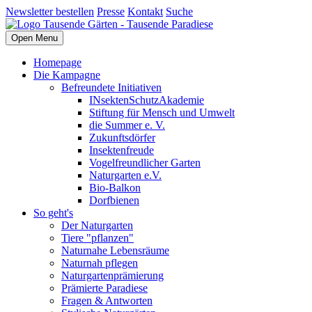
Newsletter bestellen
Presse
Kontakt
Suche
Open Menu
Homepage
Die Kampagne
Befreundete Initiativen
INsektenSchutzAkademie
Stiftung für Mensch und Umwelt
die Summer e. V.
Zukunftsdörfer
Insektenfreude
Vogelfreundlicher Garten
Naturgarten e.V.
Bio-Balkon
Dorfbienen
So geht's
Der Naturgarten
Tiere "pflanzen"
Naturnahe Lebensräume
Naturnah pflegen
Naturgartenprämierung
Prämierte Paradiese
Fragen & Antworten