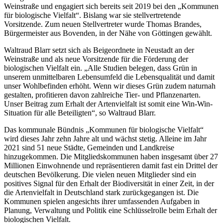
Weinstraße und engagiert sich bereits seit 2019 bei den „Kommunen
für biologische Vielfalt“. Bislang war sie stellvertretende
Vorsitzende. Zum neuen Stellvertreter wurde Thomas Brandes,
Bürgermeister aus Bovenden, in der Nähe von Göttingen gewählt.
Waltraud Blarr setzt sich als Beigeordnete in Neustadt an der
Weinstraße und als neue Vorsitzende für die Förderung der
biologischen Vielfalt ein. „Alle Studien belegen, dass Grün in
unserem unmittelbaren Lebensumfeld die Lebensqualität und damit
unser Wohlbefinden erhöht. Wenn wir dieses Grün zudem naturnah
gestalten, profitieren davon zahlreiche Tier- und Pflanzenarten.
Unser Beitrag zum Erhalt der Artenvielfalt ist somit eine Win-Win-
Situation für alle Beteiligten“, so Waltraud Blarr.
Das kommunale Bündnis „Kommunen für biologische Vielfalt“
wird dieses Jahr zehn Jahre alt und wächst stetig. Alleine im Jahr
2021 sind 51 neue Städte, Gemeinden und Landkreise
hinzugekommen. Die Mitgliedskommunen haben insgesamt über 27
Millionen Einwohnende und repräsentieren damit fast ein Drittel der
deutschen Bevölkerung. Die vielen neuen Mitglieder sind ein
positives Signal für den Erhalt der Biodiversität in einer Zeit, in der
die Artenvielfalt in Deutschland stark zurückgegangen ist. Die
Kommunen spielen angesichts ihrer umfassenden Aufgaben in
Planung, Verwaltung und Politik eine Schlüsselrolle beim Erhalt der
biologischen Vielfalt.