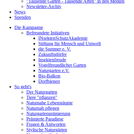
"Tausende Gärten - Tausende Arten" in den Medien
Newsletter-Archiv
News
Spenden
Die Kampagne
Befreundete Initiativen
INsektenSchutzAkademie
Stiftung für Mensch und Umwelt
die Summer e. V.
Zukunftsdörfer
Insektenfreude
Vogelfreundlicher Garten
Naturgarten e.V.
Bio-Balkon
Dorfbienen
So geht's
Der Naturgarten
Tiere "pflanzen"
Naturnahe Lebensräume
Naturnah pflegen
Naturgartenprämierung
Prämierte Paradiese
Fragen & Antworten
Stylische Naturgärten