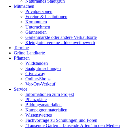
Naturnahes Stadtgrün
Mitmachen
Privatpersonen
Vereine & Institutionen
Kommunen
Unternehmen
Gärtnereien
Gartenmärkte oder andere Verkaufsorte
Kleingartenvereine - Ideenwettbewerb
Termine
Grüne Landkarte
Pflanzen
Wildstauden
Saatgutmischungen
Give away
Online-Shops
Vor-Ort-Verkauf
Service
Informationen zum Projekt
Pflanzpläne
Bildungsmaterialien
Kampagnenmaterialien
Wissenswertes
Fachvorträge zu Schulungen und Foren
"Tausende Gärten - Tausende Arten" in den Medien