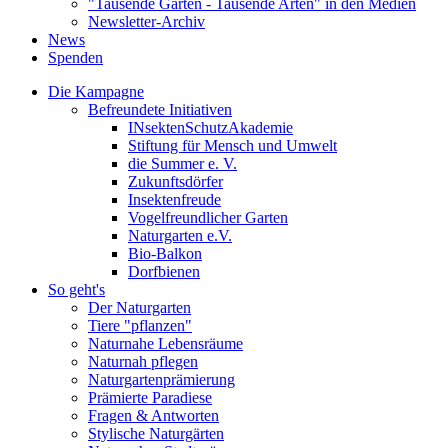
"Tausende Gärten - Tausende Arten" in den Medien
Newsletter-Archiv
News
Spenden
Die Kampagne
Befreundete Initiativen
INsektenSchutzAkademie
Stiftung für Mensch und Umwelt
die Summer e. V.
Zukunftsdörfer
Insektenfreude
Vogelfreundlicher Garten
Naturgarten e.V.
Bio-Balkon
Dorfbienen
So geht's
Der Naturgarten
Tiere "pflanzen"
Naturnahe Lebensräume
Naturnah pflegen
Naturgartenprämierung
Prämierte Paradiese
Fragen & Antworten
Stylische Naturgärten