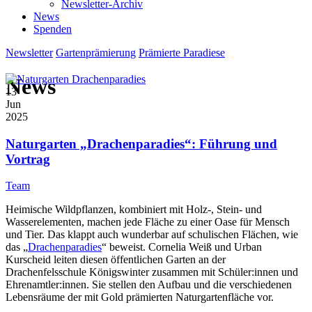
Newsletter-Archiv
News
Spenden
Newsletter
Gartenprämierung
Prämierte Paradiese
News
13
Jun
2025
Naturgarten „Drachenparadies“: Führung und
Vortrag
Team
Heimische Wildpflanzen, kombiniert mit Holz-, Stein- und
Wasserelementen, machen jede Fläche zu einer Oase für Mensch
und Tier. Das klappt auch wunderbar auf schulischen Flächen, wie
das „
Drachenparadies
“ beweist. Cornelia Weiß und Urban
Kurscheid leiten diesen öffentlichen Garten an der
Drachenfelsschule Königswinter zusammen mit Schüler:innen und
Ehrenamtler:innen. Sie stellen den Aufbau und die verschiedenen
Lebensräume der mit Gold prämierten Naturgartenfläche vor.