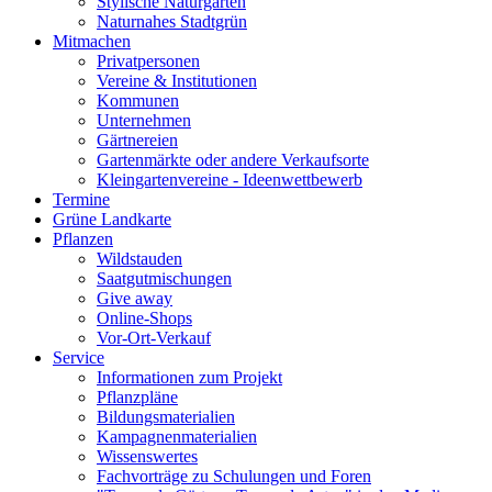
Stylische Naturgärten
Naturnahes Stadtgrün
Mitmachen
Privatpersonen
Vereine & Institutionen
Kommunen
Unternehmen
Gärtnereien
Gartenmärkte oder andere Verkaufsorte
Kleingartenvereine - Ideenwettbewerb
Termine
Grüne Landkarte
Pflanzen
Wildstauden
Saatgutmischungen
Give away
Online-Shops
Vor-Ort-Verkauf
Service
Informationen zum Projekt
Pflanzpläne
Bildungsmaterialien
Kampagnenmaterialien
Wissenswertes
Fachvorträge zu Schulungen und Foren