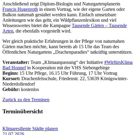
Anschließend zeigt Diplom-Biologin und Naturgartenplanerin
Francis Hugenroth
in einem Vortrag, wie der eigene Garten oder
Balkon naturnah gestaltet werden kann. Einfach umsetzbare
Anleitungen wie das geht, ein Wildpflanzenlexikon und viel
Wissenswertes bietet die Kampagne
Tausende Gärten – Tausende
Arten
, die ebenfalls vorgestellt wird.
Wer gleich praktische Erfahrungen in der Pflege von naturnahen
Gärten machen möchte, kann bereits ab 15 Uhr das Team des
Öffentlichen Naturgartens „Drachenparadies“ tatkräftig unterstützen.
Veranstalter:
Team „Klimaanpassung“ der Initiative
#WirfürsKlima
Bad Honnef
in Kooperation mit der VHS Siebengebirge
Beginn:
15 Uhr Pflege, 16.15 Uhr Führung, 17 Uhr Vortrag
Kursort:
Drachenfelsschule, Friedenstr. 22, 53639 Königswinter-
Niederdollendorf
Gebühr:
kostenlos
Zurück zu den Terminen
Terminübersicht
Klimaresiliente Städte planen
21.07.2026