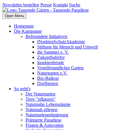
Newsletter bestellen
Presse
Kontakt
Suche
Open Menu
Homepage
Die Kampagne
Befreundete Initiativen
INsektenSchutzAkademie
Stiftung für Mensch und Umwelt
die Summer e. V.
Zukunftsdörfer
Insektenfreude
Vogelfreundlicher Garten
Naturgarten e.V.
Bio-Balkon
Dorfbienen
So geht's
Der Naturgarten
Tiere "pflanzen"
Naturnahe Lebensräume
Naturnah pflegen
Naturgartenprämierung
Prämierte Paradiese
Fragen & Antworten