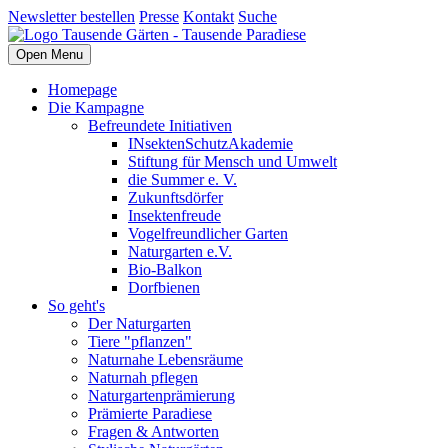
Newsletter bestellen
Presse
Kontakt
Suche
Open Menu
Homepage
Die Kampagne
Befreundete Initiativen
INsektenSchutzAkademie
Stiftung für Mensch und Umwelt
die Summer e. V.
Zukunftsdörfer
Insektenfreude
Vogelfreundlicher Garten
Naturgarten e.V.
Bio-Balkon
Dorfbienen
So geht's
Der Naturgarten
Tiere "pflanzen"
Naturnahe Lebensräume
Naturnah pflegen
Naturgartenprämierung
Prämierte Paradiese
Fragen & Antworten