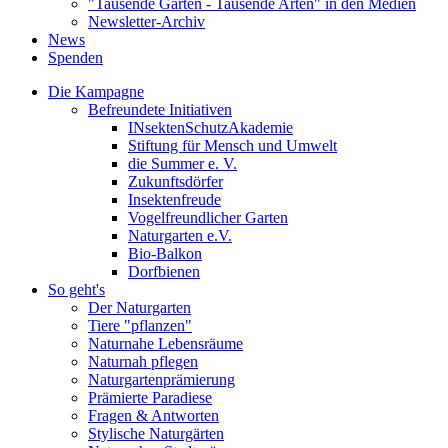
"Tausende Gärten - Tausende Arten" in den Medien
Newsletter-Archiv
News
Spenden
Die Kampagne
Befreundete Initiativen
INsektenSchutzAkademie
Stiftung für Mensch und Umwelt
die Summer e. V.
Zukunftsdörfer
Insektenfreude
Vogelfreundlicher Garten
Naturgarten e.V.
Bio-Balkon
Dorfbienen
So geht's
Der Naturgarten
Tiere "pflanzen"
Naturnahe Lebensräume
Naturnah pflegen
Naturgartenprämierung
Prämierte Paradiese
Fragen & Antworten
Stylische Naturgärten