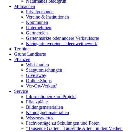
Naturnahes Stadtgrün
Mitmachen
Privatpersonen
Vereine & Institutionen
Kommunen
Unternehmen
Gärtnereien
Gartenmärkte oder andere Verkaufsorte
Kleingartenvereine - Ideenwettbewerb
Termine
Grüne Landkarte
Pflanzen
Wildstauden
Saatgutmischungen
Give away
Online-Shops
Vor-Ort-Verkauf
Service
Informationen zum Projekt
Pflanzpläne
Bildungsmaterialien
Kampagnenmaterialien
Wissenswertes
Fachvorträge zu Schulungen und Foren
"Tausende Gärten - Tausende Arten" in den Medien