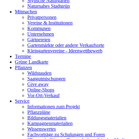
Stylische Naturgärten
Naturnahes Stadtgrün
Mitmachen
Privatpersonen
Vereine & Institutionen
Kommunen
Unternehmen
Gärtnereien
Gartenmärkte oder andere Verkaufsorte
Kleingartenvereine - Ideenwettbewerb
Termine
Grüne Landkarte
Pflanzen
Wildstauden
Saatgutmischungen
Give away
Online-Shops
Vor-Ort-Verkauf
Service
Informationen zum Projekt
Pflanzpläne
Bildungsmaterialien
Kampagnenmaterialien
Wissenswertes
Fachvorträge zu Schulungen und Foren