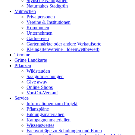
Stylische Naturgärten
Naturnahes Stadtgrün
Mitmachen
Privatpersonen
Vereine & Institutionen
Kommunen
Unternehmen
Gärtnereien
Gartenmärkte oder andere Verkaufsorte
Kleingartenvereine - Ideenwettbewerb
Termine
Grüne Landkarte
Pflanzen
Wildstauden
Saatgutmischungen
Give away
Online-Shops
Vor-Ort-Verkauf
Service
Informationen zum Projekt
Pflanzpläne
Bildungsmaterialien
Kampagnenmaterialien
Wissenswertes
Fachvorträge zu Schulungen und Foren