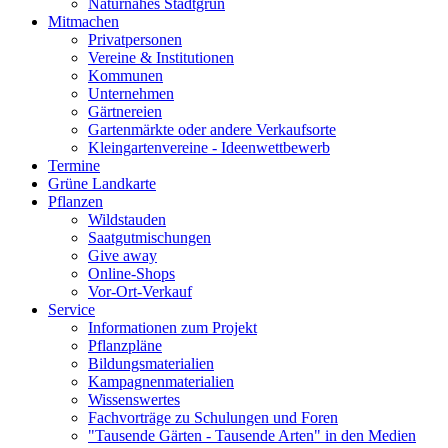
Naturnahes Stadtgrün
Mitmachen
Privatpersonen
Vereine & Institutionen
Kommunen
Unternehmen
Gärtnereien
Gartenmärkte oder andere Verkaufsorte
Kleingartenvereine - Ideenwettbewerb
Termine
Grüne Landkarte
Pflanzen
Wildstauden
Saatgutmischungen
Give away
Online-Shops
Vor-Ort-Verkauf
Service
Informationen zum Projekt
Pflanzpläne
Bildungsmaterialien
Kampagnenmaterialien
Wissenswertes
Fachvorträge zu Schulungen und Foren
"Tausende Gärten - Tausende Arten" in den Medien