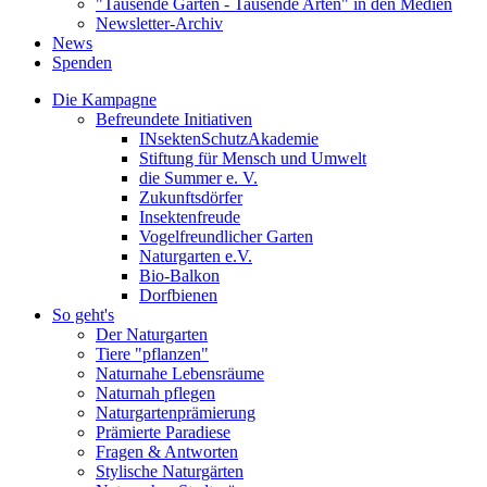
"Tausende Gärten - Tausende Arten" in den Medien
Newsletter-Archiv
News
Spenden
Die Kampagne
Befreundete Initiativen
INsektenSchutzAkademie
Stiftung für Mensch und Umwelt
die Summer e. V.
Zukunftsdörfer
Insektenfreude
Vogelfreundlicher Garten
Naturgarten e.V.
Bio-Balkon
Dorfbienen
So geht's
Der Naturgarten
Tiere "pflanzen"
Naturnahe Lebensräume
Naturnah pflegen
Naturgartenprämierung
Prämierte Paradiese
Fragen & Antworten
Stylische Naturgärten