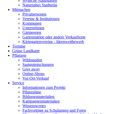
Stylische Naturgärten
Naturnahes Stadtgrün
Mitmachen
Privatpersonen
Vereine & Institutionen
Kommunen
Unternehmen
Gärtnereien
Gartenmärkte oder andere Verkaufsorte
Kleingartenvereine - Ideenwettbewerb
Termine
Grüne Landkarte
Pflanzen
Wildstauden
Saatgutmischungen
Give away
Online-Shops
Vor-Ort-Verkauf
Service
Informationen zum Projekt
Pflanzpläne
Bildungsmaterialien
Kampagnenmaterialien
Wissenswertes
Fachvorträge zu Schulungen und Foren