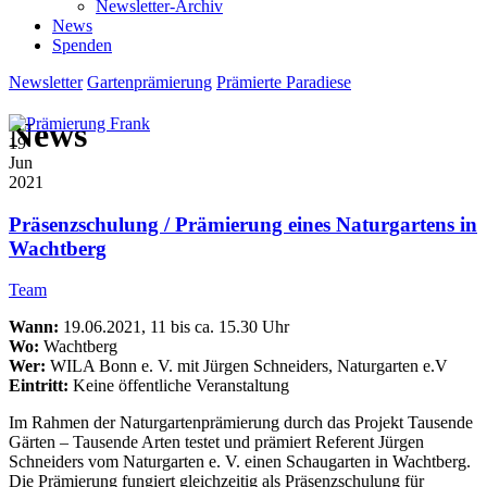
Newsletter-Archiv
News
Spenden
Newsletter
Gartenprämierung
Prämierte Paradiese
News
19
Jun
2021
Präsenzschulung / Prämierung eines Naturgartens in
Wachtberg
Team
Wann:
19.06.2021, 11 bis ca. 15.30 Uhr
Wo:
Wachtberg
Wer:
WILA Bonn e. V. mit Jürgen Schneiders, Naturgarten e.V
Eintritt:
Keine öffentliche Veranstaltung
Im Rahmen der Naturgartenprämierung durch das Projekt Tausende
Gärten – Tausende Arten testet und prämiert Referent Jürgen
Schneiders vom Naturgarten e. V. einen Schaugarten in Wachtberg.
Die Prämierung fungiert gleichzeitig als Präsenzschulung für