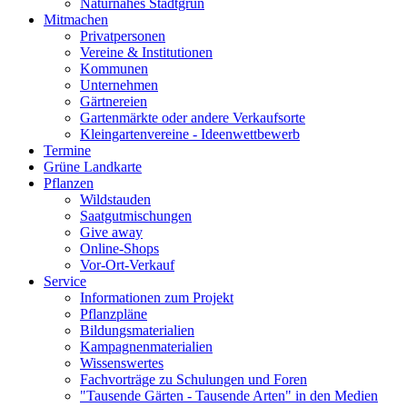
Naturnahes Stadtgrün
Mitmachen
Privatpersonen
Vereine & Institutionen
Kommunen
Unternehmen
Gärtnereien
Gartenmärkte oder andere Verkaufsorte
Kleingartenvereine - Ideenwettbewerb
Termine
Grüne Landkarte
Pflanzen
Wildstauden
Saatgutmischungen
Give away
Online-Shops
Vor-Ort-Verkauf
Service
Informationen zum Projekt
Pflanzpläne
Bildungsmaterialien
Kampagnenmaterialien
Wissenswertes
Fachvorträge zu Schulungen und Foren
"Tausende Gärten - Tausende Arten" in den Medien