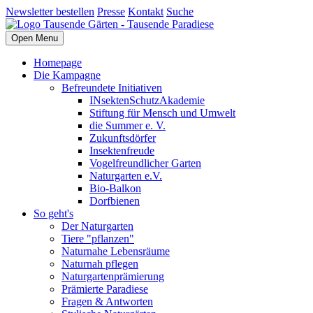
Newsletter bestellen
Presse
Kontakt
Suche
Open Menu
Homepage
Die Kampagne
Befreundete Initiativen
INsektenSchutzAkademie
Stiftung für Mensch und Umwelt
die Summer e. V.
Zukunftsdörfer
Insektenfreude
Vogelfreundlicher Garten
Naturgarten e.V.
Bio-Balkon
Dorfbienen
So geht's
Der Naturgarten
Tiere "pflanzen"
Naturnahe Lebensräume
Naturnah pflegen
Naturgartenprämierung
Prämierte Paradiese
Fragen & Antworten