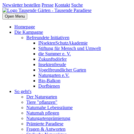
Newsletter bestellen
Presse
Kontakt
Suche
Open Menu
Homepage
Die Kampagne
Befreundete Initiativen
INsektenSchutzAkademie
Stiftung für Mensch und Umwelt
die Summer e. V.
Zukunftsdörfer
Insektenfreude
Vogelfreundlicher Garten
Naturgarten e.V.
Bio-Balkon
Dorfbienen
So geht's
Der Naturgarten
Tiere "pflanzen"
Naturnahe Lebensräume
Naturnah pflegen
Naturgartenprämierung
Prämierte Paradiese
Fragen & Antworten