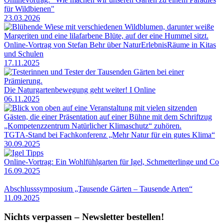
für Wildbienen"
23.03.2026
Online-Vortrag von Stefan Behr über NaturErlebnisRäume in Kitas
und Schulen
17.11.2025
Die Naturgartenbewegung geht weiter! I Online
06.11.2025
TGTA-Stand bei Fachkonferenz „Mehr Natur für ein gutes Klima“
30.09.2025
Online-Vortrag: Ein Wohlfühlgarten für Igel, Schmetterlinge und Co
16.09.2025
Abschlusssymposium „Tausende Gärten – Tausende Arten“
11.09.2025
Nichts verpassen – Newsletter bestellen!