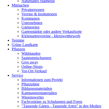
Naturnahes Stadtgrün
Mitmachen
Privatpersonen
Vereine & Institutionen
Kommunen
Unternehmen
Gärtnereien
Gartenmärkte oder andere Verkaufsorte
Kleingartenvereine - Ideenwettbewerb
Termine
Grüne Landkarte
Pflanzen
Wildstauden
Saatgutmischungen
Give away
Online-Shops
Vor-Ort-Verkauf
Service
Informationen zum Projekt
Pflanzpläne
Bildungsmaterialien
Kampagnenmaterialien
Wissenswertes
Fachvorträge zu Schulungen und Foren
"Tausende Gärten - Tausende Arten" in den Medien