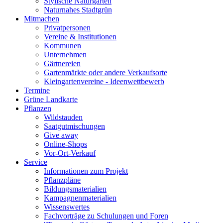
Stylische Naturgärten
Naturnahes Stadtgrün
Mitmachen
Privatpersonen
Vereine & Institutionen
Kommunen
Unternehmen
Gärtnereien
Gartenmärkte oder andere Verkaufsorte
Kleingartenvereine - Ideenwettbewerb
Termine
Grüne Landkarte
Pflanzen
Wildstauden
Saatgutmischungen
Give away
Online-Shops
Vor-Ort-Verkauf
Service
Informationen zum Projekt
Pflanzpläne
Bildungsmaterialien
Kampagnenmaterialien
Wissenswertes
Fachvorträge zu Schulungen und Foren