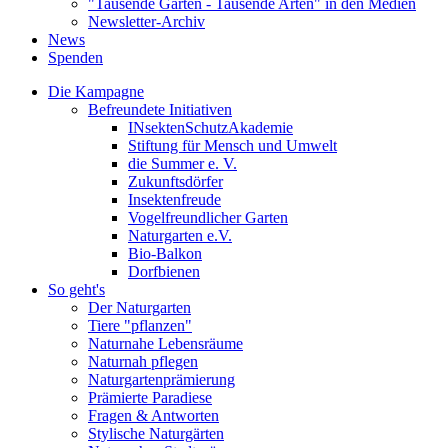
"Tausende Gärten - Tausende Arten" in den Medien
Newsletter-Archiv
News
Spenden
Die Kampagne
Befreundete Initiativen
INsektenSchutzAkademie
Stiftung für Mensch und Umwelt
die Summer e. V.
Zukunftsdörfer
Insektenfreude
Vogelfreundlicher Garten
Naturgarten e.V.
Bio-Balkon
Dorfbienen
So geht's
Der Naturgarten
Tiere "pflanzen"
Naturnahe Lebensräume
Naturnah pflegen
Naturgartenprämierung
Prämierte Paradiese
Fragen & Antworten
Stylische Naturgärten