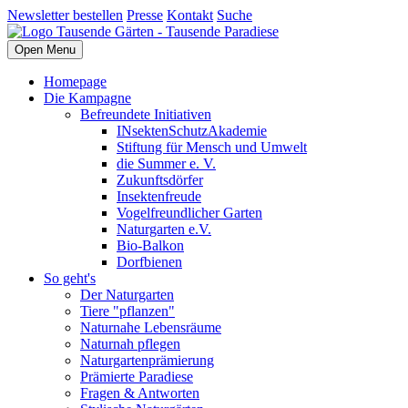
Newsletter bestellen
Presse
Kontakt
Suche
Open Menu
Homepage
Die Kampagne
Befreundete Initiativen
INsektenSchutzAkademie
Stiftung für Mensch und Umwelt
die Summer e. V.
Zukunftsdörfer
Insektenfreude
Vogelfreundlicher Garten
Naturgarten e.V.
Bio-Balkon
Dorfbienen
So geht's
Der Naturgarten
Tiere "pflanzen"
Naturnahe Lebensräume
Naturnah pflegen
Naturgartenprämierung
Prämierte Paradiese
Fragen & Antworten