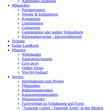
Naturnahes Stadtgrün
Mitmachen
Privatpersonen
Vereine & Institutionen
Kommunen
Unternehmen
Gärtnereien
Gartenmärkte oder andere Verkaufsorte
Kleingartenvereine - Ideenwettbewerb
Termine
Grüne Landkarte
Pflanzen
Wildstauden
Saatgutmischungen
Give away
Online-Shops
Vor-Ort-Verkauf
Service
Informationen zum Projekt
Pflanzpläne
Bildungsmaterialien
Kampagnenmaterialien
Wissenswertes
Fachvorträge zu Schulungen und Foren
"Tausende Gärten - Tausende Arten" in den Medien