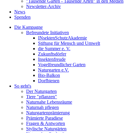
"Tausende Gärten - Tausende Arten" in den Medien
Newsletter-Archiv
News
Spenden
Die Kampagne
Befreundete Initiativen
INsektenSchutzAkademie
Stiftung für Mensch und Umwelt
die Summer e. V.
Zukunftsdörfer
Insektenfreude
Vogelfreundlicher Garten
Naturgarten e.V.
Bio-Balkon
Dorfbienen
So geht's
Der Naturgarten
Tiere "pflanzen"
Naturnahe Lebensräume
Naturnah pflegen
Naturgartenprämierung
Prämierte Paradiese
Fragen & Antworten
Stylische Naturgärten