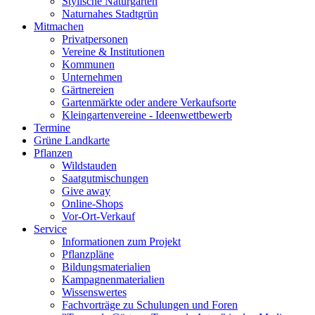
Stylische Naturgärten
Naturnahes Stadtgrün
Mitmachen
Privatpersonen
Vereine & Institutionen
Kommunen
Unternehmen
Gärtnereien
Gartenmärkte oder andere Verkaufsorte
Kleingartenvereine - Ideenwettbewerb
Termine
Grüne Landkarte
Pflanzen
Wildstauden
Saatgutmischungen
Give away
Online-Shops
Vor-Ort-Verkauf
Service
Informationen zum Projekt
Pflanzpläne
Bildungsmaterialien
Kampagnenmaterialien
Wissenswertes
Fachvorträge zu Schulungen und Foren