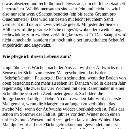
etwas absetzen und recht ihn noch etwas auf, um ein feines Saatbett
herzustellen. Wildblumensamen sind sehr fein und leicht, es wird
also nur sehr wenig Saatgut benötigt (ein bis sechs Gramm pro
Quadratmeter). Das wird am besten mit leicht feuchtem Sand
vermischt und dann in zwei Gefäße geteilt. Mit jeder der beiden
Hälften wird die gesamte Fläche eingesät, wobei der zweite Gang
rechtwinklig zum zweiten verläuft („kreuzweise“). Das Saatgut wird
nicht eingeharkt, sondern nur noch mit einer umgedrehten Schaufel
angedrückt und angewalzt.
Wie pflege ich diesen Lebensraum?
Ungefähr sechs Wochen nach der Aussaat wird der Aufwuchs mit
Sense oder Sichel zum ersten Mal geschnitten, das ist der
„Schröpfschnitt“. Faustregel: Dann schneiden, wenn der Boden von
oben betrachtet nicht mehr zu sehen ist. Danach wird in diesem Jahr
regelmäßig alle zwei bis vier Wochen mit dem Rasenmäher in einer
Schnitthöhe von zehn Zentimeter gemäht. So bilden die
Jungpflanzen kräftige Triebe. Ab dem zweiten Jahr wird das erste
Mal gemäht, wenn die Margeriten anfangen zu verblühen, das
zweite Mal, wenn der Aufwuchs wieder überkniehoch ist. Falls das
schon im Sommer der Fall ist, gibt es vor dem Winter noch einen
dritten Schnitt. Wiesen und Rasen gehen kurz in den Winter. Das
Mahdgut wird auf der Fläche getrocknet und gewendet und erst