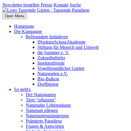
Newsletter bestellen
Presse
Kontakt
Suche
Open Menu
Homepage
Die Kampagne
Befreundete Initiativen
INsektenSchutzAkademie
Stiftung für Mensch und Umwelt
die Summer e. V.
Zukunftsdörfer
Insektenfreude
Vogelfreundlicher Garten
Naturgarten e.V.
Bio-Balkon
Dorfbienen
So geht's
Der Naturgarten
Tiere "pflanzen"
Naturnahe Lebensräume
Naturnah pflegen
Naturgartenprämierung
Prämierte Paradiese
Fragen & Antworten