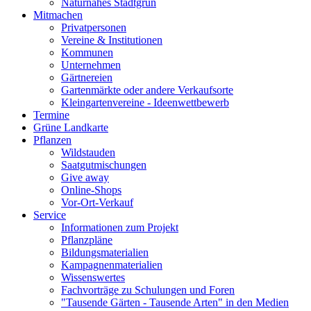
Naturnahes Stadtgrün
Mitmachen
Privatpersonen
Vereine & Institutionen
Kommunen
Unternehmen
Gärtnereien
Gartenmärkte oder andere Verkaufsorte
Kleingartenvereine - Ideenwettbewerb
Termine
Grüne Landkarte
Pflanzen
Wildstauden
Saatgutmischungen
Give away
Online-Shops
Vor-Ort-Verkauf
Service
Informationen zum Projekt
Pflanzpläne
Bildungsmaterialien
Kampagnenmaterialien
Wissenswertes
Fachvorträge zu Schulungen und Foren
"Tausende Gärten - Tausende Arten" in den Medien