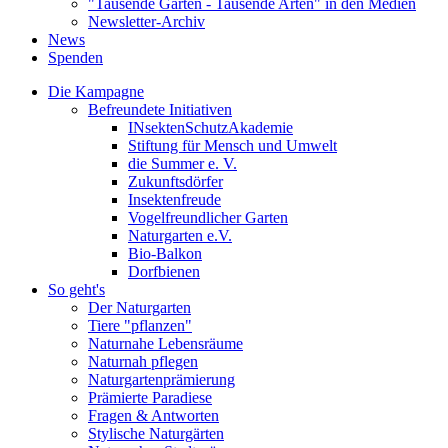
"Tausende Gärten - Tausende Arten" in den Medien
Newsletter-Archiv
News
Spenden
Die Kampagne
Befreundete Initiativen
INsektenSchutzAkademie
Stiftung für Mensch und Umwelt
die Summer e. V.
Zukunftsdörfer
Insektenfreude
Vogelfreundlicher Garten
Naturgarten e.V.
Bio-Balkon
Dorfbienen
So geht's
Der Naturgarten
Tiere "pflanzen"
Naturnahe Lebensräume
Naturnah pflegen
Naturgartenprämierung
Prämierte Paradiese
Fragen & Antworten
Stylische Naturgärten