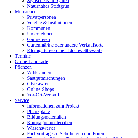
Stylische Naturgärten
Naturnahes Stadtgrün
Mitmachen
Privatpersonen
Vereine & Institutionen
Kommunen
Unternehmen
Gärtnereien
Gartenmärkte oder andere Verkaufsorte
Kleingartenvereine - Ideenwettbewerb
Termine
Grüne Landkarte
Pflanzen
Wildstauden
Saatgutmischungen
Give away
Online-Shops
Vor-Ort-Verkauf
Service
Informationen zum Projekt
Pflanzpläne
Bildungsmaterialien
Kampagnenmaterialien
Wissenswertes
Fachvorträge zu Schulungen und Foren