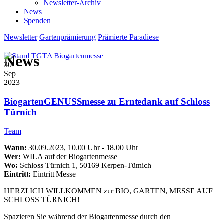
Newsletter-Archiv
News
Spenden
Newsletter
Gartenprämierung
Prämierte Paradiese
News
30
Sep
2023
BiogartenGENUSSmesse zu Erntedank auf Schloss
Türnich
Team
Wann:
30.09.2023, 10.00 Uhr - 18.00 Uhr
Wer:
WILA auf der Biogartenmesse
Wo:
Schloss Türnich 1, 50169 Kerpen-Türnich
Eintritt:
Eintritt Messe
HERZLICH WILLKOMMEN zur BIO, GARTEN, MESSE AUF
SCHLOSS TÜRNICH!
Spazieren Sie während der Biogartenmesse durch den