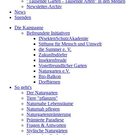
"Tausende Gärten - Tausende Arten" in den Medien
Newsletter-Archiv
News
Spenden
Die Kampagne
Befreundete Initiativen
INsektenSchutzAkademie
Stiftung für Mensch und Umwelt
die Summer e. V.
Zukunftsdörfer
Insektenfreude
Vogelfreundlicher Garten
Naturgarten e.V.
Bio-Balkon
Dorfbienen
So geht's
Der Naturgarten
Tiere "pflanzen"
Naturnahe Lebensräume
Naturnah pflegen
Naturgartenprämierung
Prämierte Paradiese
Fragen & Antworten
Stylische Naturgärten