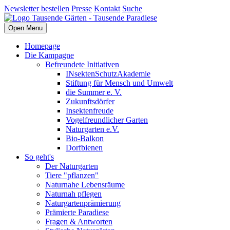
Newsletter bestellen
Presse
Kontakt
Suche
Open Menu
Homepage
Die Kampagne
Befreundete Initiativen
INsektenSchutzAkademie
Stiftung für Mensch und Umwelt
die Summer e. V.
Zukunftsdörfer
Insektenfreude
Vogelfreundlicher Garten
Naturgarten e.V.
Bio-Balkon
Dorfbienen
So geht's
Der Naturgarten
Tiere "pflanzen"
Naturnahe Lebensräume
Naturnah pflegen
Naturgartenprämierung
Prämierte Paradiese
Fragen & Antworten