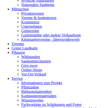
Stylische Naturgärten
Naturnahes Stadtgrün
Mitmachen
Privatpersonen
Vereine & Institutionen
Kommunen
Unternehmen
Gärtnereien
Gartenmärkte oder andere Verkaufsorte
Kleingartenvereine - Ideenwettbewerb
Termine
Grüne Landkarte
Pflanzen
Wildstauden
Saatgutmischungen
Give away
Online-Shops
Vor-Ort-Verkauf
Service
Informationen zum Projekt
Pflanzpläne
Bildungsmaterialien
Kampagnenmaterialien
Wissenswertes
Fachvorträge zu Schulungen und Foren