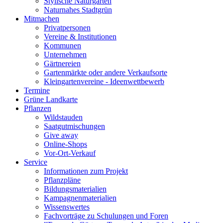
Stylische Naturgärten
Naturnahes Stadtgrün
Mitmachen
Privatpersonen
Vereine & Institutionen
Kommunen
Unternehmen
Gärtnereien
Gartenmärkte oder andere Verkaufsorte
Kleingartenvereine - Ideenwettbewerb
Termine
Grüne Landkarte
Pflanzen
Wildstauden
Saatgutmischungen
Give away
Online-Shops
Vor-Ort-Verkauf
Service
Informationen zum Projekt
Pflanzpläne
Bildungsmaterialien
Kampagnenmaterialien
Wissenswertes
Fachvorträge zu Schulungen und Foren