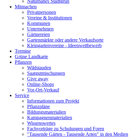
Naturnahes Stadtgrün
Mitmachen
Privatpersonen
Vereine & Institutionen
Kommunen
Unternehmen
Gärtnereien
Gartenmärkte oder andere Verkaufsorte
Kleingartenvereine - Ideenwettbewerb
Termine
Grüne Landkarte
Pflanzen
Wildstauden
Saatgutmischungen
Give away
Online-Shops
Vor-Ort-Verkauf
Service
Informationen zum Projekt
Pflanzpläne
Bildungsmaterialien
Kampagnenmaterialien
Wissenswertes
Fachvorträge zu Schulungen und Foren
"Tausende Gärten - Tausende Arten" in den Medien