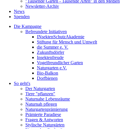
"Tausende Gärten - Tausende Arten" in den Medien
Newsletter-Archiv
News
Spenden
Die Kampagne
Befreundete Initiativen
INsektenSchutzAkademie
Stiftung für Mensch und Umwelt
die Summer e. V.
Zukunftsdörfer
Insektenfreude
Vogelfreundlicher Garten
Naturgarten e.V.
Bio-Balkon
Dorfbienen
So geht's
Der Naturgarten
Tiere "pflanzen"
Naturnahe Lebensräume
Naturnah pflegen
Naturgartenprämierung
Prämierte Paradiese
Fragen & Antworten
Stylische Naturgärten