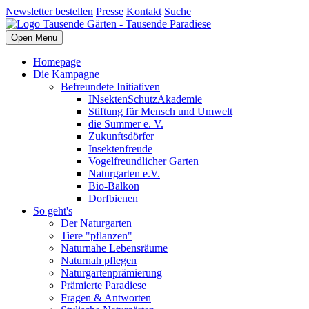
Newsletter bestellen
Presse
Kontakt
Suche
Open Menu
Homepage
Die Kampagne
Befreundete Initiativen
INsektenSchutzAkademie
Stiftung für Mensch und Umwelt
die Summer e. V.
Zukunftsdörfer
Insektenfreude
Vogelfreundlicher Garten
Naturgarten e.V.
Bio-Balkon
Dorfbienen
So geht's
Der Naturgarten
Tiere "pflanzen"
Naturnahe Lebensräume
Naturnah pflegen
Naturgartenprämierung
Prämierte Paradiese
Fragen & Antworten