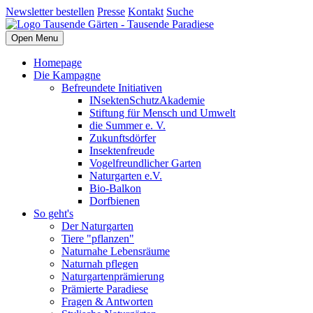
Newsletter bestellen
Presse
Kontakt
Suche
Open Menu
Homepage
Die Kampagne
Befreundete Initiativen
INsektenSchutzAkademie
Stiftung für Mensch und Umwelt
die Summer e. V.
Zukunftsdörfer
Insektenfreude
Vogelfreundlicher Garten
Naturgarten e.V.
Bio-Balkon
Dorfbienen
So geht's
Der Naturgarten
Tiere "pflanzen"
Naturnahe Lebensräume
Naturnah pflegen
Naturgartenprämierung
Prämierte Paradiese
Fragen & Antworten