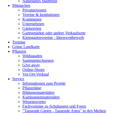
Naturnahes Stadtgrün
Mitmachen
Privatpersonen
Vereine & Institutionen
Kommunen
Unternehmen
Gärtnereien
Gartenmärkte oder andere Verkaufsorte
Kleingartenvereine - Ideenwettbewerb
Termine
Grüne Landkarte
Pflanzen
Wildstauden
Saatgutmischungen
Give away
Online-Shops
Vor-Ort-Verkauf
Service
Informationen zum Projekt
Pflanzpläne
Bildungsmaterialien
Kampagnenmaterialien
Wissenswertes
Fachvorträge zu Schulungen und Foren
"Tausende Gärten - Tausende Arten" in den Medien