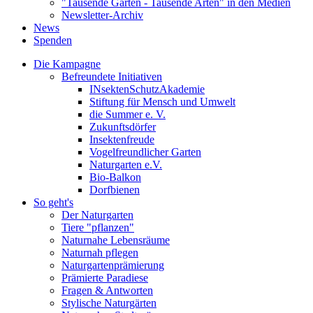
"Tausende Gärten - Tausende Arten" in den Medien
Newsletter-Archiv
News
Spenden
Die Kampagne
Befreundete Initiativen
INsektenSchutzAkademie
Stiftung für Mensch und Umwelt
die Summer e. V.
Zukunftsdörfer
Insektenfreude
Vogelfreundlicher Garten
Naturgarten e.V.
Bio-Balkon
Dorfbienen
So geht's
Der Naturgarten
Tiere "pflanzen"
Naturnahe Lebensräume
Naturnah pflegen
Naturgartenprämierung
Prämierte Paradiese
Fragen & Antworten
Stylische Naturgärten