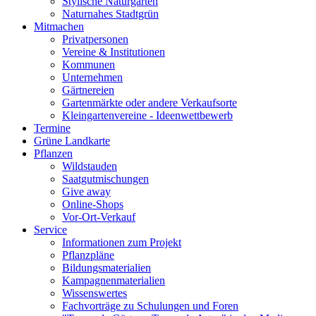
Stylische Naturgärten
Naturnahes Stadtgrün
Mitmachen
Privatpersonen
Vereine & Institutionen
Kommunen
Unternehmen
Gärtnereien
Gartenmärkte oder andere Verkaufsorte
Kleingartenvereine - Ideenwettbewerb
Termine
Grüne Landkarte
Pflanzen
Wildstauden
Saatgutmischungen
Give away
Online-Shops
Vor-Ort-Verkauf
Service
Informationen zum Projekt
Pflanzpläne
Bildungsmaterialien
Kampagnenmaterialien
Wissenswertes
Fachvorträge zu Schulungen und Foren