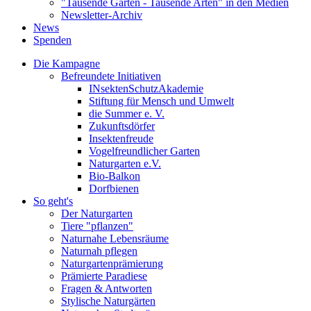
"Tausende Gärten - Tausende Arten" in den Medien
Newsletter-Archiv
News
Spenden
Die Kampagne
Befreundete Initiativen
INsektenSchutzAkademie
Stiftung für Mensch und Umwelt
die Summer e. V.
Zukunftsdörfer
Insektenfreude
Vogelfreundlicher Garten
Naturgarten e.V.
Bio-Balkon
Dorfbienen
So geht's
Der Naturgarten
Tiere "pflanzen"
Naturnahe Lebensräume
Naturnah pflegen
Naturgartenprämierung
Prämierte Paradiese
Fragen & Antworten
Stylische Naturgärten