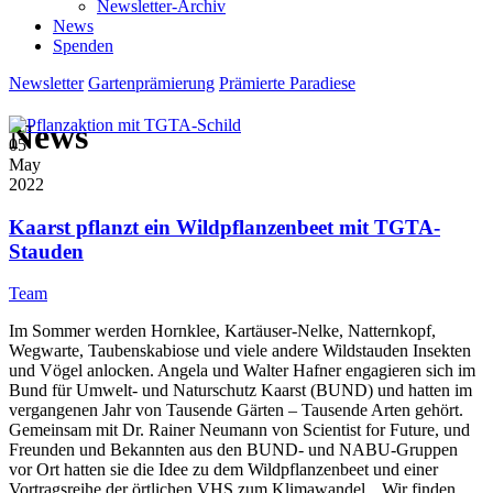
Newsletter-Archiv
News
Spenden
Newsletter
Gartenprämierung
Prämierte Paradiese
News
05
May
2022
Kaarst pflanzt ein Wildpflanzenbeet mit TGTA-
Stauden
Team
Im Sommer werden Hornklee, Kartäuser-Nelke, Natternkopf,
Wegwarte, Taubenskabiose und viele andere Wildstauden Insekten
und Vögel anlocken. Angela und Walter Hafner engagieren sich im
Bund für Umwelt- und Naturschutz Kaarst (BUND) und hatten im
vergangenen Jahr von Tausende Gärten – Tausende Arten gehört.
Gemeinsam mit Dr. Rainer Neumann von Scientist for Future, und
Freunden und Bekannten aus den BUND- und NABU-Gruppen
vor Ort hatten sie die Idee zu dem Wildpflanzenbeet und einer
Vortragsreihe der örtlichen VHS zum Klimawandel. „Wir finden,