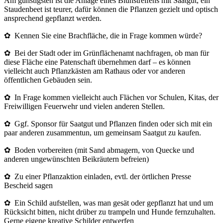
Am günstigsten ist die Anlage eines Blühstreifens mit Saatgut, ein
Staudenbeet ist teurer, dafür können die Pflanzen gezielt und optisch
ansprechend gepflanzt werden.
✿ Kennen Sie eine Brachfläche, die in Frage kommen würde?
✿ Bei der Stadt oder im Grünflächenamt nachfragen, ob man für
diese Fläche eine Patenschaft übernehmen darf – es können
vielleicht auch Pflanzkästen am Rathaus oder vor anderen
öffentlichen Gebäuden sein.
✿ In Frage kommen vielleicht auch Flächen vor Schulen, Kitas, der
Freiwilligen Feuerwehr und vielen anderen Stellen.
✿ Ggf. Sponsor für Saatgut und Pflanzen finden oder sich mit ein
paar anderen zusammentun, um gemeinsam Saatgut zu kaufen.
✿ Boden vorbereiten (mit Sand abmagern, von Quecke und
anderen ungewünschten Beikräutern befreien)
✿ Zu einer Pflanzaktion einladen, evtl. der örtlichen Presse
Bescheid sagen
✿ Ein Schild aufstellen, was man gesät oder gepflanzt hat und um
Rücksicht bitten, nicht drüber zu trampeln und Hunde fernzuhalten.
Gerne eigene kreative Schilder entwerfen