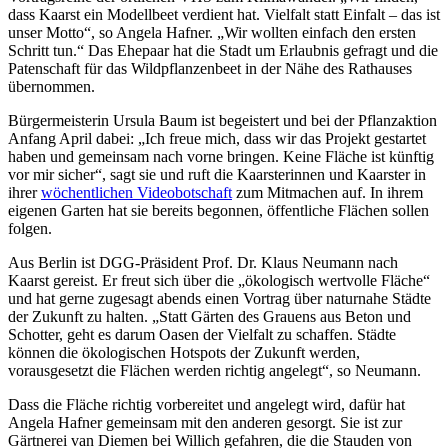
dass Kaarst ein Modellbeet verdient hat. Vielfalt statt Einfalt – das ist
unser Motto“, so Angela Hafner. „Wir wollten einfach den ersten
Schritt tun.“ Das Ehepaar hat die Stadt um Erlaubnis gefragt und die
Patenschaft für das Wildpflanzenbeet in der Nähe des Rathauses
übernommen.
Bürgermeisterin Ursula Baum ist begeistert und bei der Pflanzaktion
Anfang April dabei: „Ich freue mich, dass wir das Projekt gestartet
haben und gemeinsam nach vorne bringen. Keine Fläche ist künftig
vor mir sicher“, sagt sie und ruft die Kaarsterinnen und Kaarster in
ihrer
wöchentlichen Videobotschaft
zum Mitmachen auf. In ihrem
eigenen Garten hat sie bereits begonnen, öffentliche Flächen sollen
folgen.
Aus Berlin ist DGG-Präsident Prof. Dr. Klaus Neumann nach
Kaarst gereist. Er freut sich über die „ökologisch wertvolle Fläche“
und hat gerne zugesagt abends einen Vortrag über naturnahe Städte
der Zukunft zu halten. „Statt Gärten des Grauens aus Beton und
Schotter, geht es darum Oasen der Vielfalt zu schaffen. Städte
können die ökologischen Hotspots der Zukunft werden,
vorausgesetzt die Flächen werden richtig angelegt“, so Neumann.
Dass die Fläche richtig vorbereitet und angelegt wird, dafür hat
Angela Hafner gemeinsam mit den anderen gesorgt. Sie ist zur
Gärtnerei van Diemen bei Willich gefahren, die die Stauden von