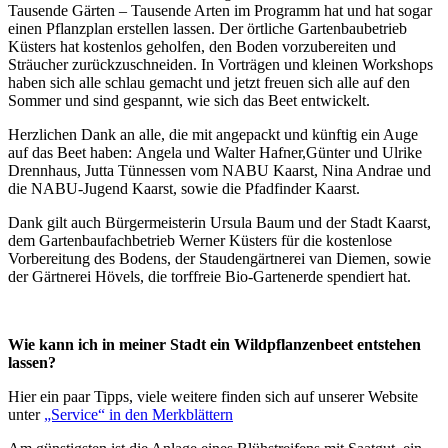
Tausende Gärten – Tausende Arten im Programm hat und hat sogar
einen Pflanzplan erstellen lassen. Der örtliche Gartenbaubetrieb
Küsters hat kostenlos geholfen, den Boden vorzubereiten und
Sträucher zurückzuschneiden. In Vorträgen und kleinen Workshops
haben sich alle schlau gemacht und jetzt freuen sich alle auf den
Sommer und sind gespannt, wie sich das Beet entwickelt.
Herzlichen Dank an alle, die mit angepackt und künftig ein Auge
auf das Beet haben: Angela und Walter Hafner,Günter und Ulrike
Drennhaus, Jutta Tünnessen vom NABU Kaarst, Nina Andrae und
die NABU-Jugend Kaarst, sowie die Pfadfinder Kaarst.
Dank gilt auch Bürgermeisterin Ursula Baum und der Stadt Kaarst,
dem Gartenbaufachbetrieb Werner Küsters für die kostenlose
Vorbereitung des Bodens, der Staudengärtnerei van Diemen, sowie
der Gärtnerei Hövels, die torffreie Bio-Gartenerde spendiert hat.
Wie kann ich in meiner Stadt ein Wildpflanzenbeet entstehen
lassen?
Hier ein paar Tipps, viele weitere finden sich auf unserer Website
unter
„Service“ in den Merkblättern