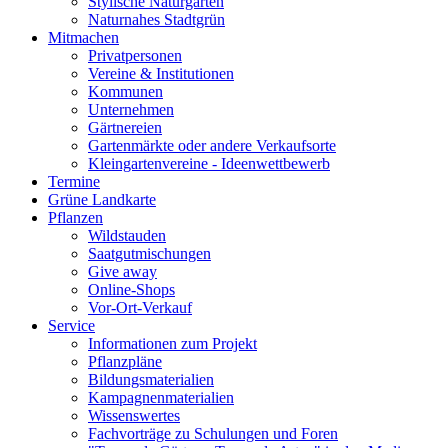
Stylische Naturgärten
Naturnahes Stadtgrün
Mitmachen
Privatpersonen
Vereine & Institutionen
Kommunen
Unternehmen
Gärtnereien
Gartenmärkte oder andere Verkaufsorte
Kleingartenvereine - Ideenwettbewerb
Termine
Grüne Landkarte
Pflanzen
Wildstauden
Saatgutmischungen
Give away
Online-Shops
Vor-Ort-Verkauf
Service
Informationen zum Projekt
Pflanzpläne
Bildungsmaterialien
Kampagnenmaterialien
Wissenswertes
Fachvorträge zu Schulungen und Foren