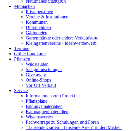
Naturnahes Stadtgrün
Mitmachen
Privatpersonen
Vereine & Institutionen
Kommunen
Unternehmen
Gärtnereien
Gartenmärkte oder andere Verkaufsorte
Kleingartenvereine - Ideenwettbewerb
Termine
Grüne Landkarte
Pflanzen
Wildstauden
Saatgutmischungen
Give away
Online-Shops
Vor-Ort-Verkauf
Service
Informationen zum Projekt
Pflanzpläne
Bildungsmaterialien
Kampagnenmaterialien
Wissenswertes
Fachvorträge zu Schulungen und Foren
"Tausende Gärten - Tausende Arten" in den Medien