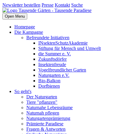
Newsletter bestellen
Presse
Kontakt
Suche
Open Menu
Homepage
Die Kampagne
Befreundete Initiativen
INsektenSchutzAkademie
Stiftung für Mensch und Umwelt
die Summer e. V.
Zukunftsdörfer
Insektenfreude
Vogelfreundlicher Garten
Naturgarten e.V.
Bio-Balkon
Dorfbienen
So geht's
Der Naturgarten
Tiere "pflanzen"
Naturnahe Lebensräume
Naturnah pflegen
Naturgartenprämierung
Prämierte Paradiese
Fragen & Antworten