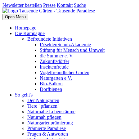
Newsletter bestellen
Presse
Kontakt
Suche
Open Menu
Homepage
Die Kampagne
Befreundete Initiativen
INsektenSchutzAkademie
Stiftung für Mensch und Umwelt
die Summer e. V.
Zukunftsdörfer
Insektenfreude
Vogelfreundlicher Garten
Naturgarten e.V.
Bio-Balkon
Dorfbienen
So geht's
Der Naturgarten
Tiere "pflanzen"
Naturnahe Lebensräume
Naturnah pflegen
Naturgartenprämierung
Prämierte Paradiese
Fragen & Antworten