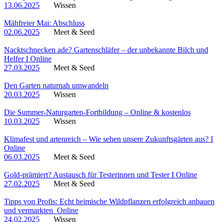
13.06.2025
Wissen
Mähfreier Mai: Abschluss
02.06.2025
Meet & Seed
Nacktschnecken ade? Gartenschläfer – der unbekannte Bilch und
Helfer I Online
27.03.2025
Meet & Seed
Den Garten naturnah umwandeln
20.03.2025
Wissen
Die Summer-Naturgarten-Fortbildung – Online & kostenlos
10.03.2025
Wissen
Klimafest und artenreich – Wie sehen unsere Zukunftsgärten aus? I
Online
06.03.2025
Meet & Seed
Gold-prämiert? Austausch für Testerinnen und Tester I Online
27.02.2025
Meet & Seed
Tipps von Profis: Echt heimische Wildpflanzen erfolgreich anbauen
und vermarkten_Online
24.02.2025
Wissen