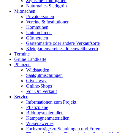
Stylische Naturgärten
Naturnahes Stadtgrün
Mitmachen
Privatpersonen
Vereine & Institutionen
Kommunen
Unternehmen
Gärtnereien
Gartenmärkte oder andere Verkaufsorte
Kleingartenvereine - Ideenwettbewerb
Termine
Grüne Landkarte
Pflanzen
Wildstauden
Saatgutmischungen
Give away
Online-Shops
Vor-Ort-Verkauf
Service
Informationen zum Projekt
Pflanzpläne
Bildungsmaterialien
Kampagnenmaterialien
Wissenswertes
Fachvorträge zu Schulungen und Foren