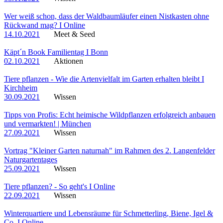
Wer weiß schon, dass der Waldbaumläufer einen Nistkasten ohne
Rückwand mag? I Online
14.10.2021
Meet & Seed
Käpt´n Book Familientag I Bonn
02.10.2021
Aktionen
Tiere pflanzen - Wie die Artenvielfalt im Garten erhalten bleibt I
Kirchheim
30.09.2021
Wissen
Tipps von Profis: Echt heimische Wildpflanzen erfolgreich anbauen
und vermarkten! | München
27.09.2021
Wissen
Vortrag "Kleiner Garten naturnah" im Rahmen des 2. Langenfelder
Naturgartentages
25.09.2021
Wissen
Tiere pflanzen? - So geht's I Online
22.09.2021
Wissen
Winterquartiere und Lebensräume für Schmetterling, Biene, Igel &
Co. I Online