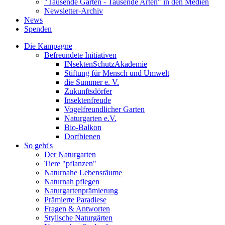
"Tausende Gärten - Tausende Arten" in den Medien
Newsletter-Archiv
News
Spenden
Die Kampagne
Befreundete Initiativen
INsektenSchutzAkademie
Stiftung für Mensch und Umwelt
die Summer e. V.
Zukunftsdörfer
Insektenfreude
Vogelfreundlicher Garten
Naturgarten e.V.
Bio-Balkon
Dorfbienen
So geht's
Der Naturgarten
Tiere "pflanzen"
Naturnahe Lebensräume
Naturnah pflegen
Naturgartenprämierung
Prämierte Paradiese
Fragen & Antworten
Stylische Naturgärten