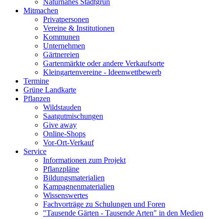
Naturnahes Stadtgrün
Mitmachen
Privatpersonen
Vereine & Institutionen
Kommunen
Unternehmen
Gärtnereien
Gartenmärkte oder andere Verkaufsorte
Kleingartenvereine - Ideenwettbewerb
Termine
Grüne Landkarte
Pflanzen
Wildstauden
Saatgutmischungen
Give away
Online-Shops
Vor-Ort-Verkauf
Service
Informationen zum Projekt
Pflanzpläne
Bildungsmaterialien
Kampagnenmaterialien
Wissenswertes
Fachvorträge zu Schulungen und Foren
"Tausende Gärten - Tausende Arten" in den Medien