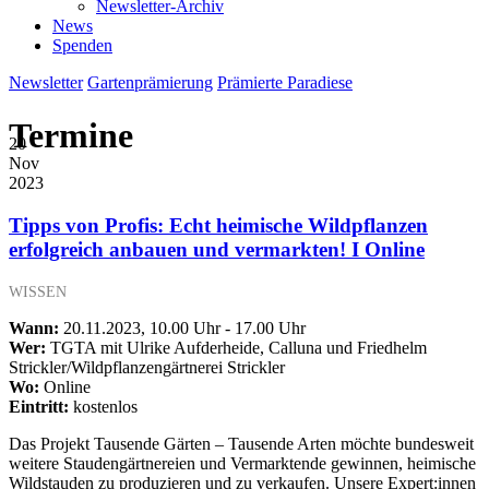
Newsletter-Archiv
News
Spenden
Newsletter
Gartenprämierung
Prämierte Paradiese
Termine
20
Nov
2023
Tipps von Profis: Echt heimische Wildpflanzen
erfolgreich anbauen und vermarkten! I Online
WISSEN
Wann:
20.11.2023, 10.00 Uhr - 17.00 Uhr
Wer:
TGTA mit Ulrike Aufderheide, Calluna und Friedhelm
Strickler/Wildpflanzengärtnerei Strickler
Wo:
Online
Eintritt:
kostenlos
Das Projekt Tausende Gärten – Tausende Arten möchte bundesweit
weitere Staudengärtnereien und Vermarktende gewinnen, heimische
Wildstauden zu produzieren und zu verkaufen. Unsere Expert:innen