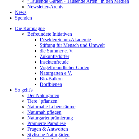
"Tausende Gärten - Tausende Arten" in den Medien
Newsletter-Archiv
News
Spenden
Die Kampagne
Befreundete Initiativen
INsektenSchutzAkademie
Stiftung für Mensch und Umwelt
die Summer e. V.
Zukunftsdörfer
Insektenfreude
Vogelfreundlicher Garten
Naturgarten e.V.
Bio-Balkon
Dorfbienen
So geht's
Der Naturgarten
Tiere "pflanzen"
Naturnahe Lebensräume
Naturnah pflegen
Naturgartenprämierung
Prämierte Paradiese
Fragen & Antworten
Stylische Naturgärten