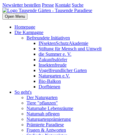
Newsletter bestellen
Presse
Kontakt
Suche
Open Menu
Homepage
Die Kampagne
Befreundete Initiativen
INsektenSchutzAkademie
Stiftung für Mensch und Umwelt
die Summer e. V.
Zukunftsdörfer
Insektenfreude
Vogelfreundlicher Garten
Naturgarten e.V.
Bio-Balkon
Dorfbienen
So geht's
Der Naturgarten
Tiere "pflanzen"
Naturnahe Lebensräume
Naturnah pflegen
Naturgartenprämierung
Prämierte Paradiese
Fragen & Antworten