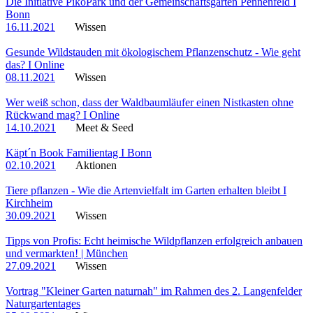
Die Initiative PikoPark und der Gemeinschaftsgarten Pennenfeld I
Bonn
16.11.2021
Wissen
Gesunde Wildstauden mit ökologischem Pflanzenschutz - Wie geht
das? I Online
08.11.2021
Wissen
Wer weiß schon, dass der Waldbaumläufer einen Nistkasten ohne
Rückwand mag? I Online
14.10.2021
Meet & Seed
Käpt´n Book Familientag I Bonn
02.10.2021
Aktionen
Tiere pflanzen - Wie die Artenvielfalt im Garten erhalten bleibt I
Kirchheim
30.09.2021
Wissen
Tipps von Profis: Echt heimische Wildpflanzen erfolgreich anbauen
und vermarkten! | München
27.09.2021
Wissen
Vortrag "Kleiner Garten naturnah" im Rahmen des 2. Langenfelder
Naturgartentages