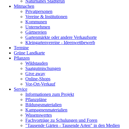
Naturnahes Stadtgrün
Mitmachen
Privatpersonen
Vereine & Institutionen
Kommunen
Unternehmen
Gärtnereien
Gartenmärkte oder andere Verkaufsorte
Kleingartenvereine - Ideenwettbewerb
Termine
Grüne Landkarte
Pflanzen
Wildstauden
Saatgutmischungen
Give away
Online-Shops
Vor-Ort-Verkauf
Service
Informationen zum Projekt
Pflanzpläne
Bildungsmaterialien
Kampagnenmaterialien
Wissenswertes
Fachvorträge zu Schulungen und Foren
"Tausende Gärten - Tausende Arten" in den Medien