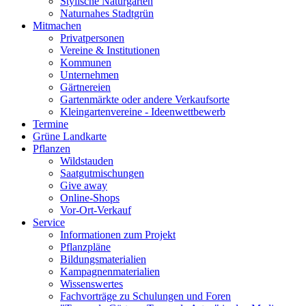
Stylische Naturgärten
Naturnahes Stadtgrün
Mitmachen
Privatpersonen
Vereine & Institutionen
Kommunen
Unternehmen
Gärtnereien
Gartenmärkte oder andere Verkaufsorte
Kleingartenvereine - Ideenwettbewerb
Termine
Grüne Landkarte
Pflanzen
Wildstauden
Saatgutmischungen
Give away
Online-Shops
Vor-Ort-Verkauf
Service
Informationen zum Projekt
Pflanzpläne
Bildungsmaterialien
Kampagnenmaterialien
Wissenswertes
Fachvorträge zu Schulungen und Foren