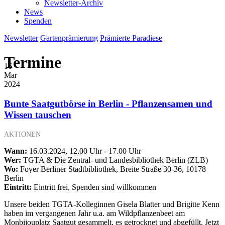
Newsletter-Archiv
News
Spenden
Newsletter
Gartenprämierung
Prämierte Paradiese
Termine
16
Mar
2024
Bunte Saatgutbörse in Berlin - Pflanzensamen und
Wissen tauschen
AKTIONEN
Wann:
16.03.2024, 12.00 Uhr - 17.00 Uhr
Wer:
TGTA & Die Zentral- und Landesbibliothek Berlin (ZLB)
Wo:
Foyer Berliner Stadtbibliothek, Breite Straße 30-36, 10178
Berlin
Eintritt:
Eintritt frei, Spenden sind willkommen
Unsere beiden TGTA-Kolleginnen Gisela Blatter und Brigitte Kenn
haben im vergangenen Jahr u.a. am Wildpflanzenbeet am
Monbijouplatz Saatgut gesammelt, es getrocknet und abgefüllt. Jetzt