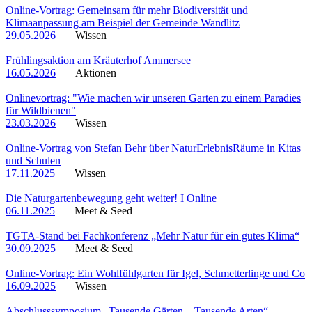
Online-Vortrag: Gemeinsam für mehr Biodiversität und
Klimaanpassung am Beispiel der Gemeinde Wandlitz
29.05.2026
Wissen
Frühlingsaktion am Kräuterhof Ammersee
16.05.2026
Aktionen
Onlinevortrag: "Wie machen wir unseren Garten zu einem Paradies
für Wildbienen"
23.03.2026
Wissen
Online-Vortrag von Stefan Behr über NaturErlebnisRäume in Kitas
und Schulen
17.11.2025
Wissen
Die Naturgartenbewegung geht weiter! I Online
06.11.2025
Meet & Seed
TGTA-Stand bei Fachkonferenz „Mehr Natur für ein gutes Klima“
30.09.2025
Meet & Seed
Online-Vortrag: Ein Wohlfühlgarten für Igel, Schmetterlinge und Co
16.09.2025
Wissen
Abschlusssymposium „Tausende Gärten – Tausende Arten“