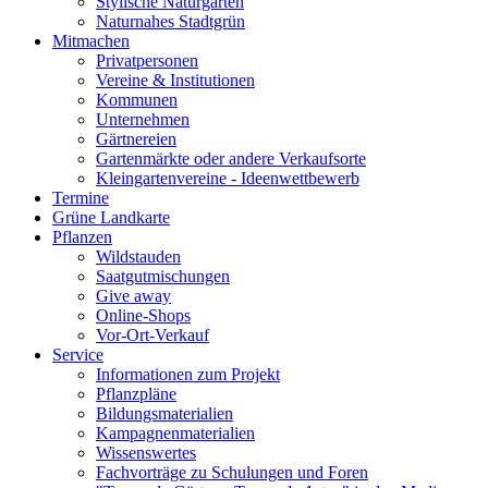
Stylische Naturgärten
Naturnahes Stadtgrün
Mitmachen
Privatpersonen
Vereine & Institutionen
Kommunen
Unternehmen
Gärtnereien
Gartenmärkte oder andere Verkaufsorte
Kleingartenvereine - Ideenwettbewerb
Termine
Grüne Landkarte
Pflanzen
Wildstauden
Saatgutmischungen
Give away
Online-Shops
Vor-Ort-Verkauf
Service
Informationen zum Projekt
Pflanzpläne
Bildungsmaterialien
Kampagnenmaterialien
Wissenswertes
Fachvorträge zu Schulungen und Foren