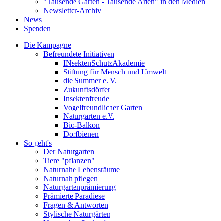
"Tausende Gärten - Tausende Arten" in den Medien
Newsletter-Archiv
News
Spenden
Die Kampagne
Befreundete Initiativen
INsektenSchutzAkademie
Stiftung für Mensch und Umwelt
die Summer e. V.
Zukunftsdörfer
Insektenfreude
Vogelfreundlicher Garten
Naturgarten e.V.
Bio-Balkon
Dorfbienen
So geht's
Der Naturgarten
Tiere "pflanzen"
Naturnahe Lebensräume
Naturnah pflegen
Naturgartenprämierung
Prämierte Paradiese
Fragen & Antworten
Stylische Naturgärten