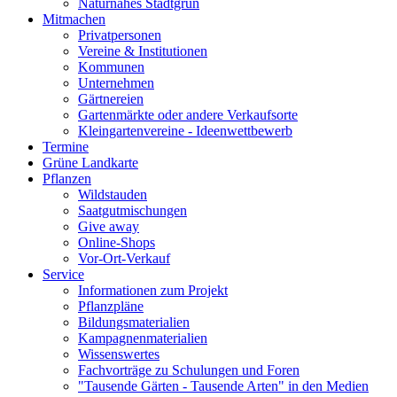
Naturnahes Stadtgrün
Mitmachen
Privatpersonen
Vereine & Institutionen
Kommunen
Unternehmen
Gärtnereien
Gartenmärkte oder andere Verkaufsorte
Kleingartenvereine - Ideenwettbewerb
Termine
Grüne Landkarte
Pflanzen
Wildstauden
Saatgutmischungen
Give away
Online-Shops
Vor-Ort-Verkauf
Service
Informationen zum Projekt
Pflanzpläne
Bildungsmaterialien
Kampagnenmaterialien
Wissenswertes
Fachvorträge zu Schulungen und Foren
"Tausende Gärten - Tausende Arten" in den Medien