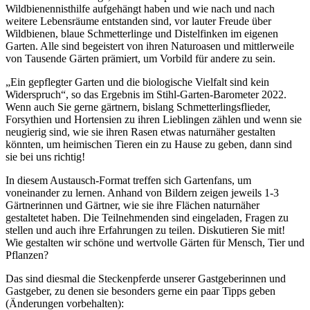
Wildbienennisthilfe aufgehängt haben und wie nach und nach
weitere Lebensräume entstanden sind, vor lauter Freude über
Wildbienen, blaue Schmetterlinge und Distelfinken im eigenen
Garten. Alle sind begeistert von ihren Naturoasen und mittlerweile
von Tausende Gärten prämiert, um Vorbild für andere zu sein.
„Ein gepflegter Garten und die biologische Vielfalt sind kein
Widerspruch“, so das Ergebnis im Stihl-Garten-Barometer 2022.
Wenn auch Sie gerne gärtnern, bislang Schmetterlingsflieder,
Forsythien und Hortensien zu ihren Lieblingen zählen und wenn sie
neugierig sind, wie sie ihren Rasen etwas naturnäher gestalten
könnten, um heimischen Tieren ein zu Hause zu geben, dann sind
sie bei uns richtig!
In diesem Austausch-Format treffen sich Gartenfans, um
voneinander zu lernen. Anhand von Bildern zeigen jeweils 1-3
Gärtnerinnen und Gärtner, wie sie ihre Flächen naturnäher
gestaltetet haben. Die Teilnehmenden sind eingeladen, Fragen zu
stellen und auch ihre Erfahrungen zu teilen. Diskutieren Sie mit!
Wie gestalten wir schöne und wertvolle Gärten für Mensch, Tier und
Pflanzen?
Das sind diesmal die Steckenpferde unserer Gastgeberinnen und
Gastgeber, zu denen sie besonders gerne ein paar Tipps geben
(Änderungen vorbehalten):