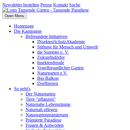
Newsletter bestellen
Presse
Kontakt
Suche
Open Menu
Homepage
Die Kampagne
Befreundete Initiativen
INsektenSchutzAkademie
Stiftung für Mensch und Umwelt
die Summer e. V.
Zukunftsdörfer
Insektenfreude
Vogelfreundlicher Garten
Naturgarten e.V.
Bio-Balkon
Dorfbienen
So geht's
Der Naturgarten
Tiere "pflanzen"
Naturnahe Lebensräume
Naturnah pflegen
Naturgartenprämierung
Prämierte Paradiese
Fragen & Antworten