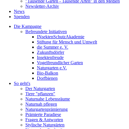
"Tausende Gärten - Tausende Arten" in den Medien
Newsletter-Archiv
News
Spenden
Die Kampagne
Befreundete Initiativen
INsektenSchutzAkademie
Stiftung für Mensch und Umwelt
die Summer e. V.
Zukunftsdörfer
Insektenfreude
Vogelfreundlicher Garten
Naturgarten e.V.
Bio-Balkon
Dorfbienen
So geht's
Der Naturgarten
Tiere "pflanzen"
Naturnahe Lebensräume
Naturnah pflegen
Naturgartenprämierung
Prämierte Paradiese
Fragen & Antworten
Stylische Naturgärten