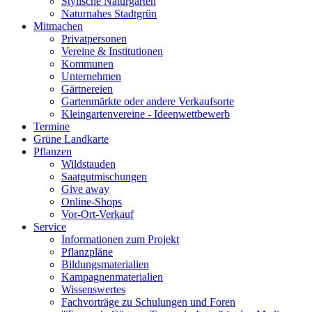
Stylische Naturgärten
Naturnahes Stadtgrün
Mitmachen
Privatpersonen
Vereine & Institutionen
Kommunen
Unternehmen
Gärtnereien
Gartenmärkte oder andere Verkaufsorte
Kleingartenvereine - Ideenwettbewerb
Termine
Grüne Landkarte
Pflanzen
Wildstauden
Saatgutmischungen
Give away
Online-Shops
Vor-Ort-Verkauf
Service
Informationen zum Projekt
Pflanzpläne
Bildungsmaterialien
Kampagnenmaterialien
Wissenswertes
Fachvorträge zu Schulungen und Foren