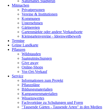
Naturnahes Stadtgrün
Mitmachen
Privatpersonen
Vereine & Institutionen
Kommunen
Unternehmen
Gärtnereien
Gartenmärkte oder andere Verkaufsorte
Kleingartenvereine - Ideenwettbewerb
Termine
Grüne Landkarte
Pflanzen
Wildstauden
Saatgutmischungen
Give away
Online-Shops
Vor-Ort-Verkauf
Service
Informationen zum Projekt
Pflanzpläne
Bildungsmaterialien
Kampagnenmaterialien
Wissenswertes
Fachvorträge zu Schulungen und Foren
"Tausende Gärten - Tausende Arten" in den Medien