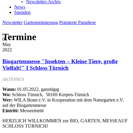
Newsletter-Archiv
News
Spenden
Newsletter
Gartenprämierung
Prämierte Paradiese
Termine
01
May
2022
Biogartenmesse "Insekten – Kleine Tiere, große
Vielfalt!" I Schloss Türnich
AKTIONEN
Wann:
01.05.2022, ganztägig
Wo:
Schloss Türnich, 50169 Kerpen-Türnich
Wer:
WILA Bonn e.V. in Kooperation mit dem Naturgarten e.V.
auf der Biogartenmesse
Eintritt:
Messeeintritt
HERZLICH WILLKOMMEN zur BIO, GARTEN, MESSEAUF
SCHLOSS TÜRNICH!