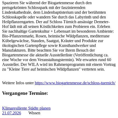
Spazieren Sie während der Biogartenmesse durch den
preisgekrönten Schlosspark mit der faszinierenden
Lindenkathedrale, dem Lindenbaptisterium und der berühmten
Schlosskapelle oder wandern Sie durch das Labyrinth und den
Heilpflanzengarten. Der auf Schloss Türnich ansässige Demeter-
Hof lädt mit all seinen Köstlichkeiten zum Probieren ein. Erleben
Sie nachhaltige Gartenkultur + Lebensart im besonderen Ambiente:
Bio-Pflanzenmarkt, Rosen, heimische Wildpflanzen, mediterrane
Kübelgewächse, Stauden, Saatgut, Kräuter und Produkte zur
ökologischen Gartenpflege sowie Kunsthandwerker und
Manufakturen. Bitte beachten Sie vor Ihrem Besuch der
Biogartenmesse die aktuelle Ausstellerliste (Veröffentlichung ca.
eine Woche vor dem Veranstaltungstermin). Wir erwarten rund 60
Aussteller. Der WILA wird im Rahmenprogramm mit einem Vortrag
zu "Kleine Tiere auf heimischen Wildpflanzen" vertreten sein.
Weitere Infos unter
https://www.biogartenmesse.de/schloss-tuernich/
Vergangene Termine:
Klimaresiliente Städte planen
21.07.2026
Wissen