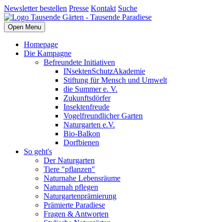
Newsletter bestellen
Presse
Kontakt
Suche
Open Menu
Homepage
Die Kampagne
Befreundete Initiativen
INsektenSchutzAkademie
Stiftung für Mensch und Umwelt
die Summer e. V.
Zukunftsdörfer
Insektenfreude
Vogelfreundlicher Garten
Naturgarten e.V.
Bio-Balkon
Dorfbienen
So geht's
Der Naturgarten
Tiere "pflanzen"
Naturnahe Lebensräume
Naturnah pflegen
Naturgartenprämierung
Prämierte Paradiese
Fragen & Antworten