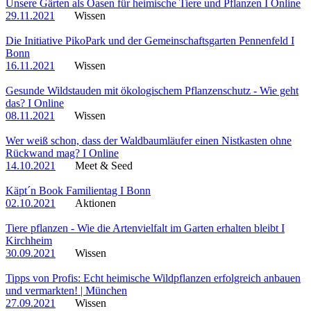
Unsere Gärten als Oasen für heimische Tiere und Pflanzen I Online
29.11.2021
Wissen
Die Initiative PikoPark und der Gemeinschaftsgarten Pennenfeld I
Bonn
16.11.2021
Wissen
Gesunde Wildstauden mit ökologischem Pflanzenschutz - Wie geht
das? I Online
08.11.2021
Wissen
Wer weiß schon, dass der Waldbaumläufer einen Nistkasten ohne
Rückwand mag? I Online
14.10.2021
Meet & Seed
Käpt´n Book Familientag I Bonn
02.10.2021
Aktionen
Tiere pflanzen - Wie die Artenvielfalt im Garten erhalten bleibt I
Kirchheim
30.09.2021
Wissen
Tipps von Profis: Echt heimische Wildpflanzen erfolgreich anbauen
und vermarkten! | München
27.09.2021
Wissen