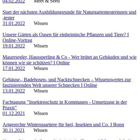
04.02.2022
Meet & Seed
Start der nächsten Ausbildungsrunde für Naturgartentesterinnen und
-tester
31.01.2022
Wissen
Unsere Gärten als Oasen für einheimische Pflanzen und Tiere? I
Online-Vortrag
19.01.2022
Wissen
Mauersegler, Haussperling & Co - Wer brütet an Gebäuden und wie
können wir sie schützen? I Online
17.01.2022
Wissen
Gehäuse-, Badehosen- und Nacktschnecken – Wissenswertes zur
faszinierenden Welt unserer Schnecken I Online
13.01.2022
Wissen
Fachtagung "Insektenschutz in Kommunen - Umsetzung in der
Praxis"
01.12.2021
Wissen
Artgerechte Winterquartiere für Igel, Insekten und Co. I Bonn
30.11.2021
Wissen