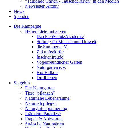
"Tausende Gärten - Tausende Arten" in den Medien
Newsletter-Archiv
News
Spenden
Die Kampagne
Befreundete Initiativen
INsektenSchutzAkademie
Stiftung für Mensch und Umwelt
die Summer e. V.
Zukunftsdörfer
Insektenfreude
Vogelfreundlicher Garten
Naturgarten e.V.
Bio-Balkon
Dorfbienen
So geht's
Der Naturgarten
Tiere "pflanzen"
Naturnahe Lebensräume
Naturnah pflegen
Naturgartenprämierung
Prämierte Paradiese
Fragen & Antworten
Stylische Naturgärten