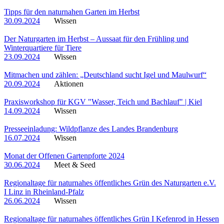
Tipps für den naturnahen Garten im Herbst
30.09.2024
Wissen
Der Naturgarten im Herbst – Aussaat für den Frühling und
Winterquartiere für Tiere
23.09.2024
Wissen
Mitmachen und zählen: „Deutschland sucht Igel und Maulwurf“
20.09.2024
Aktionen
Praxisworkshop für KGV "Wasser, Teich und Bachlauf" | Kiel
14.09.2024
Wissen
Presseeinladung: Wildpflanze des Landes Brandenburg
16.07.2024
Wissen
Monat der Offenen Gartenpforte 2024
30.06.2024
Meet & Seed
Regionaltage für naturnahes öffentliches Grün des Naturgarten e.V.
I Linz in Rheinland-Pfalz
26.06.2024
Wissen
Regionaltage für naturnahes öffentliches Grün I Kefenrod in Hessen