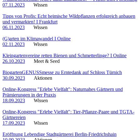
07.11.2023
Wissen
Tipps von Profis: Echt heimische Wildpflanzen erfolgreich anbauen
und vermarkten! I Frankfurt
06.11.2023
Wissen
(G)arten im Klimawandel I Online
02.11.2023
Wissen
Kleingartenvereine retten Bienen und Schmetterlinge? I Online
26.10.2023
Meet & Seed
BiogartenGENUSSmesse zu Erntedank auf Schloss Türnich
30.09.2023
Aktionen
Online-Kongress "Erlebe Vielfalt": Naturnahes Gärtnern und
Prämierungen in der Praxis
18.09.2023
Wissen
Online-Kongress "Erlebe Vielfalt": Tier-Pflanze-Paare und TGTA-
Gärtnereien
17.09.2023
Wissen
Eröffnung Lebendige Stadtgärtnerei Berlin-Friedrichshain
10.09.2023
Aktionen