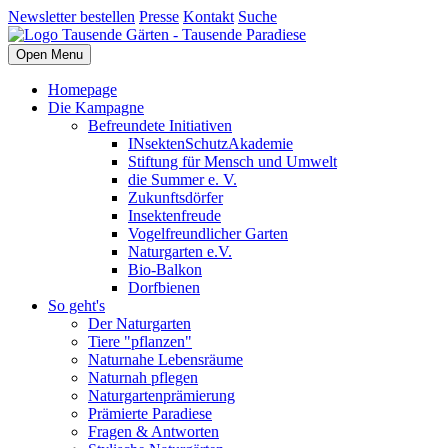
Newsletter bestellen
Presse
Kontakt
Suche
Open Menu
Homepage
Die Kampagne
Befreundete Initiativen
INsektenSchutzAkademie
Stiftung für Mensch und Umwelt
die Summer e. V.
Zukunftsdörfer
Insektenfreude
Vogelfreundlicher Garten
Naturgarten e.V.
Bio-Balkon
Dorfbienen
So geht's
Der Naturgarten
Tiere "pflanzen"
Naturnahe Lebensräume
Naturnah pflegen
Naturgartenprämierung
Prämierte Paradiese
Fragen & Antworten