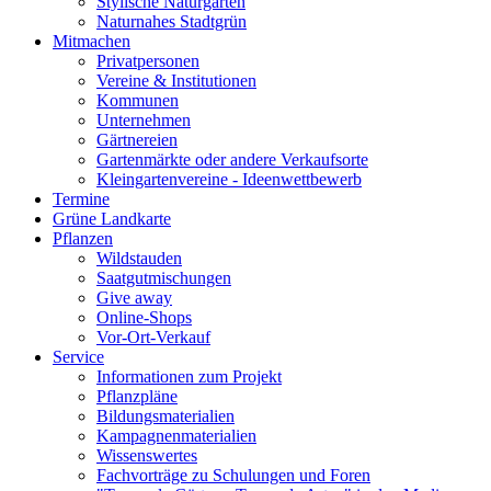
Stylische Naturgärten
Naturnahes Stadtgrün
Mitmachen
Privatpersonen
Vereine & Institutionen
Kommunen
Unternehmen
Gärtnereien
Gartenmärkte oder andere Verkaufsorte
Kleingartenvereine - Ideenwettbewerb
Termine
Grüne Landkarte
Pflanzen
Wildstauden
Saatgutmischungen
Give away
Online-Shops
Vor-Ort-Verkauf
Service
Informationen zum Projekt
Pflanzpläne
Bildungsmaterialien
Kampagnenmaterialien
Wissenswertes
Fachvorträge zu Schulungen und Foren