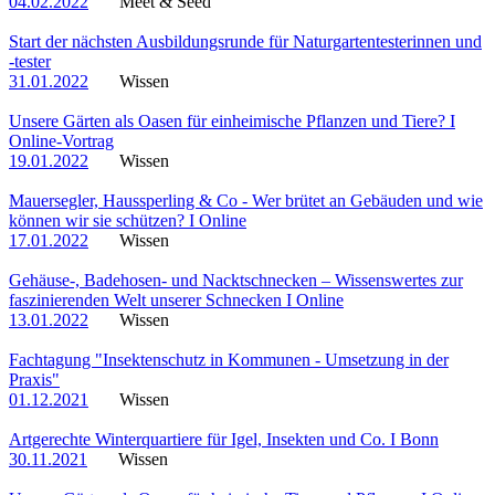
04.02.2022
Meet & Seed
Start der nächsten Ausbildungsrunde für Naturgartentesterinnen und
-tester
31.01.2022
Wissen
Unsere Gärten als Oasen für einheimische Pflanzen und Tiere? I
Online-Vortrag
19.01.2022
Wissen
Mauersegler, Haussperling & Co - Wer brütet an Gebäuden und wie
können wir sie schützen? I Online
17.01.2022
Wissen
Gehäuse-, Badehosen- und Nacktschnecken – Wissenswertes zur
faszinierenden Welt unserer Schnecken I Online
13.01.2022
Wissen
Fachtagung "Insektenschutz in Kommunen - Umsetzung in der
Praxis"
01.12.2021
Wissen
Artgerechte Winterquartiere für Igel, Insekten und Co. I Bonn
30.11.2021
Wissen