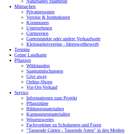
Naturnahes Stadtgrün
Mitmachen
Privatpersonen
Vereine & Institutionen
Kommunen
Unternehmen
Gärtnereien
Gartenmärkte oder andere Verkaufsorte
Kleingartenvereine - Ideenwettbewerb
Termine
Grüne Landkarte
Pflanzen
Wildstauden
Saatgutmischungen
Give away
Online-Shops
Vor-Ort-Verkauf
Service
Informationen zum Projekt
Pflanzpläne
Bildungsmaterialien
Kampagnenmaterialien
Wissenswertes
Fachvorträge zu Schulungen und Foren
"Tausende Gärten - Tausende Arten" in den Medien