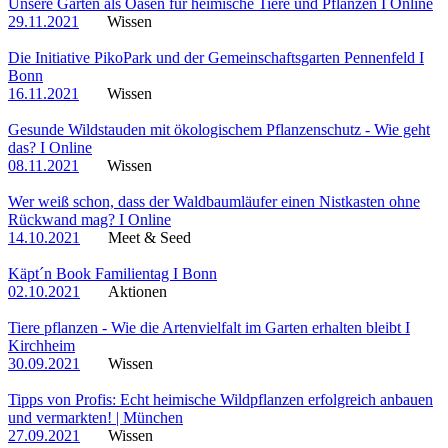
Unsere Gärten als Oasen für heimische Tiere und Pflanzen I Online
29.11.2021
Wissen
Die Initiative PikoPark und der Gemeinschaftsgarten Pennenfeld I
Bonn
16.11.2021
Wissen
Gesunde Wildstauden mit ökologischem Pflanzenschutz - Wie geht
das? I Online
08.11.2021
Wissen
Wer weiß schon, dass der Waldbaumläufer einen Nistkasten ohne
Rückwand mag? I Online
14.10.2021
Meet & Seed
Käpt´n Book Familientag I Bonn
02.10.2021
Aktionen
Tiere pflanzen - Wie die Artenvielfalt im Garten erhalten bleibt I
Kirchheim
30.09.2021
Wissen
Tipps von Profis: Echt heimische Wildpflanzen erfolgreich anbauen
und vermarkten! | München
27.09.2021
Wissen