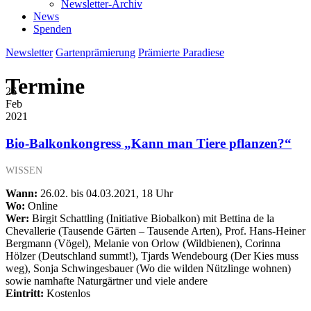
Newsletter-Archiv
News
Spenden
Newsletter
Gartenprämierung
Prämierte Paradiese
Termine
26
Feb
2021
Bio-Balkonkongress „Kann man Tiere pflanzen?“
WISSEN
Wann:
26.02. bis 04.03.2021, 18 Uhr
Wo:
Online
Wer:
Birgit Schattling (Initiative Biobalkon) mit Bettina de la
Chevallerie (Tausende Gärten – Tausende Arten), Prof. Hans-Heiner
Bergmann (Vögel), Melanie von Orlow (Wildbienen), Corinna
Hölzer (Deutschland summt!), Tjards Wendebourg (Der Kies muss
weg), Sonja Schwingesbauer (Wo die wilden Nützlinge wohnen)
sowie namhafte Naturgärtner und viele andere
Eintritt:
Kostenlos