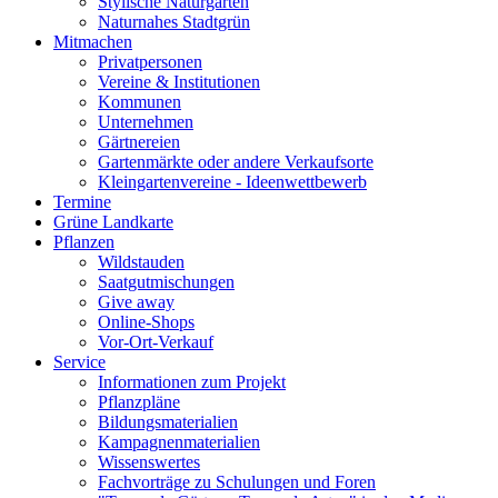
Stylische Naturgärten
Naturnahes Stadtgrün
Mitmachen
Privatpersonen
Vereine & Institutionen
Kommunen
Unternehmen
Gärtnereien
Gartenmärkte oder andere Verkaufsorte
Kleingartenvereine - Ideenwettbewerb
Termine
Grüne Landkarte
Pflanzen
Wildstauden
Saatgutmischungen
Give away
Online-Shops
Vor-Ort-Verkauf
Service
Informationen zum Projekt
Pflanzpläne
Bildungsmaterialien
Kampagnenmaterialien
Wissenswertes
Fachvorträge zu Schulungen und Foren