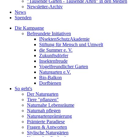
"Tausende Gärten - Tausende Arten" in den Medien
Newsletter-Archiv
News
Spenden
Die Kampagne
Befreundete Initiativen
INsektenSchutzAkademie
Stiftung für Mensch und Umwelt
die Summer e. V.
Zukunftsdörfer
Insektenfreude
Vogelfreundlicher Garten
Naturgarten e.V.
Bio-Balkon
Dorfbienen
So geht's
Der Naturgarten
Tiere "pflanzen"
Naturnahe Lebensräume
Naturnah pflegen
Naturgartenprämierung
Prämierte Paradiese
Fragen & Antworten
Stylische Naturgärten