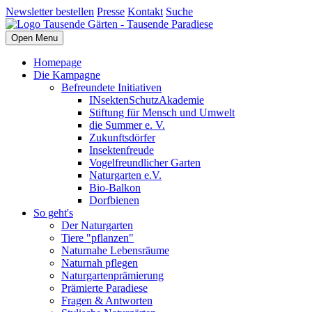
Newsletter bestellen
Presse
Kontakt
Suche
Open Menu
Homepage
Die Kampagne
Befreundete Initiativen
INsektenSchutzAkademie
Stiftung für Mensch und Umwelt
die Summer e. V.
Zukunftsdörfer
Insektenfreude
Vogelfreundlicher Garten
Naturgarten e.V.
Bio-Balkon
Dorfbienen
So geht's
Der Naturgarten
Tiere "pflanzen"
Naturnahe Lebensräume
Naturnah pflegen
Naturgartenprämierung
Prämierte Paradiese
Fragen & Antworten