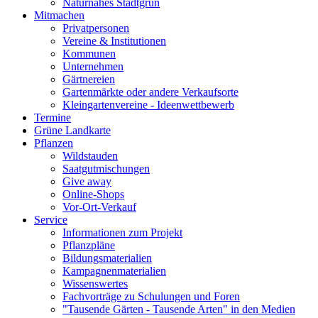
Naturnahes Stadtgrün
Mitmachen
Privatpersonen
Vereine & Institutionen
Kommunen
Unternehmen
Gärtnereien
Gartenmärkte oder andere Verkaufsorte
Kleingartenvereine - Ideenwettbewerb
Termine
Grüne Landkarte
Pflanzen
Wildstauden
Saatgutmischungen
Give away
Online-Shops
Vor-Ort-Verkauf
Service
Informationen zum Projekt
Pflanzpläne
Bildungsmaterialien
Kampagnenmaterialien
Wissenswertes
Fachvorträge zu Schulungen und Foren
"Tausende Gärten - Tausende Arten" in den Medien