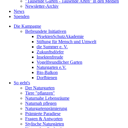
"Tausende Gärten - Tausende Arten" in den Medien
Newsletter-Archiv
News
Spenden
Die Kampagne
Befreundete Initiativen
INsektenSchutzAkademie
Stiftung für Mensch und Umwelt
die Summer e. V.
Zukunftsdörfer
Insektenfreude
Vogelfreundlicher Garten
Naturgarten e.V.
Bio-Balkon
Dorfbienen
So geht's
Der Naturgarten
Tiere "pflanzen"
Naturnahe Lebensräume
Naturnah pflegen
Naturgartenprämierung
Prämierte Paradiese
Fragen & Antworten
Stylische Naturgärten