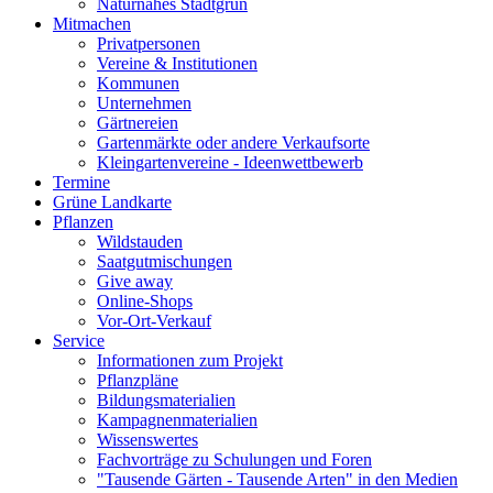
Naturnahes Stadtgrün
Mitmachen
Privatpersonen
Vereine & Institutionen
Kommunen
Unternehmen
Gärtnereien
Gartenmärkte oder andere Verkaufsorte
Kleingartenvereine - Ideenwettbewerb
Termine
Grüne Landkarte
Pflanzen
Wildstauden
Saatgutmischungen
Give away
Online-Shops
Vor-Ort-Verkauf
Service
Informationen zum Projekt
Pflanzpläne
Bildungsmaterialien
Kampagnenmaterialien
Wissenswertes
Fachvorträge zu Schulungen und Foren
"Tausende Gärten - Tausende Arten" in den Medien