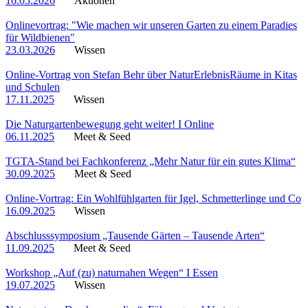
16.05.2026
Aktionen
Onlinevortrag: "Wie machen wir unseren Garten zu einem Paradies
für Wildbienen"
23.03.2026
Wissen
Online-Vortrag von Stefan Behr über NaturErlebnisRäume in Kitas
und Schulen
17.11.2025
Wissen
Die Naturgartenbewegung geht weiter! I Online
06.11.2025
Meet & Seed
TGTA-Stand bei Fachkonferenz „Mehr Natur für ein gutes Klima“
30.09.2025
Meet & Seed
Online-Vortrag: Ein Wohlfühlgarten für Igel, Schmetterlinge und Co
16.09.2025
Wissen
Abschlusssymposium „Tausende Gärten – Tausende Arten“
11.09.2025
Meet & Seed
Workshop „Auf (zu) naturnahen Wegen“ I Essen
19.07.2025
Wissen