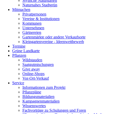
Stylische Naturgärten
Naturnahes Stadtgrün
Mitmachen
Privatpersonen
Vereine & Institutionen
Kommunen
Unternehmen
Gärtnereien
Gartenmärkte oder andere Verkaufsorte
Kleingartenvereine - Ideenwettbewerb
Termine
Grüne Landkarte
Pflanzen
Wildstauden
Saatgutmischungen
Give away
Online-Shops
Vor-Ort-Verkauf
Service
Informationen zum Projekt
Pflanzpläne
Bildungsmaterialien
Kampagnenmaterialien
Wissenswertes
Fachvorträge zu Schulungen und Foren