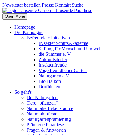
Newsletter bestellen
Presse
Kontakt
Suche
Open Menu
Homepage
Die Kampagne
Befreundete Initiativen
INsektenSchutzAkademie
Stiftung für Mensch und Umwelt
die Summer e. V.
Zukunftsdörfer
Insektenfreude
Vogelfreundlicher Garten
Naturgarten e.V.
Bio-Balkon
Dorfbienen
So geht's
Der Naturgarten
Tiere "pflanzen"
Naturnahe Lebensräume
Naturnah pflegen
Naturgartenprämierung
Prämierte Paradiese
Fragen & Antworten