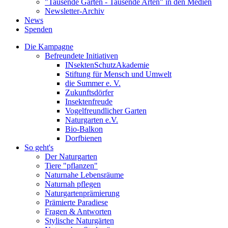
"Tausende Gärten - Tausende Arten" in den Medien
Newsletter-Archiv
News
Spenden
Die Kampagne
Befreundete Initiativen
INsektenSchutzAkademie
Stiftung für Mensch und Umwelt
die Summer e. V.
Zukunftsdörfer
Insektenfreude
Vogelfreundlicher Garten
Naturgarten e.V.
Bio-Balkon
Dorfbienen
So geht's
Der Naturgarten
Tiere "pflanzen"
Naturnahe Lebensräume
Naturnah pflegen
Naturgartenprämierung
Prämierte Paradiese
Fragen & Antworten
Stylische Naturgärten