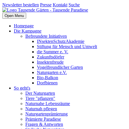
Newsletter bestellen
Presse
Kontakt
Suche
Open Menu
Homepage
Die Kampagne
Befreundete Initiativen
INsektenSchutzAkademie
Stiftung für Mensch und Umwelt
die Summer e. V.
Zukunftsdörfer
Insektenfreude
Vogelfreundlicher Garten
Naturgarten e.V.
Bio-Balkon
Dorfbienen
So geht's
Der Naturgarten
Tiere "pflanzen"
Naturnahe Lebensräume
Naturnah pflegen
Naturgartenprämierung
Prämierte Paradiese
Fragen & Antworten