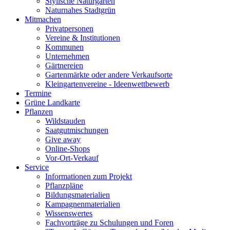
Stylische Naturgärten
Naturnahes Stadtgrün
Mitmachen
Privatpersonen
Vereine & Institutionen
Kommunen
Unternehmen
Gärtnereien
Gartenmärkte oder andere Verkaufsorte
Kleingartenvereine - Ideenwettbewerb
Termine
Grüne Landkarte
Pflanzen
Wildstauden
Saatgutmischungen
Give away
Online-Shops
Vor-Ort-Verkauf
Service
Informationen zum Projekt
Pflanzpläne
Bildungsmaterialien
Kampagnenmaterialien
Wissenswertes
Fachvorträge zu Schulungen und Foren