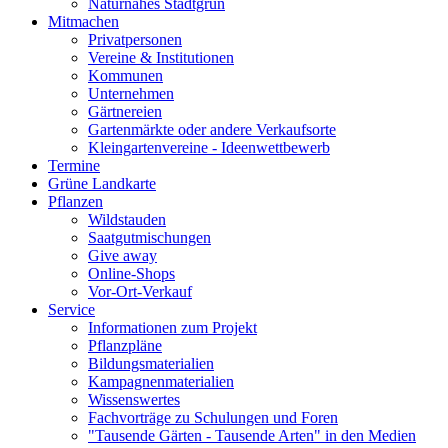
Naturnahes Stadtgrün
Mitmachen
Privatpersonen
Vereine & Institutionen
Kommunen
Unternehmen
Gärtnereien
Gartenmärkte oder andere Verkaufsorte
Kleingartenvereine - Ideenwettbewerb
Termine
Grüne Landkarte
Pflanzen
Wildstauden
Saatgutmischungen
Give away
Online-Shops
Vor-Ort-Verkauf
Service
Informationen zum Projekt
Pflanzpläne
Bildungsmaterialien
Kampagnenmaterialien
Wissenswertes
Fachvorträge zu Schulungen und Foren
"Tausende Gärten - Tausende Arten" in den Medien