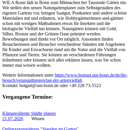
WILA Bonn lädt in Bonn zum Mitmachen bei Tausende Gärten ein.
Wir stellen den neuen Naturgartenplaner zum Selbstgestalten des
eigenen Gartens vor, bringen Saatgut, Postkarten und andere schöne
Materialien mit und erläutern, wie Hobbygärtnerinnen und-gärtner
schon mit wenigen Maßnahmen etwas für Insekten und die
biologische Vielfalt tun können. Naturgärten können mit Gold,
Silber, Bronze und der Grünen Oase prämiert werden.
Bewerbungen sind direkt vor Ort möglich. Ansonsten finden
Besucherinnen und Besucher verschiedene Ständen mit Angeboten
für Kinder und Erwachsene rund um die Natur und die Vielfalt von
Pflanzen und Tieren. Sie können an verschiedenen Führungen
teilnehmen oder können sich alles erklären lassen, was Sie schon
immer mal wissen wollten.
Weitere Informationen unter
https://www.botgart.uni-bonn.de/de/ihr-
besuch/veranstaltungen/tag-der-artenvielfalt
.
Kontakt: botgart@uni-bonn.de oder +49 228 73-5523
Vergangene Termine:
Klimaresiliente Städte planen
21.07.2026
Wissen
Onlineveranstaltung "Stauden im Garten"