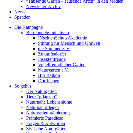
"Tausende Gärten - Tausende Arten" in den Medien
Newsletter-Archiv
News
Spenden
Die Kampagne
Befreundete Initiativen
INsektenSchutzAkademie
Stiftung für Mensch und Umwelt
die Summer e. V.
Zukunftsdörfer
Insektenfreude
Vogelfreundlicher Garten
Naturgarten e.V.
Bio-Balkon
Dorfbienen
So geht's
Der Naturgarten
Tiere "pflanzen"
Naturnahe Lebensräume
Naturnah pflegen
Naturgartenprämierung
Prämierte Paradiese
Fragen & Antworten
Stylische Naturgärten