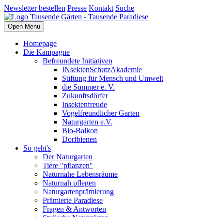
Newsletter bestellen
Presse
Kontakt
Suche
Open Menu
Homepage
Die Kampagne
Befreundete Initiativen
INsektenSchutzAkademie
Stiftung für Mensch und Umwelt
die Summer e. V.
Zukunftsdörfer
Insektenfreude
Vogelfreundlicher Garten
Naturgarten e.V.
Bio-Balkon
Dorfbienen
So geht's
Der Naturgarten
Tiere "pflanzen"
Naturnahe Lebensräume
Naturnah pflegen
Naturgartenprämierung
Prämierte Paradiese
Fragen & Antworten