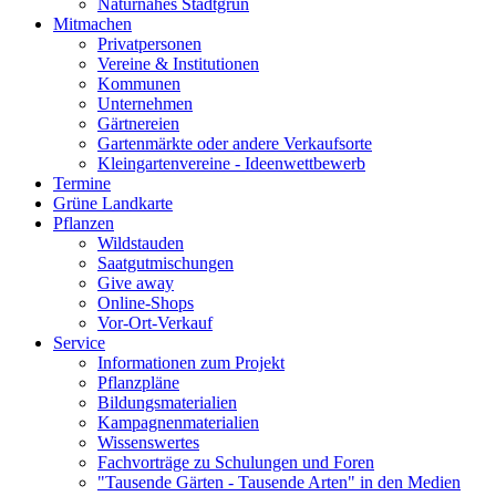
Naturnahes Stadtgrün
Mitmachen
Privatpersonen
Vereine & Institutionen
Kommunen
Unternehmen
Gärtnereien
Gartenmärkte oder andere Verkaufsorte
Kleingartenvereine - Ideenwettbewerb
Termine
Grüne Landkarte
Pflanzen
Wildstauden
Saatgutmischungen
Give away
Online-Shops
Vor-Ort-Verkauf
Service
Informationen zum Projekt
Pflanzpläne
Bildungsmaterialien
Kampagnenmaterialien
Wissenswertes
Fachvorträge zu Schulungen und Foren
"Tausende Gärten - Tausende Arten" in den Medien