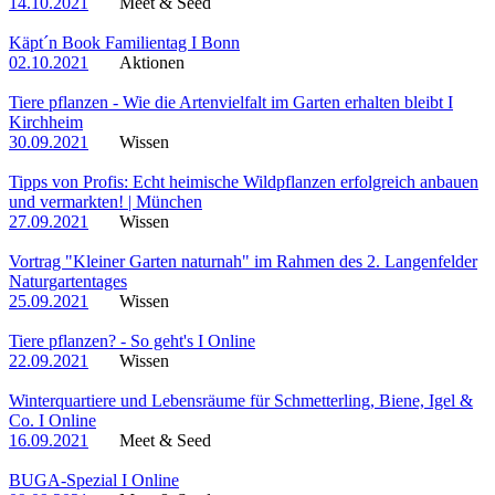
14.10.2021
Meet & Seed
Käpt´n Book Familientag I Bonn
02.10.2021
Aktionen
Tiere pflanzen - Wie die Artenvielfalt im Garten erhalten bleibt I
Kirchheim
30.09.2021
Wissen
Tipps von Profis: Echt heimische Wildpflanzen erfolgreich anbauen
und vermarkten! | München
27.09.2021
Wissen
Vortrag "Kleiner Garten naturnah" im Rahmen des 2. Langenfelder
Naturgartentages
25.09.2021
Wissen
Tiere pflanzen? - So geht's I Online
22.09.2021
Wissen
Winterquartiere und Lebensräume für Schmetterling, Biene, Igel &
Co. I Online
16.09.2021
Meet & Seed
BUGA-Spezial I Online