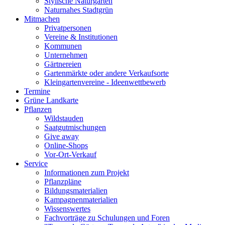
Stylische Naturgärten
Naturnahes Stadtgrün
Mitmachen
Privatpersonen
Vereine & Institutionen
Kommunen
Unternehmen
Gärtnereien
Gartenmärkte oder andere Verkaufsorte
Kleingartenvereine - Ideenwettbewerb
Termine
Grüne Landkarte
Pflanzen
Wildstauden
Saatgutmischungen
Give away
Online-Shops
Vor-Ort-Verkauf
Service
Informationen zum Projekt
Pflanzpläne
Bildungsmaterialien
Kampagnenmaterialien
Wissenswertes
Fachvorträge zu Schulungen und Foren