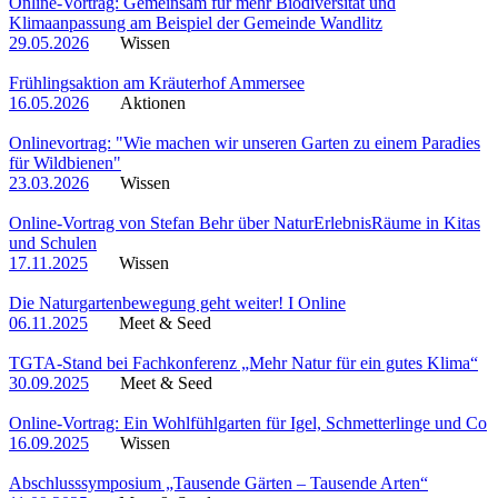
Online-Vortrag: Gemeinsam für mehr Biodiversität und
Klimaanpassung am Beispiel der Gemeinde Wandlitz
29.05.2026
Wissen
Frühlingsaktion am Kräuterhof Ammersee
16.05.2026
Aktionen
Onlinevortrag: "Wie machen wir unseren Garten zu einem Paradies
für Wildbienen"
23.03.2026
Wissen
Online-Vortrag von Stefan Behr über NaturErlebnisRäume in Kitas
und Schulen
17.11.2025
Wissen
Die Naturgartenbewegung geht weiter! I Online
06.11.2025
Meet & Seed
TGTA-Stand bei Fachkonferenz „Mehr Natur für ein gutes Klima“
30.09.2025
Meet & Seed
Online-Vortrag: Ein Wohlfühlgarten für Igel, Schmetterlinge und Co
16.09.2025
Wissen
Abschlusssymposium „Tausende Gärten – Tausende Arten“