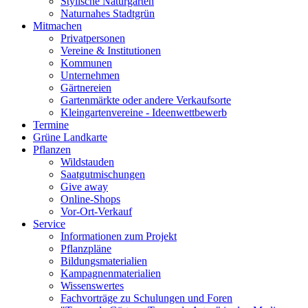
Stylische Naturgärten
Naturnahes Stadtgrün
Mitmachen
Privatpersonen
Vereine & Institutionen
Kommunen
Unternehmen
Gärtnereien
Gartenmärkte oder andere Verkaufsorte
Kleingartenvereine - Ideenwettbewerb
Termine
Grüne Landkarte
Pflanzen
Wildstauden
Saatgutmischungen
Give away
Online-Shops
Vor-Ort-Verkauf
Service
Informationen zum Projekt
Pflanzpläne
Bildungsmaterialien
Kampagnenmaterialien
Wissenswertes
Fachvorträge zu Schulungen und Foren