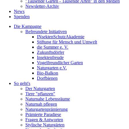
"Tausende Gärten - Tausende Arten" in den Medien
Newsletter-Archiv
News
Spenden
Die Kampagne
Befreundete Initiativen
INsektenSchutzAkademie
Stiftung für Mensch und Umwelt
die Summer e. V.
Zukunftsdörfer
Insektenfreude
Vogelfreundlicher Garten
Naturgarten e.V.
Bio-Balkon
Dorfbienen
So geht's
Der Naturgarten
Tiere "pflanzen"
Naturnahe Lebensräume
Naturnah pflegen
Naturgartenprämierung
Prämierte Paradiese
Fragen & Antworten
Stylische Naturgärten