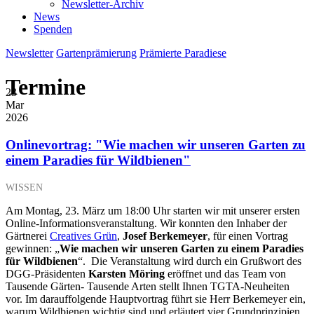
Newsletter-Archiv
News
Spenden
Newsletter
Gartenprämierung
Prämierte Paradiese
Termine
23
Mar
2026
Onlinevortrag: "Wie machen wir unseren Garten zu
einem Paradies für Wildbienen"
WISSEN
Am Montag, 23. März um 18:00 Uhr starten wir mit unserer ersten
Online-Informationsveranstaltung. Wir konnten den Inhaber der
Gärtnerei
Creatives Grün
,
Josef Berkemeyer
, für einen Vortrag
gewinnen: „
Wie machen wir unseren Garten zu einem Paradies
für Wildbienen
“. Die Veranstaltung wird durch ein Grußwort des
DGG-Präsidenten
Karsten Möring
eröffnet und das Team von
Tausende Gärten- Tausende Arten stellt Ihnen TGTA-Neuheiten
vor. Im darauffolgende Hauptvortrag führt sie Herr Berkemeyer ein,
warum Wildbienen wichtig sind und erläutert vier Grundprinzipien