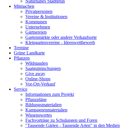
Naturnahes Stadtgrün
Mitmachen
Privatpersonen
Vereine & Institutionen
Kommunen
Unternehmen
Gärtnereien
Gartenmärkte oder andere Verkaufsorte
Kleingartenvereine - Ideenwettbewerb
Termine
Grüne Landkarte
Pflanzen
Wildstauden
Saatgutmischungen
Give away
Online-Shops
Vor-Ort-Verkauf
Service
Informationen zum Projekt
Pflanzpläne
Bildungsmaterialien
Kampagnenmaterialien
Wissenswertes
Fachvorträge zu Schulungen und Foren
"Tausende Gärten - Tausende Arten" in den Medien