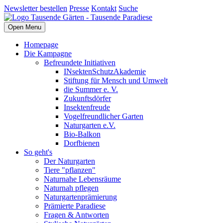
Newsletter bestellen
Presse
Kontakt
Suche
Open Menu
Homepage
Die Kampagne
Befreundete Initiativen
INsektenSchutzAkademie
Stiftung für Mensch und Umwelt
die Summer e. V.
Zukunftsdörfer
Insektenfreude
Vogelfreundlicher Garten
Naturgarten e.V.
Bio-Balkon
Dorfbienen
So geht's
Der Naturgarten
Tiere "pflanzen"
Naturnahe Lebensräume
Naturnah pflegen
Naturgartenprämierung
Prämierte Paradiese
Fragen & Antworten