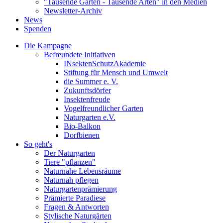
"Tausende Gärten - Tausende Arten" in den Medien
Newsletter-Archiv
News
Spenden
Die Kampagne
Befreundete Initiativen
INsektenSchutzAkademie
Stiftung für Mensch und Umwelt
die Summer e. V.
Zukunftsdörfer
Insektenfreude
Vogelfreundlicher Garten
Naturgarten e.V.
Bio-Balkon
Dorfbienen
So geht's
Der Naturgarten
Tiere "pflanzen"
Naturnahe Lebensräume
Naturnah pflegen
Naturgartenprämierung
Prämierte Paradiese
Fragen & Antworten
Stylische Naturgärten