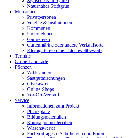
Stylische Naturgärten
Naturnahes Stadtgrün
Mitmachen
Privatpersonen
Vereine & Institutionen
Kommunen
Unternehmen
Gärtnereien
Gartenmärkte oder andere Verkaufsorte
Kleingartenvereine - Ideenwettbewerb
Termine
Grüne Landkarte
Pflanzen
Wildstauden
Saatgutmischungen
Give away
Online-Shops
Vor-Ort-Verkauf
Service
Informationen zum Projekt
Pflanzpläne
Bildungsmaterialien
Kampagnenmaterialien
Wissenswertes
Fachvorträge zu Schulungen und Foren