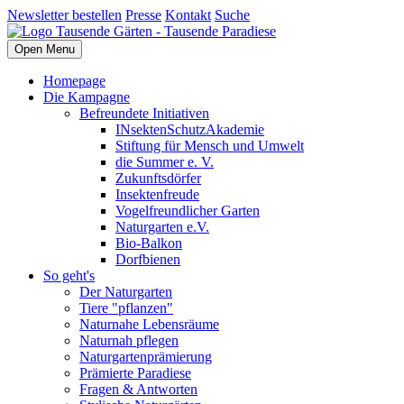
Newsletter bestellen
Presse
Kontakt
Suche
Open Menu
Homepage
Die Kampagne
Befreundete Initiativen
INsektenSchutzAkademie
Stiftung für Mensch und Umwelt
die Summer e. V.
Zukunftsdörfer
Insektenfreude
Vogelfreundlicher Garten
Naturgarten e.V.
Bio-Balkon
Dorfbienen
So geht's
Der Naturgarten
Tiere "pflanzen"
Naturnahe Lebensräume
Naturnah pflegen
Naturgartenprämierung
Prämierte Paradiese
Fragen & Antworten