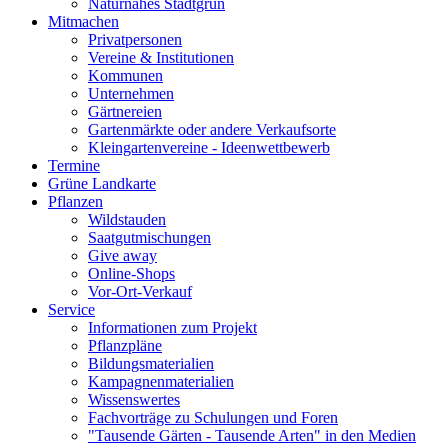
Naturnahes Stadtgrün
Mitmachen
Privatpersonen
Vereine & Institutionen
Kommunen
Unternehmen
Gärtnereien
Gartenmärkte oder andere Verkaufsorte
Kleingartenvereine - Ideenwettbewerb
Termine
Grüne Landkarte
Pflanzen
Wildstauden
Saatgutmischungen
Give away
Online-Shops
Vor-Ort-Verkauf
Service
Informationen zum Projekt
Pflanzpläne
Bildungsmaterialien
Kampagnenmaterialien
Wissenswertes
Fachvorträge zu Schulungen und Foren
"Tausende Gärten - Tausende Arten" in den Medien