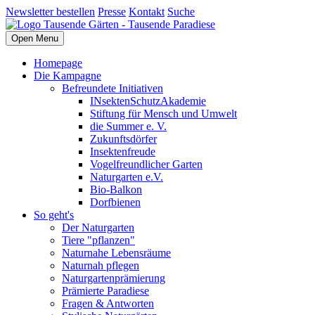
Newsletter bestellen
Presse
Kontakt
Suche
Open Menu
Homepage
Die Kampagne
Befreundete Initiativen
INsektenSchutzAkademie
Stiftung für Mensch und Umwelt
die Summer e. V.
Zukunftsdörfer
Insektenfreude
Vogelfreundlicher Garten
Naturgarten e.V.
Bio-Balkon
Dorfbienen
So geht's
Der Naturgarten
Tiere "pflanzen"
Naturnahe Lebensräume
Naturnah pflegen
Naturgartenprämierung
Prämierte Paradiese
Fragen & Antworten