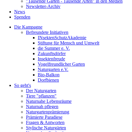
"Tausende Gärten - Tausende Arten" in den Medien
Newsletter-Archiv
News
Spenden
Die Kampagne
Befreundete Initiativen
INsektenSchutzAkademie
Stiftung für Mensch und Umwelt
die Summer e. V.
Zukunftsdörfer
Insektenfreude
Vogelfreundlicher Garten
Naturgarten e.V.
Bio-Balkon
Dorfbienen
So geht's
Der Naturgarten
Tiere "pflanzen"
Naturnahe Lebensräume
Naturnah pflegen
Naturgartenprämierung
Prämierte Paradiese
Fragen & Antworten
Stylische Naturgärten