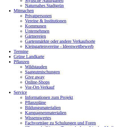
Stylische Naturgärten
Naturnahes Stadtgrün
Mitmachen
Privatpersonen
Vereine & Institutionen
Kommunen
Unternehmen
Gärtnereien
Gartenmärkte oder andere Verkaufsorte
Kleingartenvereine - Ideenwettbewerb
Termine
Grüne Landkarte
Pflanzen
Wildstauden
Saatgutmischungen
Give away
Online-Shops
Vor-Ort-Verkauf
Service
Informationen zum Projekt
Pflanzpläne
Bildungsmaterialien
Kampagnenmaterialien
Wissenswertes
Fachvorträge zu Schulungen und Foren