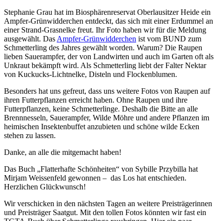
Stephanie Grau hat im Biosphärenreservat Oberlausitzer Heide ein
Ampfer-Grünwidderchen entdeckt, das sich mit einer Erdummel an
einer Strand-Grasnelke freut. Ihr Foto haben wir für die Meldung
ausgewählt. Das
Ampfer-Grünwidderchen
ist vom BUND zum
Schmetterling des Jahres gewählt worden. Warum? Die Raupen
lieben Sauerampfer, der von Landwirten und auch im Garten oft als
Unkraut bekämpft wird. Als Schmetterling liebt der Falter Nektar
von Kuckucks-Lichtnelke, Disteln und Flockenblumen.
Besonders hat uns gefreut, dass uns weitere Fotos von Raupen auf
ihren Futterpflanzen erreicht haben. Ohne Raupen und ihre
Futterpflanzen, keine Schmetterlinge. Deshalb die Bitte an alle
Brennnesseln, Sauerampfer, Wilde Möhre und andere Pflanzen im
heimischen Insektenbuffet anzubieten und schöne wilde Ecken
stehen zu lassen.
Danke, an alle die mitgemacht haben!
Das Buch „Flatterhafte Schönheiten“ von Sybille Przybilla hat
Mirjam Weissenfeld gewonnen – das Los hat entschieden.
Herzlichen Glückwunsch!
Wir verschicken in den nächsten Tagen an weitere Preisträgerinnen
und Preisträger Saatgut. Mit den tollen Fotos könnten wir fast ein