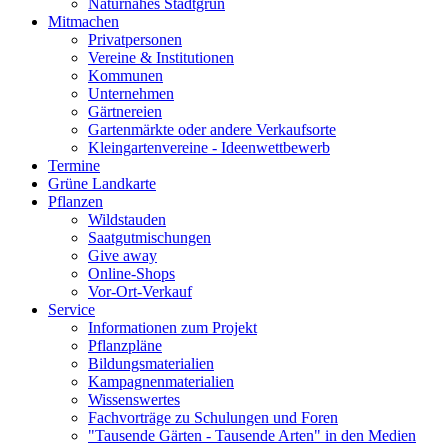
Naturnahes Stadtgrün
Mitmachen
Privatpersonen
Vereine & Institutionen
Kommunen
Unternehmen
Gärtnereien
Gartenmärkte oder andere Verkaufsorte
Kleingartenvereine - Ideenwettbewerb
Termine
Grüne Landkarte
Pflanzen
Wildstauden
Saatgutmischungen
Give away
Online-Shops
Vor-Ort-Verkauf
Service
Informationen zum Projekt
Pflanzpläne
Bildungsmaterialien
Kampagnenmaterialien
Wissenswertes
Fachvorträge zu Schulungen und Foren
"Tausende Gärten - Tausende Arten" in den Medien