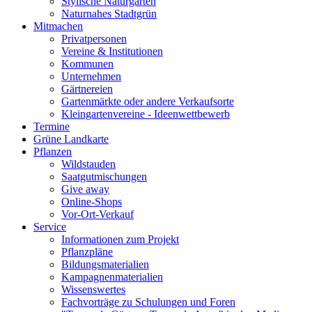
Stylische Naturgärten
Naturnahes Stadtgrün
Mitmachen
Privatpersonen
Vereine & Institutionen
Kommunen
Unternehmen
Gärtnereien
Gartenmärkte oder andere Verkaufsorte
Kleingartenvereine - Ideenwettbewerb
Termine
Grüne Landkarte
Pflanzen
Wildstauden
Saatgutmischungen
Give away
Online-Shops
Vor-Ort-Verkauf
Service
Informationen zum Projekt
Pflanzpläne
Bildungsmaterialien
Kampagnenmaterialien
Wissenswertes
Fachvorträge zu Schulungen und Foren