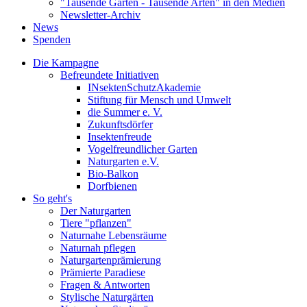
"Tausende Gärten - Tausende Arten" in den Medien
Newsletter-Archiv
News
Spenden
Die Kampagne
Befreundete Initiativen
INsektenSchutzAkademie
Stiftung für Mensch und Umwelt
die Summer e. V.
Zukunftsdörfer
Insektenfreude
Vogelfreundlicher Garten
Naturgarten e.V.
Bio-Balkon
Dorfbienen
So geht's
Der Naturgarten
Tiere "pflanzen"
Naturnahe Lebensräume
Naturnah pflegen
Naturgartenprämierung
Prämierte Paradiese
Fragen & Antworten
Stylische Naturgärten