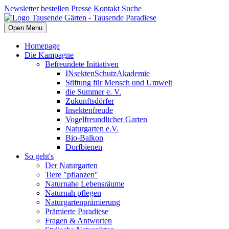
Newsletter bestellen
Presse
Kontakt
Suche
Open Menu
Homepage
Die Kampagne
Befreundete Initiativen
INsektenSchutzAkademie
Stiftung für Mensch und Umwelt
die Summer e. V.
Zukunftsdörfer
Insektenfreude
Vogelfreundlicher Garten
Naturgarten e.V.
Bio-Balkon
Dorfbienen
So geht's
Der Naturgarten
Tiere "pflanzen"
Naturnahe Lebensräume
Naturnah pflegen
Naturgartenprämierung
Prämierte Paradiese
Fragen & Antworten