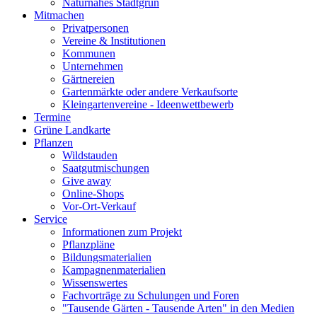
Naturnahes Stadtgrün
Mitmachen
Privatpersonen
Vereine & Institutionen
Kommunen
Unternehmen
Gärtnereien
Gartenmärkte oder andere Verkaufsorte
Kleingartenvereine - Ideenwettbewerb
Termine
Grüne Landkarte
Pflanzen
Wildstauden
Saatgutmischungen
Give away
Online-Shops
Vor-Ort-Verkauf
Service
Informationen zum Projekt
Pflanzpläne
Bildungsmaterialien
Kampagnenmaterialien
Wissenswertes
Fachvorträge zu Schulungen und Foren
"Tausende Gärten - Tausende Arten" in den Medien