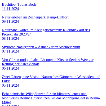
Buchtipp: Tobias Bode
11.11.2024
Natur erleben im Zechenpark Kamp-Lintfort
09.11.2024
Naturnahe Gärten im Kleingartenverein: Rückblick auf das
Projektjahr 2023/24
08.11.2024
Stylische Naturgärten – Ästhetik trifft Artenreichtum
07.11.2024
Von Gärten und globalen Lösungen: Kirsten Seglers Weg zur
Rettung der Artenvielfalt
06.11.2024
Zwei Gärten, eine Vision: Naturnahes Gärtnern in Wiesbaden und
Fulda
05.11.2024
Echt heimische Wildpflanzen für ein klimaresilientes und
biodiverses Berlin: Unterstützen Sie das Monbijou-Beet in Berlin-
Mitte!