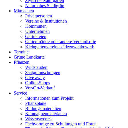
Stylische Naturgärten
Naturnahes Stadtgrün
Mitmachen
Privatpersonen
Vereine & Institutionen
Kommunen
Unternehmen
Gärtnereien
Gartenmärkte oder andere Verkaufsorte
Kleingartenvereine - Ideenwettbewerb
Termine
Grüne Landkarte
Pflanzen
Wildstauden
Saatgutmischungen
Give away
Online-Shops
Vor-Ort-Verkauf
Service
Informationen zum Projekt
Pflanzpläne
Bildungsmaterialien
Kampagnenmaterialien
Wissenswertes
Fachvorträge zu Schulungen und Foren