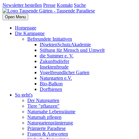
Newsletter bestellen
Presse
Kontakt
Suche
Open Menu
Homepage
Die Kampagne
Befreundete Initiativen
INsektenSchutzAkademie
Stiftung für Mensch und Umwelt
die Summer e. V.
Zukunftsdörfer
Insektenfreude
Vogelfreundlicher Garten
Naturgarten e.V.
Bio-Balkon
Dorfbienen
So geht's
Der Naturgarten
Tiere "pflanzen"
Naturnahe Lebensräume
Naturnah pflegen
Naturgartenprämierung
Prämierte Paradiese
Fragen & Antworten