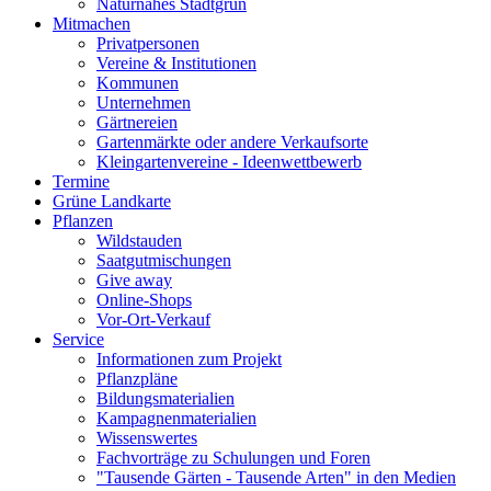
Naturnahes Stadtgrün
Mitmachen
Privatpersonen
Vereine & Institutionen
Kommunen
Unternehmen
Gärtnereien
Gartenmärkte oder andere Verkaufsorte
Kleingartenvereine - Ideenwettbewerb
Termine
Grüne Landkarte
Pflanzen
Wildstauden
Saatgutmischungen
Give away
Online-Shops
Vor-Ort-Verkauf
Service
Informationen zum Projekt
Pflanzpläne
Bildungsmaterialien
Kampagnenmaterialien
Wissenswertes
Fachvorträge zu Schulungen und Foren
"Tausende Gärten - Tausende Arten" in den Medien