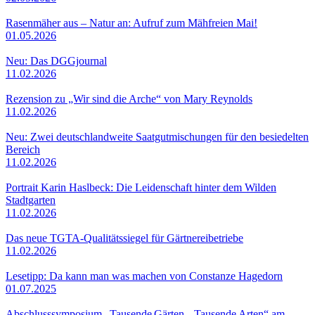
Rasenmäher aus – Natur an: Aufruf zum Mähfreien Mai!
01.05.2026
Neu: Das DGGjournal
11.02.2026
Rezension zu „Wir sind die Arche“ von Mary Reynolds
11.02.2026
Neu: Zwei deutschlandweite Saatgutmischungen für den besiedelten
Bereich
11.02.2026
Portrait Karin Haslbeck: Die Leidenschaft hinter dem Wilden
Stadtgarten
11.02.2026
Das neue TGTA-Qualitätssiegel für Gärtnereibetriebe
11.02.2026
Lesetipp: Da kann man was machen von Constanze Hagedorn
01.07.2025
Abschlusssymposium „Tausende Gärten – Tausende Arten“ am