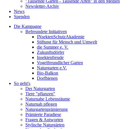
"Tausende Gärten - Tausende Arten" in den Medien
Newsletter-Archiv
News
Spenden
Die Kampagne
Befreundete Initiativen
INsektenSchutzAkademie
Stiftung für Mensch und Umwelt
die Summer e. V.
Zukunftsdörfer
Insektenfreude
Vogelfreundlicher Garten
Naturgarten e.V.
Bio-Balkon
Dorfbienen
So geht's
Der Naturgarten
Tiere "pflanzen"
Naturnahe Lebensräume
Naturnah pflegen
Naturgartenprämierung
Prämierte Paradiese
Fragen & Antworten
Stylische Naturgärten