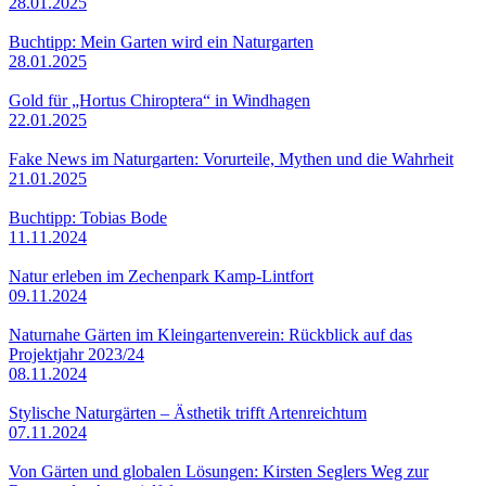
28.01.2025
Buchtipp: Mein Garten wird ein Naturgarten
28.01.2025
Gold für „Hortus Chiroptera“ in Windhagen
22.01.2025
Fake News im Naturgarten: Vorurteile, Mythen und die Wahrheit
21.01.2025
Buchtipp: Tobias Bode
11.11.2024
Natur erleben im Zechenpark Kamp-Lintfort
09.11.2024
Naturnahe Gärten im Kleingartenverein: Rückblick auf das
Projektjahr 2023/24
08.11.2024
Stylische Naturgärten – Ästhetik trifft Artenreichtum
07.11.2024
Von Gärten und globalen Lösungen: Kirsten Seglers Weg zur