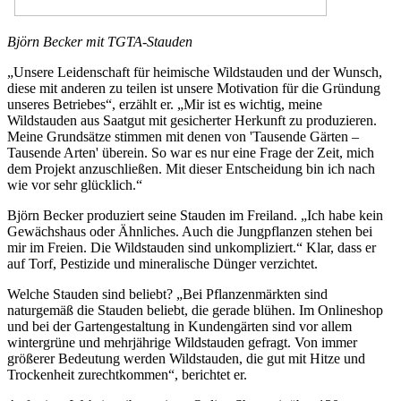
Björn Becker mit TGTA-Stauden
„Unsere Leidenschaft für heimische Wildstauden und der Wunsch,
diese mit anderen zu teilen ist unsere Motivation für die Gründung
unseres Betriebes“, erzählt er. „Mir ist es wichtig, meine
Wildstauden aus Saatgut mit gesicherter Herkunft zu produzieren.
Meine Grundsätze stimmen mit denen von 'Tausende Gärten –
Tausende Arten' überein. So war es nur eine Frage der Zeit, mich
dem Projekt anzuschließen. Mit dieser Entscheidung bin ich nach
wie vor sehr glücklich.“
Björn Becker produziert seine Stauden im Freiland. „Ich habe kein
Gewächshaus oder Ähnliches. Auch die Jungpflanzen stehen bei
mir im Freien. Die Wildstauden sind unkompliziert.“ Klar, dass er
auf Torf, Pestizide und mineralische Dünger verzichtet.
Welche Stauden sind beliebt? „Bei Pflanzenmärkten sind
naturgemäß die Stauden beliebt, die gerade blühen. Im Onlineshop
und bei der Gartengestaltung in Kundengärten sind vor allem
wintergrüne und mehrjährige Wildstauden gefragt. Von immer
größerer Bedeutung werden Wildstauden, die gut mit Hitze und
Trockenheit zurechtkommen“, berichtet er.