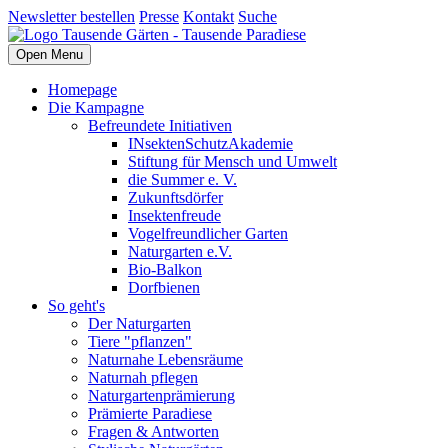
Newsletter bestellen
Presse
Kontakt
Suche
Open Menu
Homepage
Die Kampagne
Befreundete Initiativen
INsektenSchutzAkademie
Stiftung für Mensch und Umwelt
die Summer e. V.
Zukunftsdörfer
Insektenfreude
Vogelfreundlicher Garten
Naturgarten e.V.
Bio-Balkon
Dorfbienen
So geht's
Der Naturgarten
Tiere "pflanzen"
Naturnahe Lebensräume
Naturnah pflegen
Naturgartenprämierung
Prämierte Paradiese
Fragen & Antworten