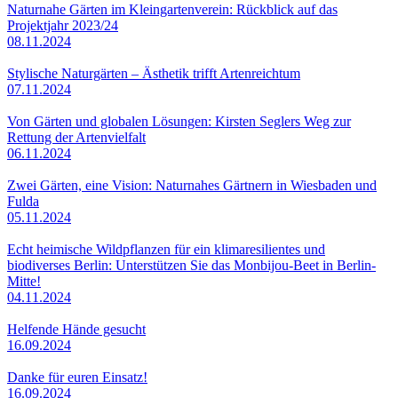
Naturnahe Gärten im Kleingartenverein: Rückblick auf das
Projektjahr 2023/24
08.11.2024
Stylische Naturgärten – Ästhetik trifft Artenreichtum
07.11.2024
Von Gärten und globalen Lösungen: Kirsten Seglers Weg zur
Rettung der Artenvielfalt
06.11.2024
Zwei Gärten, eine Vision: Naturnahes Gärtnern in Wiesbaden und
Fulda
05.11.2024
Echt heimische Wildpflanzen für ein klimaresilientes und
biodiverses Berlin: Unterstützen Sie das Monbijou-Beet in Berlin-
Mitte!
04.11.2024
Helfende Hände gesucht
16.09.2024
Danke für euren Einsatz!
16.09.2024