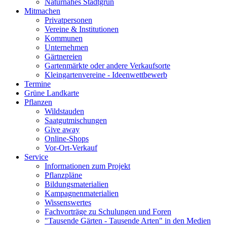
Naturnahes Stadtgrün
Mitmachen
Privatpersonen
Vereine & Institutionen
Kommunen
Unternehmen
Gärtnereien
Gartenmärkte oder andere Verkaufsorte
Kleingartenvereine - Ideenwettbewerb
Termine
Grüne Landkarte
Pflanzen
Wildstauden
Saatgutmischungen
Give away
Online-Shops
Vor-Ort-Verkauf
Service
Informationen zum Projekt
Pflanzpläne
Bildungsmaterialien
Kampagnenmaterialien
Wissenswertes
Fachvorträge zu Schulungen und Foren
"Tausende Gärten - Tausende Arten" in den Medien