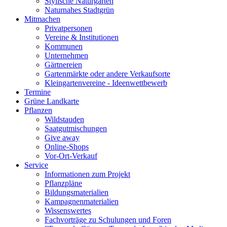
Stylische Naturgärten
Naturnahes Stadtgrün
Mitmachen
Privatpersonen
Vereine & Institutionen
Kommunen
Unternehmen
Gärtnereien
Gartenmärkte oder andere Verkaufsorte
Kleingartenvereine - Ideenwettbewerb
Termine
Grüne Landkarte
Pflanzen
Wildstauden
Saatgutmischungen
Give away
Online-Shops
Vor-Ort-Verkauf
Service
Informationen zum Projekt
Pflanzpläne
Bildungsmaterialien
Kampagnenmaterialien
Wissenswertes
Fachvorträge zu Schulungen und Foren