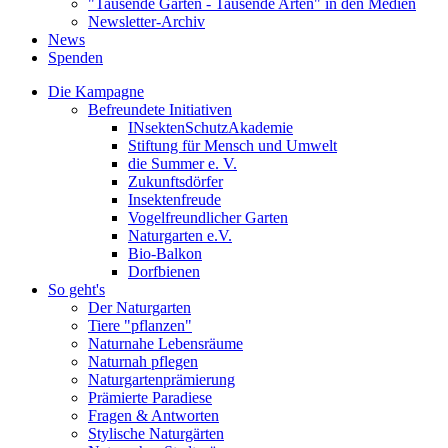
"Tausende Gärten - Tausende Arten" in den Medien
Newsletter-Archiv
News
Spenden
Die Kampagne
Befreundete Initiativen
INsektenSchutzAkademie
Stiftung für Mensch und Umwelt
die Summer e. V.
Zukunftsdörfer
Insektenfreude
Vogelfreundlicher Garten
Naturgarten e.V.
Bio-Balkon
Dorfbienen
So geht's
Der Naturgarten
Tiere "pflanzen"
Naturnahe Lebensräume
Naturnah pflegen
Naturgartenprämierung
Prämierte Paradiese
Fragen & Antworten
Stylische Naturgärten