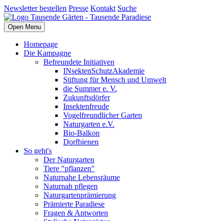
Newsletter bestellen
Presse
Kontakt
Suche
Open Menu
Homepage
Die Kampagne
Befreundete Initiativen
INsektenSchutzAkademie
Stiftung für Mensch und Umwelt
die Summer e. V.
Zukunftsdörfer
Insektenfreude
Vogelfreundlicher Garten
Naturgarten e.V.
Bio-Balkon
Dorfbienen
So geht's
Der Naturgarten
Tiere "pflanzen"
Naturnahe Lebensräume
Naturnah pflegen
Naturgartenprämierung
Prämierte Paradiese
Fragen & Antworten