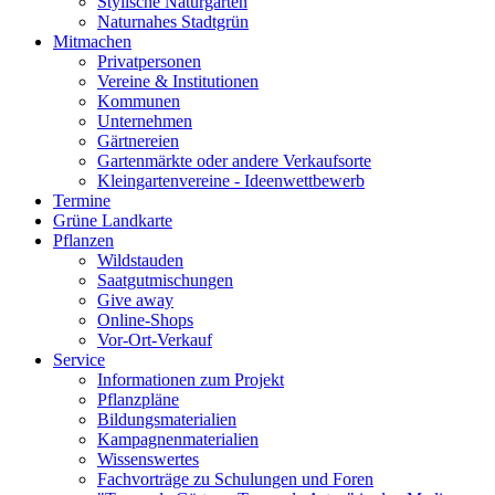
Stylische Naturgärten
Naturnahes Stadtgrün
Mitmachen
Privatpersonen
Vereine & Institutionen
Kommunen
Unternehmen
Gärtnereien
Gartenmärkte oder andere Verkaufsorte
Kleingartenvereine - Ideenwettbewerb
Termine
Grüne Landkarte
Pflanzen
Wildstauden
Saatgutmischungen
Give away
Online-Shops
Vor-Ort-Verkauf
Service
Informationen zum Projekt
Pflanzpläne
Bildungsmaterialien
Kampagnenmaterialien
Wissenswertes
Fachvorträge zu Schulungen und Foren