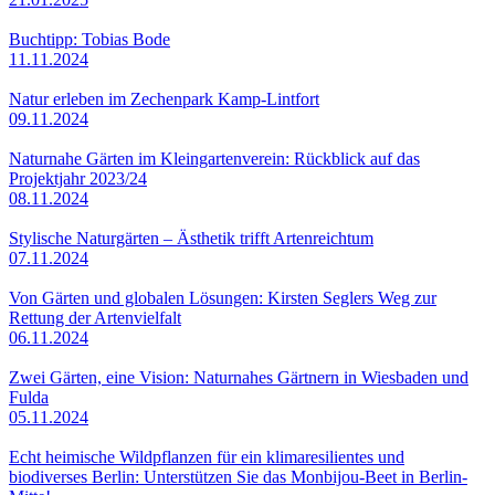
Buchtipp: Tobias Bode
11.11.2024
Natur erleben im Zechenpark Kamp-Lintfort
09.11.2024
Naturnahe Gärten im Kleingartenverein: Rückblick auf das
Projektjahr 2023/24
08.11.2024
Stylische Naturgärten – Ästhetik trifft Artenreichtum
07.11.2024
Von Gärten und globalen Lösungen: Kirsten Seglers Weg zur
Rettung der Artenvielfalt
06.11.2024
Zwei Gärten, eine Vision: Naturnahes Gärtnern in Wiesbaden und
Fulda
05.11.2024
Echt heimische Wildpflanzen für ein klimaresilientes und
biodiverses Berlin: Unterstützen Sie das Monbijou-Beet in Berlin-