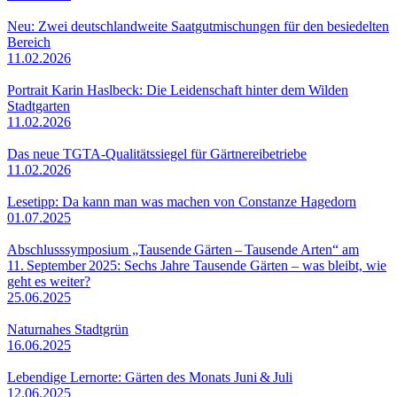
Neu: Zwei deutschlandweite Saatgutmischungen für den besiedelten
Bereich
11.02.2026
Portrait Karin Haslbeck: Die Leidenschaft hinter dem Wilden
Stadtgarten
11.02.2026
Das neue TGTA-Qualitätssiegel für Gärtnereibetriebe
11.02.2026
Lesetipp: Da kann man was machen von Constanze Hagedorn
01.07.2025
Abschlusssymposium „Tausende Gärten – Tausende Arten“ am
11. September 2025: Sechs Jahre Tausende Gärten – was bleibt, wie
geht es weiter?
25.06.2025
Naturnahes Stadtgrün
16.06.2025
Lebendige Lernorte: Gärten des Monats Juni & Juli
12.06.2025