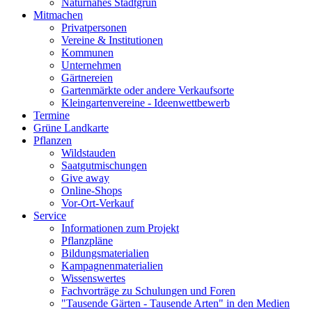
Naturnahes Stadtgrün
Mitmachen
Privatpersonen
Vereine & Institutionen
Kommunen
Unternehmen
Gärtnereien
Gartenmärkte oder andere Verkaufsorte
Kleingartenvereine - Ideenwettbewerb
Termine
Grüne Landkarte
Pflanzen
Wildstauden
Saatgutmischungen
Give away
Online-Shops
Vor-Ort-Verkauf
Service
Informationen zum Projekt
Pflanzpläne
Bildungsmaterialien
Kampagnenmaterialien
Wissenswertes
Fachvorträge zu Schulungen und Foren
"Tausende Gärten - Tausende Arten" in den Medien