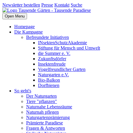
Newsletter bestellen
Presse
Kontakt
Suche
Open Menu
Homepage
Die Kampagne
Befreundete Initiativen
INsektenSchutzAkademie
Stiftung für Mensch und Umwelt
die Summer e. V.
Zukunftsdörfer
Insektenfreude
Vogelfreundlicher Garten
Naturgarten e.V.
Bio-Balkon
Dorfbienen
So geht's
Der Naturgarten
Tiere "pflanzen"
Naturnahe Lebensräume
Naturnah pflegen
Naturgartenprämierung
Prämierte Paradiese
Fragen & Antworten