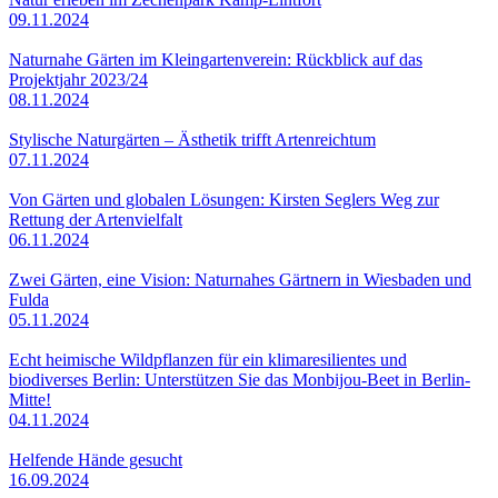
09.11.2024
Naturnahe Gärten im Kleingartenverein: Rückblick auf das
Projektjahr 2023/24
08.11.2024
Stylische Naturgärten – Ästhetik trifft Artenreichtum
07.11.2024
Von Gärten und globalen Lösungen: Kirsten Seglers Weg zur
Rettung der Artenvielfalt
06.11.2024
Zwei Gärten, eine Vision: Naturnahes Gärtnern in Wiesbaden und
Fulda
05.11.2024
Echt heimische Wildpflanzen für ein klimaresilientes und
biodiverses Berlin: Unterstützen Sie das Monbijou-Beet in Berlin-
Mitte!
04.11.2024
Helfende Hände gesucht
16.09.2024