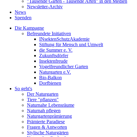
"Tausende Gärten - Tausende Arten" in den Medien
Newsletter-Archiv
News
Spenden
Die Kampagne
Befreundete Initiativen
INsektenSchutzAkademie
Stiftung für Mensch und Umwelt
die Summer e. V.
Zukunftsdörfer
Insektenfreude
Vogelfreundlicher Garten
Naturgarten e.V.
Bio-Balkon
Dorfbienen
So geht's
Der Naturgarten
Tiere "pflanzen"
Naturnahe Lebensräume
Naturnah pflegen
Naturgartenprämierung
Prämierte Paradiese
Fragen & Antworten
Stylische Naturgärten