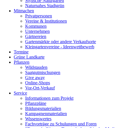
Stylische Naturgärten
Naturnahes Stadtgrün
Mitmachen
Privatpersonen
Vereine & Institutionen
Kommunen
Unternehmen
Gärtnereien
Gartenmärkte oder andere Verkaufsorte
Kleingartenvereine - Ideenwettbewerb
Termine
Grüne Landkarte
Pflanzen
Wildstauden
Saatgutmischungen
Give away
Online-Shops
Vor-Ort-Verkauf
Service
Informationen zum Projekt
Pflanzpläne
Bildungsmaterialien
Kampagnenmaterialien
Wissenswertes
Fachvorträge zu Schulungen und Foren