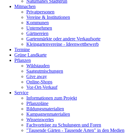
Naturnahes Stadtgrün
Mitmachen
Privatpersonen
Vereine & Institutionen
Kommunen
Unternehmen
Gärtnereien
Gartenmärkte oder andere Verkaufsorte
Kleingartenvereine - Ideenwettbewerb
Termine
Grüne Landkarte
Pflanzen
Wildstauden
Saatgutmischungen
Give away
Online-Shops
Vor-Ort-Verkauf
Service
Informationen zum Projekt
Pflanzpläne
Bildungsmaterialien
Kampagnenmaterialien
Wissenswertes
Fachvorträge zu Schulungen und Foren
"Tausende Gärten - Tausende Arten" in den Medien