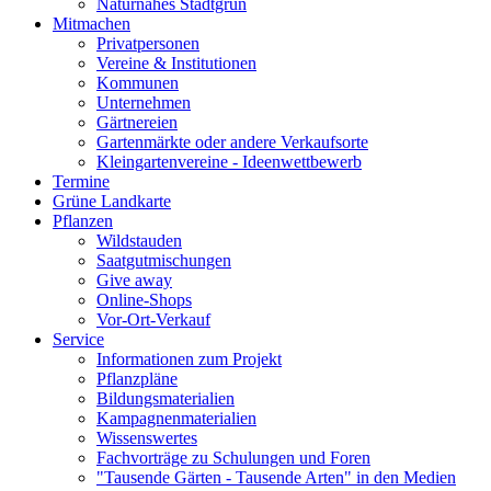
Naturnahes Stadtgrün
Mitmachen
Privatpersonen
Vereine & Institutionen
Kommunen
Unternehmen
Gärtnereien
Gartenmärkte oder andere Verkaufsorte
Kleingartenvereine - Ideenwettbewerb
Termine
Grüne Landkarte
Pflanzen
Wildstauden
Saatgutmischungen
Give away
Online-Shops
Vor-Ort-Verkauf
Service
Informationen zum Projekt
Pflanzpläne
Bildungsmaterialien
Kampagnenmaterialien
Wissenswertes
Fachvorträge zu Schulungen und Foren
"Tausende Gärten - Tausende Arten" in den Medien