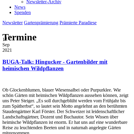
Newsletter-Archiv
News
Spenden
Newsletter
Gartenprämierung
Prämierte Paradiese
Termine
17
Sep
2021
BUGA-Talk: Hingucker - Gartenbilder mit
heimischen Wildpflanzen
Ob Glockenblumen, blauer Wiesensalbei oder Purpurklee. Wie
schön Gärten mit heimischen Wildpflanzen aussehen können, zeigt
uns Peter Steiger. „Es soll durchgeblüht werden vom Frühjahr bis
zum Spätherbst“, so lautet sein Motto angelehnt an den berühmten
Staudengärtner Karl Förster. Der Schweizer ist leidenschaftlicher
Landschaftsgärtner, Dozent und Buchautor. Sein Wissen über
heimische Wildpflanzen ist enorm. Er hat uns auf eine wunderbare
Reise zu leuchtenden Beeten und in naturnah angelegte Gärten
mitgenommen.