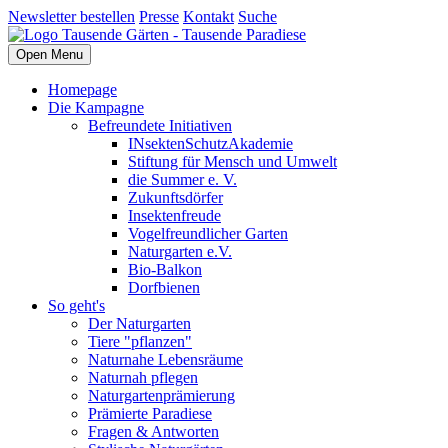
Newsletter bestellen
Presse
Kontakt
Suche
Open Menu
Homepage
Die Kampagne
Befreundete Initiativen
INsektenSchutzAkademie
Stiftung für Mensch und Umwelt
die Summer e. V.
Zukunftsdörfer
Insektenfreude
Vogelfreundlicher Garten
Naturgarten e.V.
Bio-Balkon
Dorfbienen
So geht's
Der Naturgarten
Tiere "pflanzen"
Naturnahe Lebensräume
Naturnah pflegen
Naturgartenprämierung
Prämierte Paradiese
Fragen & Antworten