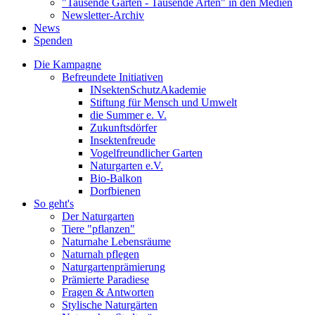
"Tausende Gärten - Tausende Arten" in den Medien
Newsletter-Archiv
News
Spenden
Die Kampagne
Befreundete Initiativen
INsektenSchutzAkademie
Stiftung für Mensch und Umwelt
die Summer e. V.
Zukunftsdörfer
Insektenfreude
Vogelfreundlicher Garten
Naturgarten e.V.
Bio-Balkon
Dorfbienen
So geht's
Der Naturgarten
Tiere "pflanzen"
Naturnahe Lebensräume
Naturnah pflegen
Naturgartenprämierung
Prämierte Paradiese
Fragen & Antworten
Stylische Naturgärten