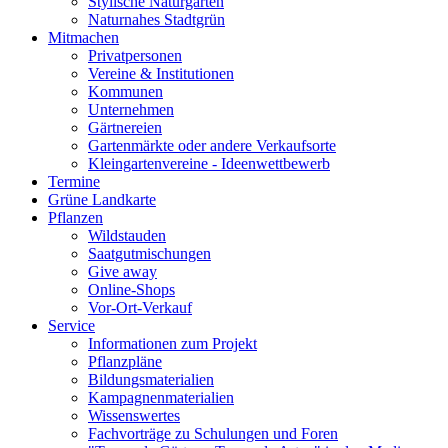
Stylische Naturgärten
Naturnahes Stadtgrün
Mitmachen
Privatpersonen
Vereine & Institutionen
Kommunen
Unternehmen
Gärtnereien
Gartenmärkte oder andere Verkaufsorte
Kleingartenvereine - Ideenwettbewerb
Termine
Grüne Landkarte
Pflanzen
Wildstauden
Saatgutmischungen
Give away
Online-Shops
Vor-Ort-Verkauf
Service
Informationen zum Projekt
Pflanzpläne
Bildungsmaterialien
Kampagnenmaterialien
Wissenswertes
Fachvorträge zu Schulungen und Foren