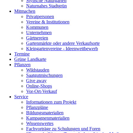
Stylische Naturgärten
Naturnahes Stadtgrün
Mitmachen
Privatpersonen
Vereine & Institutionen
Kommunen
Unternehmen
Gärtnereien
Gartenmärkte oder andere Verkaufsorte
Kleingartenvereine - Ideenwettbewerb
Termine
Grüne Landkarte
Pflanzen
Wildstauden
Saatgutmischungen
Give away
Online-Shops
Vor-Ort-Verkauf
Service
Informationen zum Projekt
Pflanzpläne
Bildungsmaterialien
Kampagnenmaterialien
Wissenswertes
Fachvorträge zu Schulungen und Foren