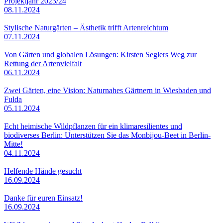
Projektjahr 2023/24
08.11.2024
Stylische Naturgärten – Ästhetik trifft Artenreichtum
07.11.2024
Von Gärten und globalen Lösungen: Kirsten Seglers Weg zur
Rettung der Artenvielfalt
06.11.2024
Zwei Gärten, eine Vision: Naturnahes Gärtnern in Wiesbaden und
Fulda
05.11.2024
Echt heimische Wildpflanzen für ein klimaresilientes und
biodiverses Berlin: Unterstützen Sie das Monbijou-Beet in Berlin-
Mitte!
04.11.2024
Helfende Hände gesucht
16.09.2024
Danke für euren Einsatz!
16.09.2024