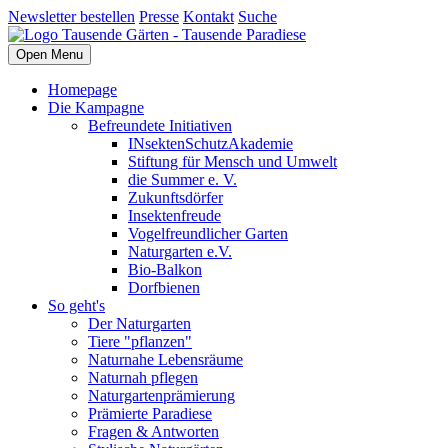
Newsletter bestellen
Presse
Kontakt
Suche
Open Menu
Homepage
Die Kampagne
Befreundete Initiativen
INsektenSchutzAkademie
Stiftung für Mensch und Umwelt
die Summer e. V.
Zukunftsdörfer
Insektenfreude
Vogelfreundlicher Garten
Naturgarten e.V.
Bio-Balkon
Dorfbienen
So geht's
Der Naturgarten
Tiere "pflanzen"
Naturnahe Lebensräume
Naturnah pflegen
Naturgartenprämierung
Prämierte Paradiese
Fragen & Antworten