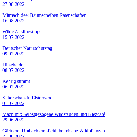
27.08.2022
Mitmachidee: Baumscheiben-Patenschaften
16.08.2022
Wilde Ausflugstipps
15.07.2022
Deutscher Naturschutztag
09.07.2022
Hitzehelden
08.07.2022
Kehrig summt
06.07.2022
Silberschatz in Elsterwerda
01.07.2022
Mach mit: Selbstgezogene Wildstauden und Kiezcafé
29.06.2022
Gärtnerei Umbach empfiehlt heimische Wildpflanzen
21.06.2022