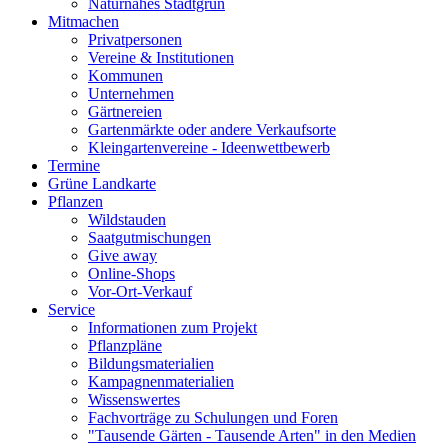
Naturnahes Stadtgrün
Mitmachen
Privatpersonen
Vereine & Institutionen
Kommunen
Unternehmen
Gärtnereien
Gartenmärkte oder andere Verkaufsorte
Kleingartenvereine - Ideenwettbewerb
Termine
Grüne Landkarte
Pflanzen
Wildstauden
Saatgutmischungen
Give away
Online-Shops
Vor-Ort-Verkauf
Service
Informationen zum Projekt
Pflanzpläne
Bildungsmaterialien
Kampagnenmaterialien
Wissenswertes
Fachvorträge zu Schulungen und Foren
"Tausende Gärten - Tausende Arten" in den Medien