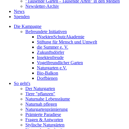
"Tausende Gärten - Tausende Arten" in den Medien
Newsletter-Archiv
News
Spenden
Die Kampagne
Befreundete Initiativen
INsektenSchutzAkademie
Stiftung für Mensch und Umwelt
die Summer e. V.
Zukunftsdörfer
Insektenfreude
Vogelfreundlicher Garten
Naturgarten e.V.
Bio-Balkon
Dorfbienen
So geht's
Der Naturgarten
Tiere "pflanzen"
Naturnahe Lebensräume
Naturnah pflegen
Naturgartenprämierung
Prämierte Paradiese
Fragen & Antworten
Stylische Naturgärten