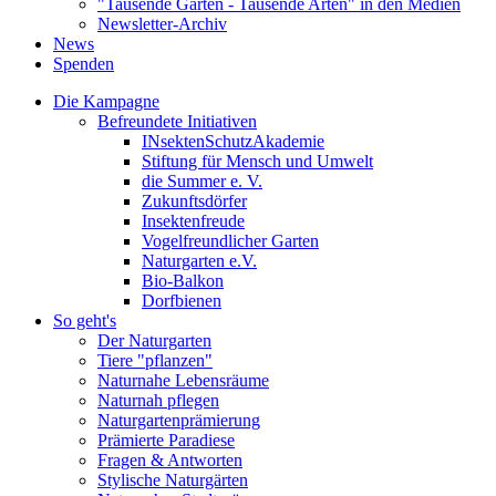
"Tausende Gärten - Tausende Arten" in den Medien
Newsletter-Archiv
News
Spenden
Die Kampagne
Befreundete Initiativen
INsektenSchutzAkademie
Stiftung für Mensch und Umwelt
die Summer e. V.
Zukunftsdörfer
Insektenfreude
Vogelfreundlicher Garten
Naturgarten e.V.
Bio-Balkon
Dorfbienen
So geht's
Der Naturgarten
Tiere "pflanzen"
Naturnahe Lebensräume
Naturnah pflegen
Naturgartenprämierung
Prämierte Paradiese
Fragen & Antworten
Stylische Naturgärten