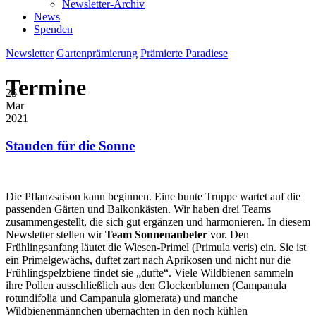
Newsletter-Archiv
News
Spenden
Newsletter
Gartenprämierung
Prämierte Paradiese
Termine
25
Mar
2021
Stauden für die Sonne
Die Pflanzsaison kann beginnen. Eine bunte Truppe wartet auf die
passenden Gärten und Balkonkästen. Wir haben drei Teams
zusammengestellt, die sich gut ergänzen und harmonieren. In diesem
Newsletter stellen wir
Team Sonnenanbeter
vor. Den
Frühlingsanfang läutet die Wiesen-Primel (Primula veris) ein. Sie ist
ein Primelgewächs, duftet zart nach Aprikosen und nicht nur die
Frühlingspelzbiene findet sie „dufte“. Viele Wildbienen sammeln
ihre Pollen ausschließlich aus den Glockenblumen (Campanula
rotundifolia und Campanula glomerata) und manche
Wildbienenmännchen übernachten in den noch kühlen