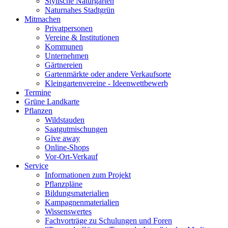
Stylische Naturgärten
Naturnahes Stadtgrün
Mitmachen
Privatpersonen
Vereine & Institutionen
Kommunen
Unternehmen
Gärtnereien
Gartenmärkte oder andere Verkaufsorte
Kleingartenvereine - Ideenwettbewerb
Termine
Grüne Landkarte
Pflanzen
Wildstauden
Saatgutmischungen
Give away
Online-Shops
Vor-Ort-Verkauf
Service
Informationen zum Projekt
Pflanzpläne
Bildungsmaterialien
Kampagnenmaterialien
Wissenswertes
Fachvorträge zu Schulungen und Foren