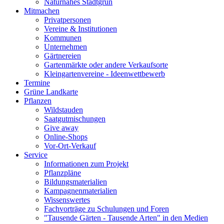
Naturnahes Stadtgrün
Mitmachen
Privatpersonen
Vereine & Institutionen
Kommunen
Unternehmen
Gärtnereien
Gartenmärkte oder andere Verkaufsorte
Kleingartenvereine - Ideenwettbewerb
Termine
Grüne Landkarte
Pflanzen
Wildstauden
Saatgutmischungen
Give away
Online-Shops
Vor-Ort-Verkauf
Service
Informationen zum Projekt
Pflanzpläne
Bildungsmaterialien
Kampagnenmaterialien
Wissenswertes
Fachvorträge zu Schulungen und Foren
"Tausende Gärten - Tausende Arten" in den Medien