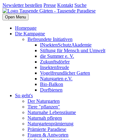
Newsletter bestellen
Presse
Kontakt
Suche
Open Menu
Homepage
Die Kampagne
Befreundete Initiativen
INsektenSchutzAkademie
Stiftung für Mensch und Umwelt
die Summer e. V.
Zukunftsdörfer
Insektenfreude
Vogelfreundlicher Garten
Naturgarten e.V.
Bio-Balkon
Dorfbienen
So geht's
Der Naturgarten
Tiere "pflanzen"
Naturnahe Lebensräume
Naturnah pflegen
Naturgartenprämierung
Prämierte Paradiese
Fragen & Antworten