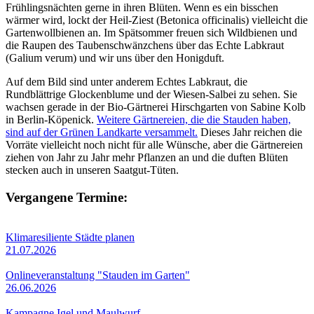
Frühlingsnächten gerne in ihren Blüten. Wenn es ein bisschen
wärmer wird, lockt der Heil-Ziest (Betonica officinalis) vielleicht die
Gartenwollbienen an. Im Spätsommer freuen sich Wildbienen und
die Raupen des Taubenschwänzchens über das Echte Labkraut
(Galium verum) und wir uns über den Honigduft.
Auf dem Bild sind unter anderem Echtes Labkraut, die
Rundblättrige Glockenblume und der Wiesen-Salbei zu sehen. Sie
wachsen gerade in der Bio-Gärtnerei Hirschgarten von Sabine Kolb
in Berlin-Köpenick.
Weitere Gärtnereien, die die Stauden haben,
sind auf der Grünen Landkarte versammelt.
Dieses Jahr reichen die
Vorräte vielleicht noch nicht für alle Wünsche, aber die Gärtnereien
ziehen von Jahr zu Jahr mehr Pflanzen an und die duften Blüten
stecken auch in unseren Saatgut-Tüten.
Vergangene Termine:
Klimaresiliente Städte planen
21.07.2026
Onlineveranstaltung "Stauden im Garten"
26.06.2026
Kampagne Igel und Maulwurf