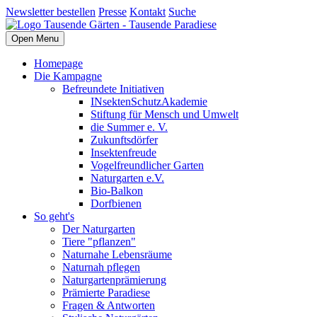
Newsletter bestellen
Presse
Kontakt
Suche
Open Menu
Homepage
Die Kampagne
Befreundete Initiativen
INsektenSchutzAkademie
Stiftung für Mensch und Umwelt
die Summer e. V.
Zukunftsdörfer
Insektenfreude
Vogelfreundlicher Garten
Naturgarten e.V.
Bio-Balkon
Dorfbienen
So geht's
Der Naturgarten
Tiere "pflanzen"
Naturnahe Lebensräume
Naturnah pflegen
Naturgartenprämierung
Prämierte Paradiese
Fragen & Antworten