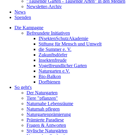
"Tausende Gärten - Tausende Arten" in den Medien
Newsletter-Archiv
News
Spenden
Die Kampagne
Befreundete Initiativen
INsektenSchutzAkademie
Stiftung für Mensch und Umwelt
die Summer e. V.
Zukunftsdörfer
Insektenfreude
Vogelfreundlicher Garten
Naturgarten e.V.
Bio-Balkon
Dorfbienen
So geht's
Der Naturgarten
Tiere "pflanzen"
Naturnahe Lebensräume
Naturnah pflegen
Naturgartenprämierung
Prämierte Paradiese
Fragen & Antworten
Stylische Naturgärten