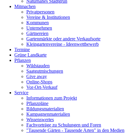
Naturnahes Stadtgrün
Mitmachen
Privatpersonen
Vereine & Institutionen
Kommunen
Unternehmen
Gärtnereien
Gartenmärkte oder andere Verkaufsorte
Kleingartenvereine - Ideenwettbewerb
Termine
Grüne Landkarte
Pflanzen
Wildstauden
Saatgutmischungen
Give away
Online-Shops
Vor-Ort-Verkauf
Service
Informationen zum Projekt
Pflanzpläne
Bildungsmaterialien
Kampagnenmaterialien
Wissenswertes
Fachvorträge zu Schulungen und Foren
"Tausende Gärten - Tausende Arten" in den Medien