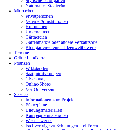
Stylische Naturgärten
Naturnahes Stadtgrün
Mitmachen
Privatpersonen
Vereine & Institutionen
Kommunen
Unternehmen
Gärtnereien
Gartenmärkte oder andere Verkaufsorte
Kleingartenvereine - Ideenwettbewerb
Termine
Grüne Landkarte
Pflanzen
Wildstauden
Saatgutmischungen
Give away
Online-Shops
Vor-Ort-Verkauf
Service
Informationen zum Projekt
Pflanzpläne
Bildungsmaterialien
Kampagnenmaterialien
Wissenswertes
Fachvorträge zu Schulungen und Foren