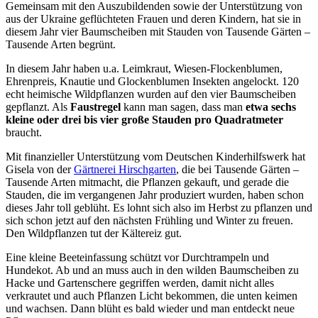
Gemeinsam mit den Auszubildenden sowie der Unterstützung von
aus der Ukraine geflüchteten Frauen und deren Kindern, hat sie in
diesem Jahr vier Baumscheiben mit Stauden von Tausende Gärten –
Tausende Arten begrünt.
In diesem Jahr haben u.a. Leimkraut, Wiesen-Flockenblumen,
Ehrenpreis, Knautie und Glockenblumen Insekten angelockt. 120
echt heimische Wildpflanzen wurden auf den vier Baumscheiben
gepflanzt. Als
Faustregel
kann man sagen, dass man
etwa sechs
kleine oder drei bis vier große Stauden pro Quadratmeter
braucht.
Mit finanzieller Unterstützung vom Deutschen Kinderhilfswerk hat
Gisela von der
Gärtnerei Hirschgarten
, die bei Tausende Gärten –
Tausende Arten mitmacht, die Pflanzen gekauft, und gerade die
Stauden, die im vergangenen Jahr produziert wurden, haben schon
dieses Jahr toll geblüht. Es lohnt sich also im Herbst zu pflanzen und
sich schon jetzt auf den nächsten Frühling und Winter zu freuen.
Den Wildpflanzen tut der Kältereiz gut.
Eine kleine Beeteinfassung schützt vor Durchtrampeln und
Hundekot. Ab und an muss auch in den wilden Baumscheiben zu
Hacke und Gartenschere gegriffen werden, damit nicht alles
verkrautet und auch Pflanzen Licht bekommen, die unten keimen
und wachsen. Dann blüht es bald wieder und man entdeckt neue