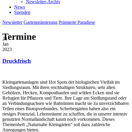
Newsletter-Archiv
News
Spenden
Newsletter
Gartenprämierung
Prämierte Paradiese
Termine
28
Jan
2023
Druckfrisch
Kleingartenanlagen sind Hot Spots der biologischen Vielfalt im
Siedlungsraum. Mit ihren reichhaltigen Strukturen, sehr alten
Gehölzen, Hecken, Komposthaufen und wilden Ecken sind sie
Refugien für Pflanzen und Tiere. Ihre Lage am Siedlungsrand oder
an Verbindungsachsen wie Bahnlinien macht sie zu unverzichtbaren
Teilen eines Biotopverbundes. Schrebergärten haben also ein
riesiges Potenzial, Lebensräume zu schaffen, die in unserer intensiv
genutzten Normallandschaft kaum noch vorkommen. Dieses
Themenheft „Naturnahe Kleingärten“ soll dazu zahlreiche
Anregungen bieten.