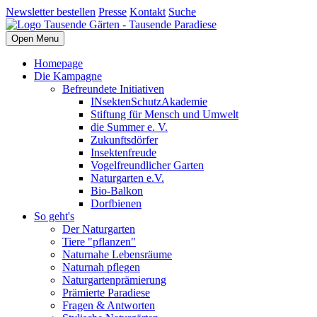
Newsletter bestellen
Presse
Kontakt
Suche
Open Menu
Homepage
Die Kampagne
Befreundete Initiativen
INsektenSchutzAkademie
Stiftung für Mensch und Umwelt
die Summer e. V.
Zukunftsdörfer
Insektenfreude
Vogelfreundlicher Garten
Naturgarten e.V.
Bio-Balkon
Dorfbienen
So geht's
Der Naturgarten
Tiere "pflanzen"
Naturnahe Lebensräume
Naturnah pflegen
Naturgartenprämierung
Prämierte Paradiese
Fragen & Antworten