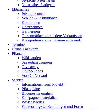
Stylische Naturgärten
Naturnahes Stadtgrün
Mitmachen
Privatpersonen
Vereine & Institutionen
Kommunen
Unternehmen
Gärtnereien
Gartenmärkte oder andere Verkaufsorte
Kleingartenvereine - Ideenwettbewerb
Termine
Grüne Landkarte
Pflanzen
Wildstauden
Saatgutmischungen
Give away
Online-Shops
Vor-Ort-Verkauf
Service
Informationen zum Projekt
Pflanzpläne
Bildungsmaterialien
Kampagnenmaterialien
Wissenswertes
Fachvorträge zu Schulungen und Foren