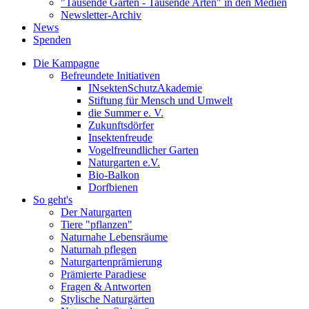
"Tausende Gärten - Tausende Arten" in den Medien
Newsletter-Archiv
News
Spenden
Die Kampagne
Befreundete Initiativen
INsektenSchutzAkademie
Stiftung für Mensch und Umwelt
die Summer e. V.
Zukunftsdörfer
Insektenfreude
Vogelfreundlicher Garten
Naturgarten e.V.
Bio-Balkon
Dorfbienen
So geht's
Der Naturgarten
Tiere "pflanzen"
Naturnahe Lebensräume
Naturnah pflegen
Naturgartenprämierung
Prämierte Paradiese
Fragen & Antworten
Stylische Naturgärten