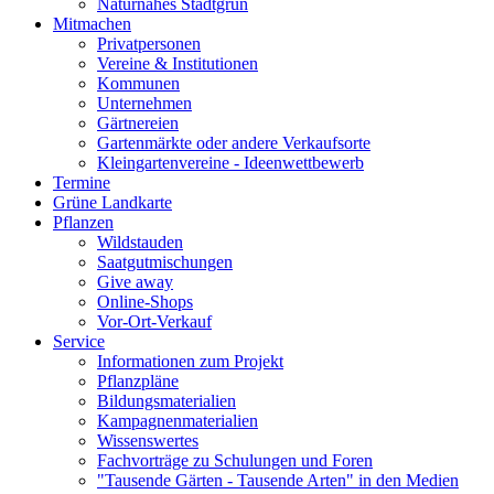
Naturnahes Stadtgrün
Mitmachen
Privatpersonen
Vereine & Institutionen
Kommunen
Unternehmen
Gärtnereien
Gartenmärkte oder andere Verkaufsorte
Kleingartenvereine - Ideenwettbewerb
Termine
Grüne Landkarte
Pflanzen
Wildstauden
Saatgutmischungen
Give away
Online-Shops
Vor-Ort-Verkauf
Service
Informationen zum Projekt
Pflanzpläne
Bildungsmaterialien
Kampagnenmaterialien
Wissenswertes
Fachvorträge zu Schulungen und Foren
"Tausende Gärten - Tausende Arten" in den Medien