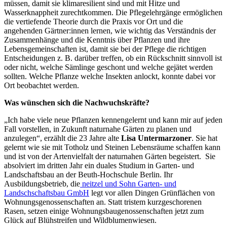
müssen, damit sie klimaresilient sind und mit Hitze und
Wasserknappheit zurechtkommen. Die Pflegelehrgänge ermöglichen
die vertiefende Theorie durch die Praxis vor Ort und die
angehenden Gärtner:innen lernen, wie wichtig das Verständnis der
Zusammenhänge und die Kenntnis über Pflanzen und ihre
Lebensgemeinschaften ist, damit sie bei der Pflege die richtigen
Entscheidungen z. B. darüber treffen, ob ein Rückschnitt sinnvoll ist
oder nicht, welche Sämlinge geschont und welche gejätet werden
sollten. Welche Pflanze welche Insekten anlockt, konnte dabei vor
Ort beobachtet werden.
Was wünschen sich die Nachwuchskräfte?
„Ich habe viele neue Pflanzen kennengelernt und kann mir auf jeden
Fall vorstellen, in Zukunft naturnahe Gärten zu planen und
anzulegen“, erzählt die 23 Jahre alte
Lisa Untermarzoner
. Sie hat
gelernt wie sie mit Totholz und Steinen Lebensräume schaffen kann
und ist von der Artenvielfalt der naturnahen Gärten begeistert. Sie
absolviert im dritten Jahr ein duales Studium in Garten- und
Landschaftsbau an der Beuth-Hochschule Berlin. Ihr
Ausbildungsbetrieb, die
neitzel und Sohn Garten- und
Landschschaftsbau GmbH
legt vor allen Dingen Grünflächen von
Wohnungsgenossenschaften an. Statt tristem kurzgeschorenen
Rasen, setzen einige Wohnungsbaugenossenschaften jetzt zum
Glück auf Blühstreifen und Wildblumenwiesen.