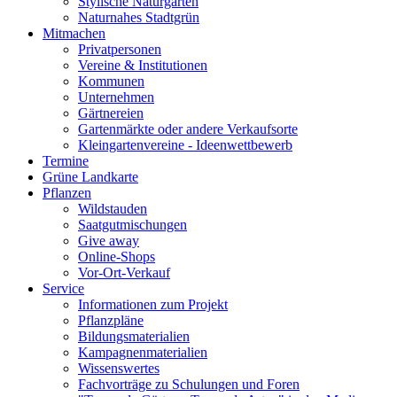
Stylische Naturgärten
Naturnahes Stadtgrün
Mitmachen
Privatpersonen
Vereine & Institutionen
Kommunen
Unternehmen
Gärtnereien
Gartenmärkte oder andere Verkaufsorte
Kleingartenvereine - Ideenwettbewerb
Termine
Grüne Landkarte
Pflanzen
Wildstauden
Saatgutmischungen
Give away
Online-Shops
Vor-Ort-Verkauf
Service
Informationen zum Projekt
Pflanzpläne
Bildungsmaterialien
Kampagnenmaterialien
Wissenswertes
Fachvorträge zu Schulungen und Foren