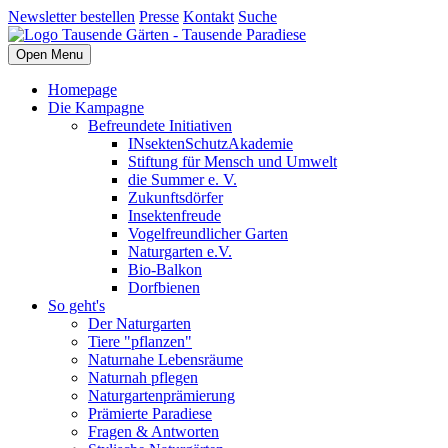
Newsletter bestellen
Presse
Kontakt
Suche
Open Menu
Homepage
Die Kampagne
Befreundete Initiativen
INsektenSchutzAkademie
Stiftung für Mensch und Umwelt
die Summer e. V.
Zukunftsdörfer
Insektenfreude
Vogelfreundlicher Garten
Naturgarten e.V.
Bio-Balkon
Dorfbienen
So geht's
Der Naturgarten
Tiere "pflanzen"
Naturnahe Lebensräume
Naturnah pflegen
Naturgartenprämierung
Prämierte Paradiese
Fragen & Antworten