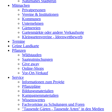
Naturnahes Stadtgrün
Mitmachen
Privatpersonen
Vereine & Institutionen
Kommunen
Unternehmen
Gärtnereien
Gartenmärkte oder andere Verkaufsorte
Kleingartenvereine - Ideenwettbewerb
Termine
Grüne Landkarte
Pflanzen
Wildstauden
Saatgutmischungen
Give away
Online-Shops
Vor-Ort-Verkauf
Service
Informationen zum Projekt
Pflanzpläne
Bildungsmaterialien
Kampagnenmaterialien
Wissenswertes
Fachvorträge zu Schulungen und Foren
"Tausende Gärten - Tausende Arten" in den Medien