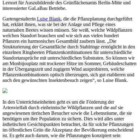
Lernort für Auszubildende des Grünflächenamts Berlin-Mitte und
interessierter GaLaBau Betriebe.
Gartengestalterin
Luise Blank
, die die Pflanzplanung durchgeführt
hat, erklärt ihnen, was sie bei der Anlage und Pflege eines
naturnahen Beetes wissen müssen. Sie weiß, welche Wildpflanzen
welchen Standort brauchen und wie sich aus vielen hundert
Pflanzen ein harmonisches Gesamtbild zaubern lässt. „Die
Strukturierung der Gesamtfläche durch Stahlringe ermöglicht in den
einzelnen Ringbeeten Pflanzenkombinationen für unterschiedliche
Standortansprüche mit unterschiedlichen Substraten. So können wir
am Monbijouplatz mit trockener Hitze im Sommer, Gebäudeschatten
in der Übergangszeit und zugigem Wind ausprobieren, welche
Pflanzenkombinationen optisch überzeugen, sich gut etablieren und
auch den gewünschten Insektenbesuch zeigen“, so Luise Blank.
In den Unterrichtseinheiten geht es um die Förderung der
Artenvielfalt durch einheimische Wildpflanzen und die auf sie
angewiesenen tierischen Besucher sowie die Lebensräume, die sie
benötigen um ihre Population zu sichern. Dies wird alles unter
ästhetischen Gesichtspunkten betrachtet, da für solche Pflanzungen
im öffentlichen Grün die Akzeptanz der Bevölkerung entscheidend
ist. Es geht auch darum, wie die Pflanzungen konzipiert sein