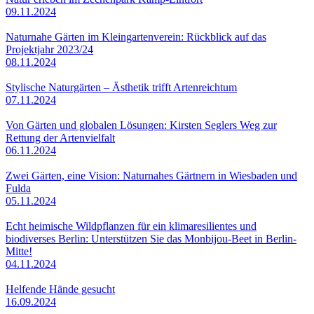
09.11.2024
Naturnahe Gärten im Kleingartenverein: Rückblick auf das
Projektjahr 2023/24
08.11.2024
Stylische Naturgärten – Ästhetik trifft Artenreichtum
07.11.2024
Von Gärten und globalen Lösungen: Kirsten Seglers Weg zur
Rettung der Artenvielfalt
06.11.2024
Zwei Gärten, eine Vision: Naturnahes Gärtnern in Wiesbaden und
Fulda
05.11.2024
Echt heimische Wildpflanzen für ein klimaresilientes und
biodiverses Berlin: Unterstützen Sie das Monbijou-Beet in Berlin-
Mitte!
04.11.2024
Helfende Hände gesucht
16.09.2024