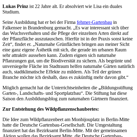
Lukas Prinz
ist 22 Jahre alt. Er absolviert wie Lisa ein duales
Studium.
Seine Ausbildung hat er bei der Firma
fehmer-Gartenbau
in
Falkensee in Brandenburg gemacht. „Es war interessant sich über
das Wuchsverhalten und die Pflege der einzelnen Arten direkt auf
der Pflanzfläche auszutauschen. Hierfür ist in der Praxis sonst keine
Zeit“, findet er. „Naturnahe Grünflächen bringen aus meiner Sicht
eine ganz eigene Ästhetik mit sich, die gerade im urbanen Raum
sehr attraktiv aussehen kann. Zudem eignen sich naturnahe
Pflanzungen gut, um die Biodiversität zu sichern. Als begrünte und
unversiegelte Fläche im Stadtraum helfen naturnahe Gärten natürlich
auch, stadtklimatische Effekte zu mildern. Als Teil der grünen
Branche möchte ich deshalb, dass es zukünftig mehr davon gibt.“
Möglich gemacht hat die Unterrichtseinheiten die
„
Bildungsstiftung
Garten-, Landschafts- und Sportplatzbau“. Die Stiftung hat diese
Saison den Ausbildungsblog zum naturnahen Gärtnern finanziert.
Zur Entstehung des Wildpflanzenschaubeetes:
Die Idee zum Wildpflanzenbeet am Monbijouplatz in Berlin-Mitte
hatte die Deutsche Gartenbau-Gesellschaft. Die Umgestaltung
finanziert hat das Bezirksamt Berlin-Mitte. Mit der gemeinsamen
Aktion wollen das Bezirksamt Mitte, die Deutsche Gartenbau-