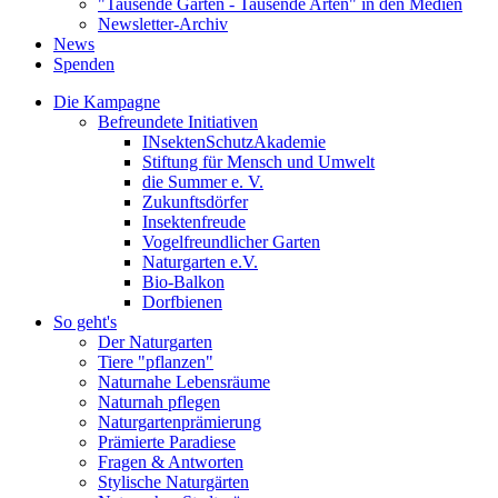
"Tausende Gärten - Tausende Arten" in den Medien
Newsletter-Archiv
News
Spenden
Die Kampagne
Befreundete Initiativen
INsektenSchutzAkademie
Stiftung für Mensch und Umwelt
die Summer e. V.
Zukunftsdörfer
Insektenfreude
Vogelfreundlicher Garten
Naturgarten e.V.
Bio-Balkon
Dorfbienen
So geht's
Der Naturgarten
Tiere "pflanzen"
Naturnahe Lebensräume
Naturnah pflegen
Naturgartenprämierung
Prämierte Paradiese
Fragen & Antworten
Stylische Naturgärten