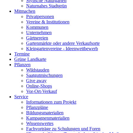
Stylische Naturgärten
Naturnahes Stadtgrün
Mitmachen
Privatpersonen
Vereine & Institutionen
Kommunen
Unternehmen
Gärtnereien
Gartenmärkte oder andere Verkaufsorte
Kleingartenvereine - Ideenwettbewerb
Termine
Grüne Landkarte
Pflanzen
Wildstauden
Saatgutmischungen
Give away
Online-Shops
Vor-Ort-Verkauf
Service
Informationen zum Projekt
Pflanzpläne
Bildungsmaterialien
Kampagnenmaterialien
Wissenswertes
Fachvorträge zu Schulungen und Foren