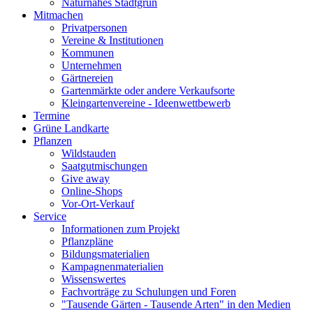
Naturnahes Stadtgrün
Mitmachen
Privatpersonen
Vereine & Institutionen
Kommunen
Unternehmen
Gärtnereien
Gartenmärkte oder andere Verkaufsorte
Kleingartenvereine - Ideenwettbewerb
Termine
Grüne Landkarte
Pflanzen
Wildstauden
Saatgutmischungen
Give away
Online-Shops
Vor-Ort-Verkauf
Service
Informationen zum Projekt
Pflanzpläne
Bildungsmaterialien
Kampagnenmaterialien
Wissenswertes
Fachvorträge zu Schulungen und Foren
"Tausende Gärten - Tausende Arten" in den Medien