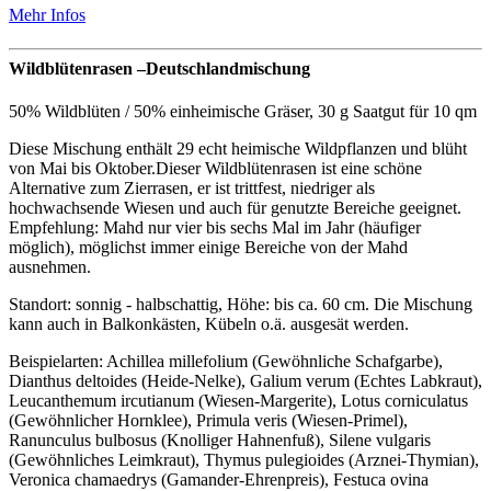
Mehr Infos
Wildblütenrasen –Deutschlandmischung
50% Wildblüten / 50% einheimische Gräser, 30 g Saatgut für 10 qm
Diese Mischung enthält 29 echt heimische Wildpflanzen und blüht
von Mai bis Oktober.Dieser Wildblütenrasen ist eine schöne
Alternative zum Zierrasen, er ist trittfest, niedriger als
hochwachsende Wiesen und auch für genutzte Bereiche geeignet.
Empfehlung: Mahd nur vier bis sechs Mal im Jahr (häufiger
möglich), möglichst immer einige Bereiche von der Mahd
ausnehmen.
Standort: sonnig - halbschattig, Höhe: bis ca. 60 cm. Die Mischung
kann auch in Balkonkästen, Kübeln o.ä. ausgesät werden.
Beispielarten: Achillea millefolium (Gewöhnliche Schafgarbe),
Dianthus deltoides (Heide-Nelke), Galium verum (Echtes Labkraut),
Leucanthemum ircutianum (Wiesen-Margerite), Lotus corniculatus
(Gewöhnlicher Hornklee), Primula veris (Wiesen-Primel),
Ranunculus bulbosus (Knolliger Hahnenfuß), Silene vulgaris
(Gewöhnliches Leimkraut), Thymus pulegioides (Arznei-Thymian),
Veronica chamaedrys (Gamander-Ehrenpreis), Festuca ovina