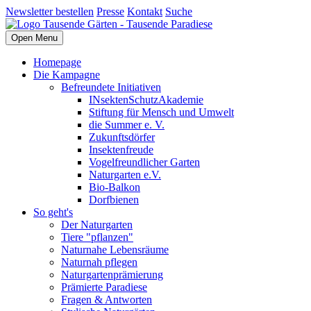
Newsletter bestellen
Presse
Kontakt
Suche
Open Menu
Homepage
Die Kampagne
Befreundete Initiativen
INsektenSchutzAkademie
Stiftung für Mensch und Umwelt
die Summer e. V.
Zukunftsdörfer
Insektenfreude
Vogelfreundlicher Garten
Naturgarten e.V.
Bio-Balkon
Dorfbienen
So geht's
Der Naturgarten
Tiere "pflanzen"
Naturnahe Lebensräume
Naturnah pflegen
Naturgartenprämierung
Prämierte Paradiese
Fragen & Antworten