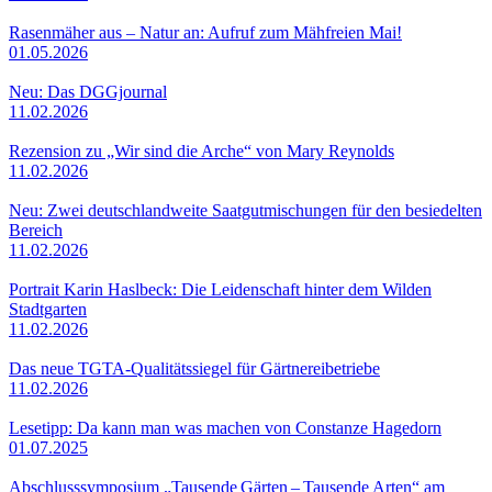
Rasenmäher aus – Natur an: Aufruf zum Mähfreien Mai!
01.05.2026
Neu: Das DGGjournal
11.02.2026
Rezension zu „Wir sind die Arche“ von Mary Reynolds
11.02.2026
Neu: Zwei deutschlandweite Saatgutmischungen für den besiedelten
Bereich
11.02.2026
Portrait Karin Haslbeck: Die Leidenschaft hinter dem Wilden
Stadtgarten
11.02.2026
Das neue TGTA-Qualitätssiegel für Gärtnereibetriebe
11.02.2026
Lesetipp: Da kann man was machen von Constanze Hagedorn
01.07.2025
Abschlusssymposium „Tausende Gärten – Tausende Arten“ am