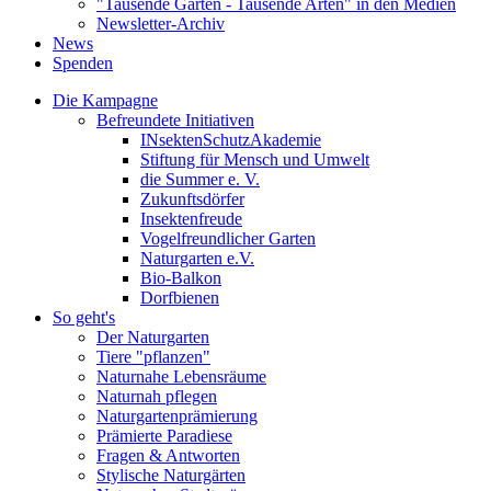
"Tausende Gärten - Tausende Arten" in den Medien
Newsletter-Archiv
News
Spenden
Die Kampagne
Befreundete Initiativen
INsektenSchutzAkademie
Stiftung für Mensch und Umwelt
die Summer e. V.
Zukunftsdörfer
Insektenfreude
Vogelfreundlicher Garten
Naturgarten e.V.
Bio-Balkon
Dorfbienen
So geht's
Der Naturgarten
Tiere "pflanzen"
Naturnahe Lebensräume
Naturnah pflegen
Naturgartenprämierung
Prämierte Paradiese
Fragen & Antworten
Stylische Naturgärten