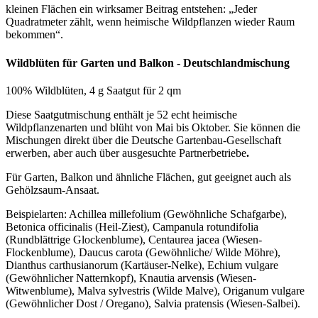
kleinen Flächen ein wirksamer Beitrag entstehen: „Jeder
Quadratmeter zählt, wenn heimische Wildpflanzen wieder Raum
bekommen“.
Wildblüten für Garten und Balkon - Deutschlandmischung
100% Wildblüten, 4 g Saatgut für 2 qm
Diese Saatgutmischung enthält je 52 echt heimische
Wildpflanzenarten und blüht von Mai bis Oktober. Sie können die
Mischungen direkt über die Deutsche Gartenbau-Gesellschaft
erwerben, aber auch über ausgesuchte Partnerbetriebe
.
Für Garten, Balkon und ähnliche Flächen, gut geeignet auch als
Gehölzsaum-Ansaat.
Beispielarten: Achillea millefolium (Gewöhnliche Schafgarbe),
Betonica officinalis (Heil-Ziest), Campanula rotundifolia
(Rundblättrige Glockenblume), Centaurea jacea (Wiesen-
Flockenblume), Daucus carota (Gewöhnliche/ Wilde Möhre),
Dianthus carthusianorum (Kartäuser-Nelke), Echium vulgare
(Gewöhnlicher Natternkopf), Knautia arvensis (Wiesen-
Witwenblume), Malva sylvestris (Wilde Malve), Origanum vulgare
(Gewöhnlicher Dost / Oregano), Salvia pratensis (Wiesen-Salbei).